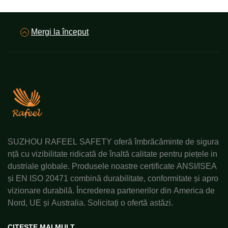
Mergi la început
SUZHOU RAFEEL SAFETY oferă îmbrăcăminte de sigura
nță cu vizibilitate ridicată de înaltă calitate pentru piețele in
dustriale globale. Produsele noastre certificate ANSI/ISEA
și EN ISO 20471 combină durabilitate, conformitate și apro
vizionare durabilă. Încrederea partenerilor din America de
Nord, UE și Australia. Solicitați o ofertă astăzi.
CITEȘTE MAI MULT