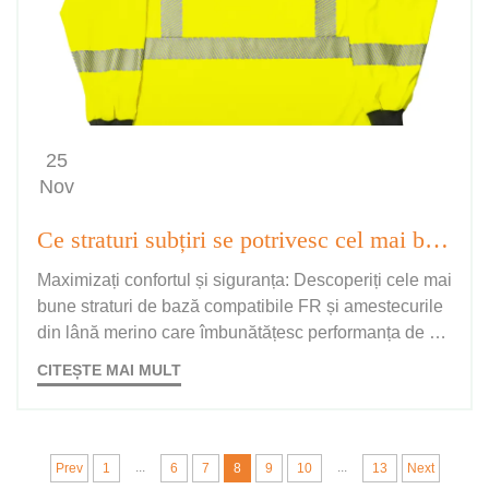
25
Nov
Ce straturi subțiri se potrivesc cel mai bine cu cămășile FR care absorb umiditatea?
Maximizați confortul și siguranța: Descoperiți cele mai
bune straturi de bază compatibile FR și amestecurile
din lână merino care îmbunătățesc performanța de ab
sorbție a umidității. Rămâneți protejat și uscat în timpu
CITEȘTE MAI MULT
l muncii. Aflați mai multe.
...
...
Prev
1
6
7
8
9
10
13
Next