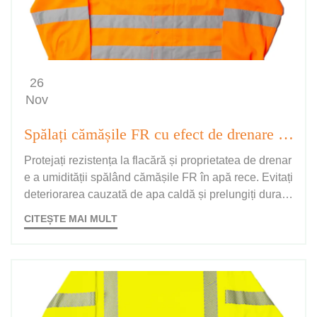
26
Nov
Spălați cămășile FR cu efect de drenare a umidității în apă rece pentru a păstra funcționalitatea.
Protejați rezistența la flacără și proprietatea de drenar
e a umidității spălând cămășile FR în apă rece. Evitați
deteriorarea cauzată de apa caldă și prelungiți durata
de viață a îmbrăcămintei. Aflați acum tehnici corecte d
CITEȘTE MAI MULT
e întreținere.