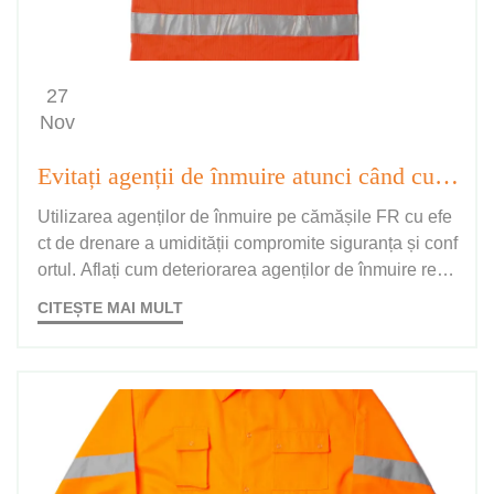
27
Nov
Evitați agenții de înmuire atunci când curățați cămășile FR cu efect de drenare a umidității.
Utilizarea agenților de înmuire pe cămășile FR cu efe
ct de drenare a umidității compromite siguranța și conf
ortul. Aflați cum deteriorarea agenților de înmuire rezis
tența la foc și performanța de drenare. Spălați mai inte
CITEȘTE MAI MULT
ligent astăzi.