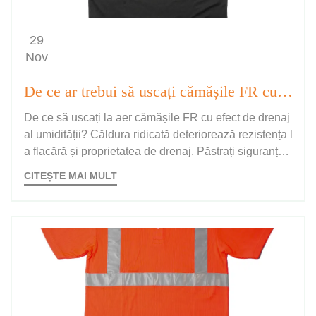
29
Nov
De ce ar trebui să uscați cămășile FR cu efect de drenaj al umidității în poziție verticală?
De ce să uscați la aer cămășile FR cu efect de drenaj
al umidității? Căldura ridicată deteriorează rezistența l
a flacără și proprietatea de drenaj. Păstrați siguranța,
conformitatea și confortul. Aflați acum cele mai bune p
CITEȘTE MAI MULT
ractici de uscare.