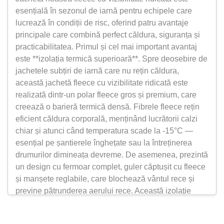
esențială în sezonul de iarnă pentru echipele care
lucrează în condiții de risc, oferind patru avantaje
principale care combină perfect căldura, siguranța și
practicabilitatea. Primul și cel mai important avantaj
este **izolația termică superioară**. Spre deosebire de
jachetele subțiri de iarnă care nu rețin căldura,
această jachetă fleece cu vizibilitate ridicată este
realizată dintr-un polar fleece gros și premium, care
creează o barieră termică densă. Fibrele fleece rețin
eficient căldura corporală, menținând lucrătorii calzi
chiar și atunci când temperatura scade la -15°C —
esențial pe șantierele înghețate sau la întreținerea
drumurilor dimineața devreme. De asemenea, prezintă
un design cu fermoar complet, guler căptușit cu fleece
și manșete reglabile, care blochează vântul rece și
previne pătrunderea aerului rece. Această izolație
asigură ca lucrătorii să rămână confortabili fără a purta
straturi voluminoase, evitând astfel limitarea mișcărilor