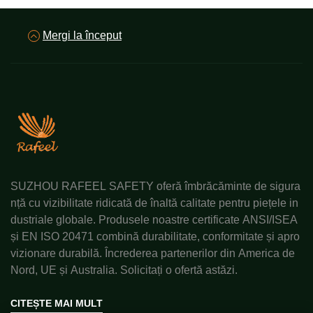
cauzată de purtarea mai multor haine grele.
Mergi la început
În al doilea rând, vesta fluorescentă din polar oferă
**performanțe excepționale de vizibilitate ridicată** —
un aspect esențial în spațiile de lucru din timpul iernii,
unde ceața, zăpada sau orele scurte de lumină
naturală reduc vizibilitatea. Vesta este realizată cu
panouri fluorescente strălucitoare (galben neon sau
portocaliu) pe față, spate și mâneci, combinate cu
benzi reflexive largi și durabile. Aceste benzi reflectă
lumina farurilor autovehiculelor, a lămpilor de pe
SUZHOU RAFEEL SAFETY oferă îmbrăcăminte de sigura
șantiere sau a lanternelor, permițând ca lucrătorii care
nță cu vizibilitate ridicată de înaltă calitate pentru piețele in
poartă veste fluorescente din polar să fie ușor de
dustriale globale. Produsele noastre certificate ANSI/ISEA
observat de la până la 400 de metri distanță. Spre
și EN ISO 20471 combină durabilitate, conformitate și apro
deosebire de veste obișnuite din polar care se pierd în
vizionare durabilă. Încrederea partenerilor din America de
griul caracteristic iernii, acest design transformă „greu
Nord, UE și Australia. Solicitați o ofertă astăzi.
de văzut” în „imposibil de ignorat”, reducând drastic
riscul de coliziuni cu mașinile sau utilajele.
CITEȘTE MAI MULT