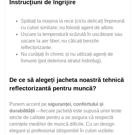
Instrucţiuni de îngrijire
Spălați la mașina la rece (ciclu delicat) împreună
cu culori similare; nu folosiți agent de albire.
Uscare la temperatură scăzută în uscătoare sau
uscare la aer liber; nu călcați benzile
reflectorizante.
Nu curățați în chimic și nu utilizați agenți de
înmuire (pot deteriora stratul hidrofug).
De ce să alegeți jacheta noastră tehnică
reflectorizantă pentru muncă?
Punem accent pe
siguranței, confortului și
durabilității
—fiecare jachetă este supusă unor teste
stricte de calitate pentru a se asigura că respectă
cerințele mediilor de muncă dificile. Cu un design
elegant și profesional (disponibil în culori vizibile: