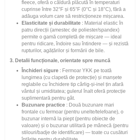
fleece, oferă o căldură plăcută în temperaturi
cuprinse între 32°F și 65°F (0°C și 18°C), fără a
adăuga volum care să restricționeze mișcarea.
Elasticitate și durabilitate
: Material elastic în
patru direcții (amestec de poliester/spandex)
permite o gamă completă de mișcare — ideal
pentru ridicare, îndoire sau întindere — și rezistă
rupturilor, agățărilor și formării de bile.
3. Detalii funcționale, orientate spre muncă
Închideri sigure
: Fermoar YKK pe toată
lungimea (cu clapetă de protecție) și manșete
reglabile cu închidere tip cârlig-și-inel țin afară
vântul și umiditatea; gulerul înalt oferă protecție
suplimentară pentru gât.
Buzunare practice
: Două buzunare mari
frontale cu fermoar (pentru unelte/telefoane), o
buzunar internă la piept (pentru obiecte de
valoare) și o buzunar utilitară pe mânecă (pentru
stilouri/badje de identificare) — toate cu cusături
întărite pentru durabilitate.