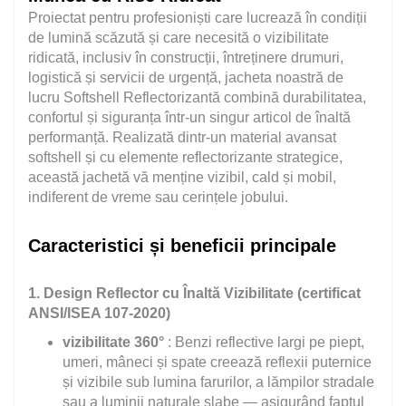
Proiectat pentru profesioniști care lucrează în condiții
de lumină scăzută și care necesită o vizibilitate
ridicată, inclusiv în construcții, întreținere drumuri,
logistică și servicii de urgență, jacheta noastră de
lucru Softshell Reflectorizantă combină durabilitatea,
confortul și siguranța într-un singur articol de înaltă
performanță. Realizată dintr-un material avansat
softshell și cu elemente reflectorizante strategice,
această jachetă vă menține vizibil, cald și mobil,
indiferent de vreme sau cerințele jobului.
Caracteristici și beneficii principale
1. Design Reflector cu Înaltă Vizibilitate (certificat
ANSI/ISEA 107-2020)
vizibilitate 360°
: Benzi reflective largi pe piept,
umeri, mâneci și spate creează reflexii puternice
și vizibile sub lumina farurilor, a lămpilor stradale
sau a luminii naturale slabe — asigurând faptul