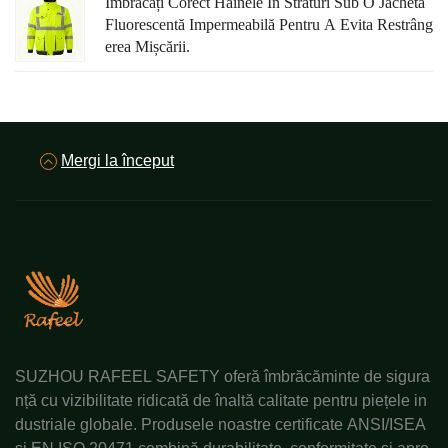
Îmbrăcați Corect Hainele În Straturi Sub O Jachetă
Fluorescentă Impermeabilă Pentru A Evita Restrâng
Erea Mișcării.
Mergi la început
SUZHOU RAFEEL SAFETY oferă îmbrăcăminte de sigura
nță cu vizibilitate ridicată de înaltă calitate pentru piețele in
dustriale globale. Produsele noastre certificate ANSI/ISEA