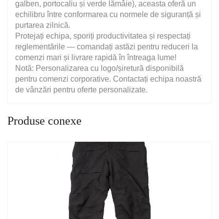
galben, portocaliu și verde lămâie), aceasta oferă un
echilibru între conformarea cu normele de siguranță și
purtarea zilnică.
Protejați echipa, sporiți productivitatea și respectați
reglementările — comandați astăzi pentru reduceri la
comenzi mari și livrare rapidă în întreaga lume!
Notă: Personalizarea cu logo/șiretură disponibilă
pentru comenzi corporative. Contactați echipa noastră
de vânzări pentru oferte personalizate.
Produse conexe