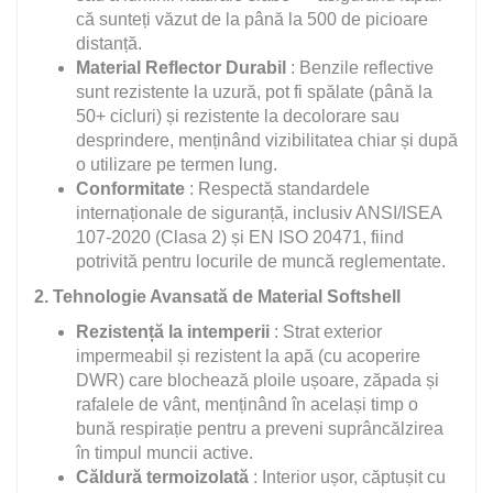
că sunteți văzut de la până la 500 de picioare
distanță.
Material Reflector Durabil
: Benzile reflective
sunt rezistente la uzură, pot fi spălate (până la
50+ cicluri) și rezistente la decolorare sau
desprindere, menținând vizibilitatea chiar și după
o utilizare pe termen lung.
Conformitate
: Respectă standardele
internaționale de siguranță, inclusiv ANSI/ISEA
107-2020 (Clasa 2) și EN ISO 20471, fiind
potrivită pentru locurile de muncă reglementate.
2. Tehnologie Avansată de Material Softshell
Rezistență la intemperii
: Strat exterior
impermeabil și rezistent la apă (cu acoperire
DWR) care blochează ploile ușoare, zăpada și
rafalele de vânt, menținând în același timp o
bună respirație pentru a preveni suprâncălzirea
în timpul muncii active.
Căldură termoizolată
: Interior ușor, căptușit cu