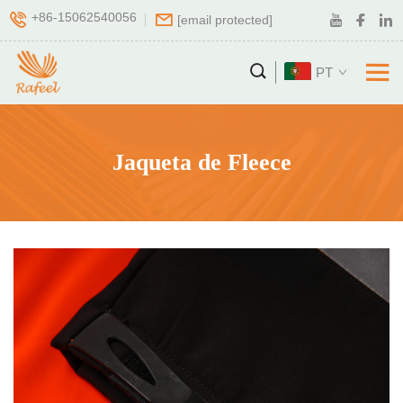
+86-15062540056
[email protected]
PT
Jaqueta de Fleece