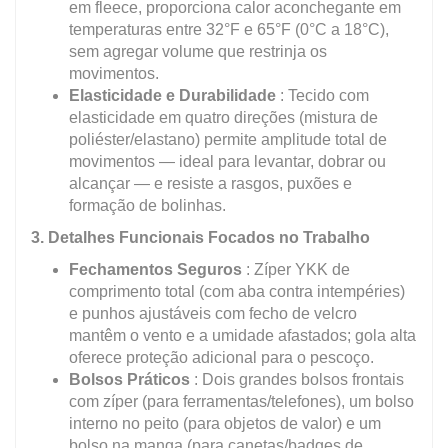
em fleece, proporciona calor aconchegante em
temperaturas entre 32°F e 65°F (0°C a 18°C),
sem agregar volume que restrinja os
movimentos.
Elasticidade e Durabilidade
: Tecido com
elasticidade em quatro direções (mistura de
poliéster/elastano) permite amplitude total de
movimentos — ideal para levantar, dobrar ou
alcançar — e resiste a rasgos, puxões e
formação de bolinhas.
3. Detalhes Funcionais Focados no Trabalho
Fechamentos Seguros
: Zíper YKK de
comprimento total (com aba contra intempéries)
e punhos ajustáveis com fecho de velcro
mantêm o vento e a umidade afastados; gola alta
oferece proteção adicional para o pescoço.
Bolsos Práticos
: Dois grandes bolsos frontais
com zíper (para ferramentas/telefones), um bolso
interno no peito (para objetos de valor) e um
bolso na manga (para canetas/badges de