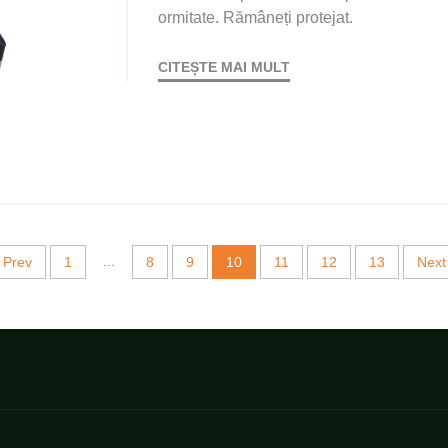
ormitate. Rămâneți protejat.
CITEȘTE MAI MULT
...
Prev
1
8
9
10
11
12
13
Next