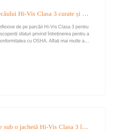
Păstrați benziile reflexive ale parcăului Hi-Vis Clasa 3 curate și neobstrucționate.
eflexive de pe parcăii Hi-Vis Clasa 3 pentru
scoperiți sfaturi privind întreținerea pentru a
i conformitatea cu OSHA. Aflați mai multe acu
Ce straturi sunt cele mai potrivite sub o jachetă Hi-Vis Clasa 3 în timpul iernii?