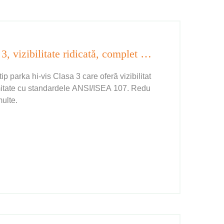
Haină cu glugă și fermoar Clasa 3, vizibilitate ridicată, complet adaptată pentru condiții de lumină slabă.
ip parka hi-vis Clasa 3 care oferă vizibilitat
ormitate cu standardele ANSI/ISEA 107. Redu
multe.