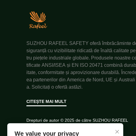
SUZHOU RAFEEL SAFETY oferă îmbrăcăminte d
siguranță cu vizibilitate ridicată de înaltă calitate p
tru piețele industriale globale. Produsele noastre c
tificate ANSI/ISEA și EN ISO 20471 combină durab
itate, conformitate și aprovizionare durabilă. Încred
ea partenerilor din America de Nord, UE și Australi
a. Solicitați o ofertă astăzi.
CITEȘTE MAI MULT
Drepturi de autor © 2025 de către SUZHOU RAFEEL
SAFETY CO., LTD.
Politica de confidențialitate
We value your privacy