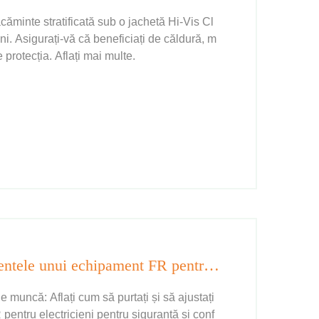
căminte stratificată sub o jachetă Hi-Vis Cl
i. Asigurați-vă că beneficiați de căldură, m
 protecția. Aflați mai multe.
Cum purați corect toate componentele unui echipament FR pentru electricieni?
e muncă: Aflați cum să purtați și să ajustați
entru electricieni pentru siguranță și conf