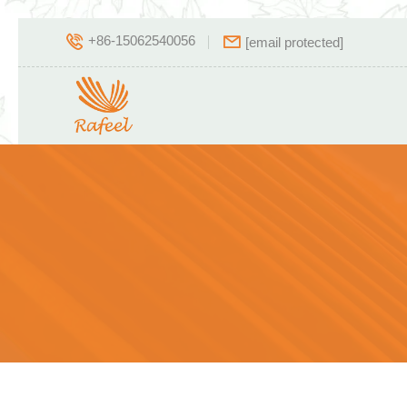
+86-15062540056
[email protected]