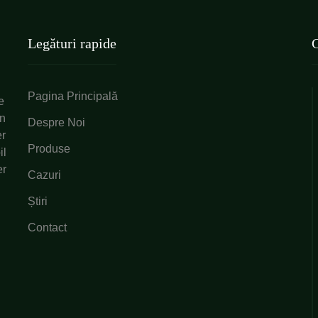
Legături rapide
C
Pagina Principală
e
en
Despre Noi
er
Produse
il
er
Cazuri
Știri
Contact