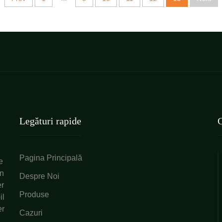
Legături rapide
C
Pagina Principală
e
en
Despre Noi
er
Produse
il
er
Cazuri