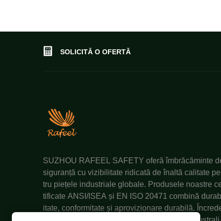
SOLICITĂ O OFERTĂ
SUZHOU RAFEEL SAFETY oferă îmbrăcăminte d
siguranță cu vizibilitate ridicată de înaltă calitate p
tru piețele industriale globale. Produsele noastre c
tificate ANSI/ISEA și EN ISO 20471 combină durab
itate, conformitate și aprovizionare durabilă. Încred
ea partenerilor din America de Nord, UE și Australi