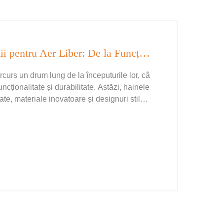
Evoluția și Inovația Îmbrăcăminții pentru Aer Liber: De la Funcționalitate la Stil
arcurs un drum lung de la începuturile lor, câ
ncționalitate și durabilitate. Astăzi, hainele
e, materiale inovatoare și designuri stilate
...