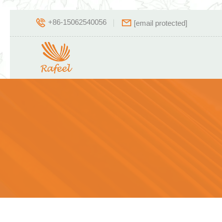
+86-15062540056
[email protected]