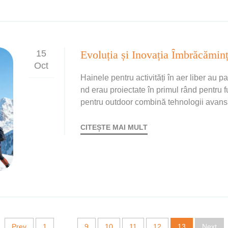
15
Oct
Hainele pentru activități în aer liber au p
nd erau proiectate în primul rând pentru fu
pentru outdoor combină tehnologii avansat
pentru a satisface nevoile unei game largi
CITEȘTE MAI MULT
...
Prev
1
9
10
11
12
13
Next