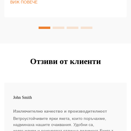
ВИЖ ПОВЕЧЕ
— научете повече сега.
Отзиви от клиенти
John Smith
Изключително качество и производителност
Ветроустойчивите ярки якета, които поръчахме,
надминаха нашите очаквания. Удобни са,
издръжливи и осигуряват отлична видимост. Екипът