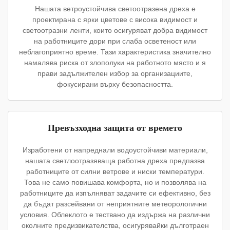
Нашата ветроустойчива светоотразена дреха е
проектирана с ярки цветове с висока видимост и
светоотразни ленти, които осигуряват добра видимост
на работниците дори при слаба осветеност или
неблагоприятно време. Тази характеристика значително
намалява риска от злополуки на работното място и я
прави задължителен избор за организациите,
фокусирани върху безопасността.
Превъзходна защита от времето
Изработени от напреднали водоустойчиви материали,
нашата светлоотразяваща работна дреха предпазва
работниците от силни ветрове и ниски температури.
Това не само повишава комфорта, но и позволява на
работниците да изпълняват задачите си ефективно, без
да бъдат разсейвани от неприятните метеорологични
условия. Облеклото е тествано да издържа на различни
околните предизвикателства, осигурявайки дълготраен