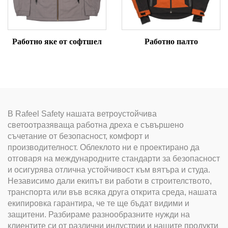
Работно яке от софтшел
Работно палто
В Rafeel Safety нашата ветроустойчива
светоотразяваща работна дреха е съвършено
съчетание от безопасност, комфорт и
производителност. Облеклото ни е проектирано да
отговаря на международните стандарти за безопасност
и осигурява отлична устойчивост към вятъра и студа.
Независимо дали екипът ви работи в строителството,
транспорта или във всяка друга открита среда, нашата
екипировка гарантира, че те ще бъдат видими и
защитени. Разбираме разнообразните нужди на
клиентите си от различни индустрии и нашите продукти