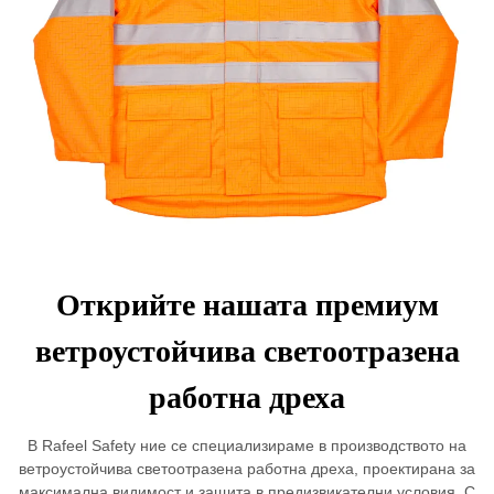
Открийте нашата премиум
ветроустойчива светоотразена
работна дреха
В Rafeel Safety ние се специализираме в производството на
ветроустойчива светоотразена работна дреха, проектирана за
максимална видимост и защита в предизвикателни условия. С