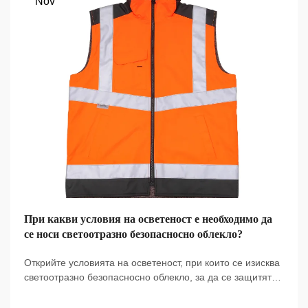
Nov
При какви условия на осветеност е необходимо да
се носи светоотразно безопасносно облекло?
Открийте условията на осветеност, при които се изисква
светоотразно безопасносно облекло, за да се защитят
работниците по зори, в сумрака, в тъмното и при лошо
време. Останете видими и съобразени с изискванията