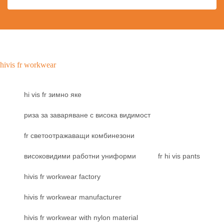
hivis fr workwear
hi vis fr зимно яке
риза за заваряване с висока видимост
fr светоотражаващи комбинезони
високовидими работни униформи
fr hi vis pants
hivis fr workwear factory
hivis fr workwear manufacturer
hivis fr workwear with nylon material