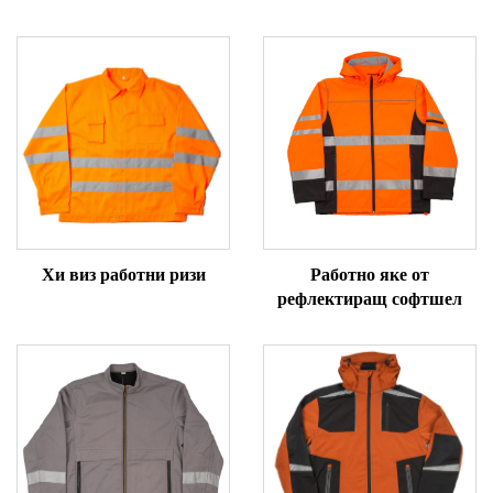
Хи виз работни ризи
Работно яке от
рефлектиращ софтшел