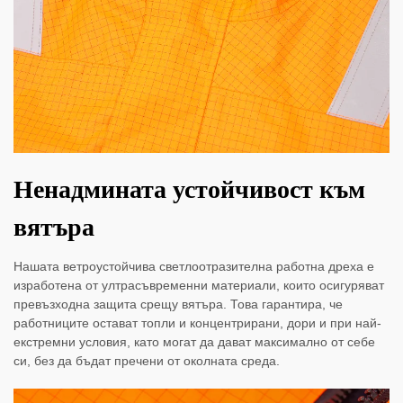
Ненадмината устойчивост към
вятъра
Нашата ветроустойчива светлоотразителна работна дреха е
изработена от ултрасъвременни материали, които осигуряват
превъзходна защита срещу вятъра. Това гарантира, че
работниците остават топли и концентрирани, дори и при най-
екстремни условия, като могат да дават максимално от себе
си, без да бъдат пречени от околната среда.