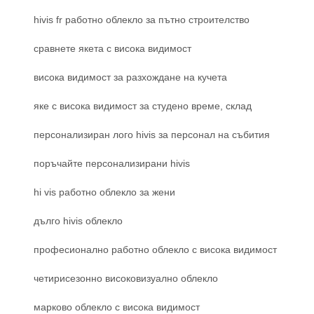
hivis fr работно облекло за пътно строителство
сравнете якета с висока видимост
висока видимост за разхождане на кучета
яке с висока видимост за студено време, склад
персонализиран лого hivis за персонал на събития
поръчайте персонализирани hivis
hi vis работно облекло за жени
дълго hivis облекло
професионално работно облекло с висока видимост
четирисезонно високовизуално облекло
марково облекло с висока видимост