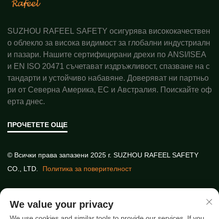
SUZHOU RAFEEL SAFETY осигурява висококачествен
о облекло за висока видимост за глобални индустриалн
и пазари. Нашите сертифицирани дрехи по ANSI/ISEA
и EN ISO 20471 съчетават издръжливост, спазване на с
тандарти и устойчиво набавяне. Доверяват ни партньо
ри от Северна Америка, ЕС и Австралия. Поискайте оф
ерта днес.
ПРОЧЕТЕТЕ ОЩЕ
© Всички права запазени 2025 г. SUZHOU RAFEEL SAFETY
CO., LTD.
Политика за поверителност
Бързи връзки
We value your privacy
We use cookies and similar tools to provide our services. If you