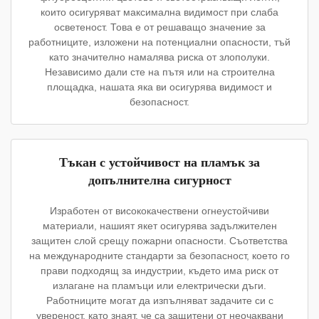
които осигуряват максимална видимост при слаба
осветеност. Това е от решаващо значение за
работниците, изложени на потенциални опасности, тъй
като значително намалява риска от злополуки.
Независимо дали сте на пътя или на строителна
площадка, нашата яка ви осигурява видимост и
безопасност.
Тъкан с устойчивост на пламък за
допълнителна сигурност
Изработен от висококачествени огнеустойчиви
материали, нашият якет осигурява задължителен
защитен слой срещу пожарни опасности. Съответства
на международните стандарти за безопасност, което го
прави подходящ за индустрии, където има риск от
излагане на пламъци или електрически дъги.
Работниците могат да изпълняват задачите си с
увереност, като знаят, че са защитени от неочаквани