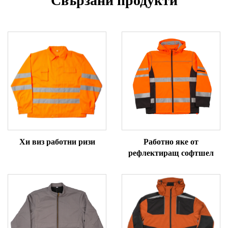
Свързани продукти
Хи виз работни ризи
Работно яке от
рефлектиращ софтшел