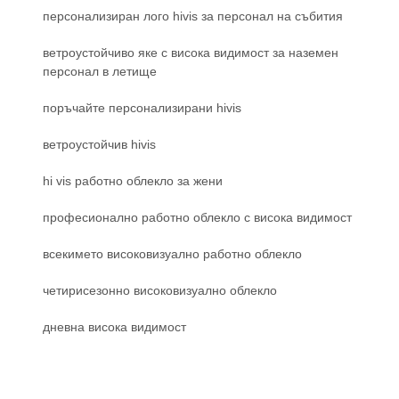
персонализиран лого hivis за персонал на събития
ветроустойчиво яке с висока видимост за наземен
персонал в летище
поръчайте персонализирани hivis
ветроустойчив hivis
hi vis работно облекло за жени
професионално работно облекло с висока видимост
всекимето високовизуално работно облекло
четирисезонно високовизуално облекло
дневна висока видимост