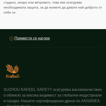
студено, мокро или ветровито, това яке осигурява
необходимата защита, за да можете да давате най-доброто от
себе си.
Премести се нагоре
SUZHOU RAFEEL SAFETY осигурява висококачествен
о облекло за висока видимост за глобални индустриалн
и пазари. Нашите сертифицирани дрехи по ANSI/ISEA