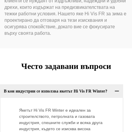
клиенти се нуждаят от издръжливи, надеждни и удобни
дрехи, които издържат на предизвикателствата на
тежки работни условия. Нашето яке Hi Vis FR за зима е
проектирано да отговаря на тези изисквания и
осигурява спокойствие, докато вие се фокусирате
върху своята работа.
Често задавани въпроси
В кои индустрии се използва якетът Hi Vis FR Winter?
Якетът Hi Vis FR Winter е идеален за
строителството, петролната и газовата
индустрия, спешните служби и всяка друга
индустрия, където се изисква висока