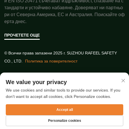
и EN ISO 20471 съчетават издръжливост, спазване на с
тандарти и устойчиво набавяне. Доверяват ни партньо
ри от Северна Америка, ЕС и Австралия. Поискайте оф
ерта днес.
ПРОЧЕТЕТЕ ОЩЕ
© Всички права запазени 2025 г. SUZHOU RAFEEL SAFETY
CO., LTD.
Политика за поверителност
Бързи връзки
We value your privacy
We use cookies and similar tools to provide our services. If you
don't want to accept all cookies, click Personalize cookies.
Най-нови статии
Accept all
Personalize cookies