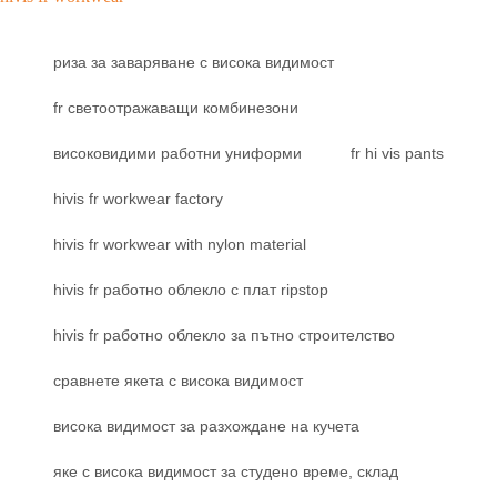
риза за заваряване с висока видимост
fr светоотражаващи комбинезони
високовидими работни униформи
fr hi vis pants
hivis fr workwear factory
hivis fr workwear with nylon material
hivis fr работно облекло с плат ripstop
hivis fr работно облекло за пътно строителство
сравнете якета с висока видимост
висока видимост за разхождане на кучета
яке с висока видимост за студено време, склад