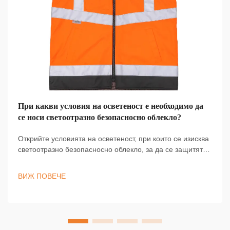
При какви условия на осветеност е необходимо да
се носи светоотразно безопасносно облекло?
Открийте условията на осветеност, при които се изисква
светоотразно безопасносно облекло, за да се защитят
работниците по зори, в сумрака, в тъмното и при лошо
време. Останете видими и съобразени с изискванията
ВИЖ ПОВЕЧЕ
— научете повече сега.