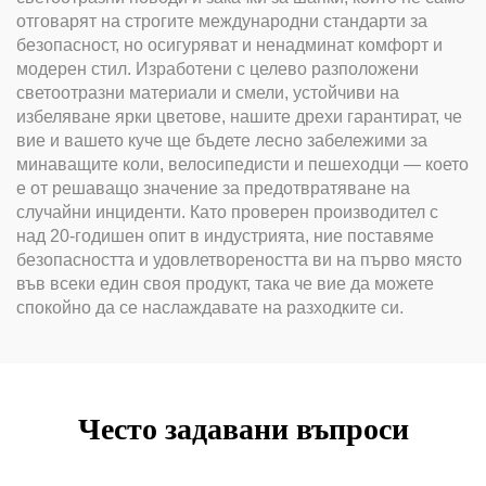
отговарят на строгите международни стандарти за
безопасност, но осигуряват и ненадминат комфорт и
модерен стил. Изработени с целево разположени
светоотразни материали и смели, устойчиви на
избеляване ярки цветове, нашите дрехи гарантират, че
вие и вашето куче ще бъдете лесно забележими за
минаващите коли, велосипедисти и пешеходци — което
е от решаващо значение за предотвратяване на
случайни инциденти. Като проверен производител с
над 20-годишен опит в индустрията, ние поставяме
безопасността и удовлетвореността ви на първо място
във всеки един своя продукт, така че вие да можете
спокойно да се наслаждавате на разходките си.
Често задавани въпроси