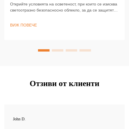
Открийте условията на осветеност, при които се изисква
светоотразно безопасносно облекло, за да се защитят
работниците по зори, в сумрака, в тъмното и при лошо
време. Останете видими и съобразени с изискванията
ВИЖ ПОВЕЧЕ
— научете повече сега.
Отзиви от клиенти
John D.