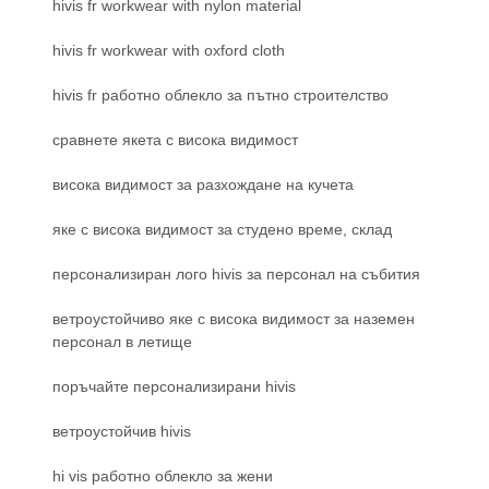
hivis fr workwear with nylon material
hivis fr workwear with oxford cloth
hivis fr работно облекло за пътно строителство
сравнете якета с висока видимост
висока видимост за разхождане на кучета
яке с висока видимост за студено време, склад
персонализиран лого hivis за персонал на събития
ветроустойчиво яке с висока видимост за наземен
персонал в летище
поръчайте персонализирани hivis
ветроустойчив hivis
hi vis работно облекло за жени