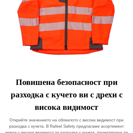
Повишена безопасност при
разходка с кучето ви с дрехи с
висока видимост
Открийте значението на облеклото с висока видимост при
разходка с кучета. В Rafeel Safety предлагаме асортимент
дрехи с висока видимост за разходка с кучета, проектирани да