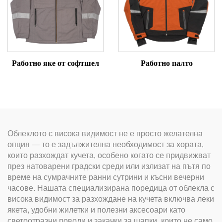
Работно яке от софтшел
Работно палто
Облеклото с висока видимост не е просто желателна
опция — то е задължителна необходимост за хората,
които разхождат кучета, особено когато се придвижват
през натоварени градски среди или излизат на пътя по
време на сумрачните ранни сутрини и късни вечерни
часове. Нашата специализирана поредица от облекла с
висока видимост за разхождане на кучета включва леки
якета, удобни жилетки и полезни аксесоари като
светоотразни поводи и закачки за шапки, които не само