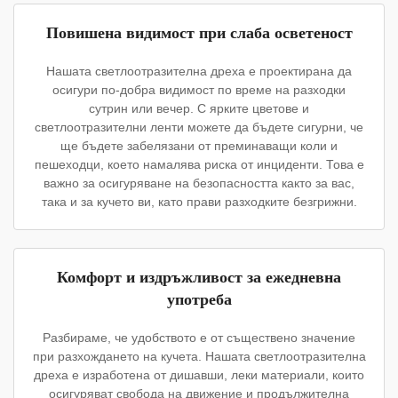
Повишена видимост при слаба осветеност
Нашата светлоотразителна дреха е проектирана да
осигури по-добра видимост по време на разходки
сутрин или вечер. С ярките цветове и
светлоотразителни ленти можете да бъдете сигурни, че
ще бъдете забелязани от преминаващи коли и
пешеходци, което намалява риска от инциденти. Това е
важно за осигуряване на безопасността както за вас,
така и за кучето ви, като прави разходките безгрижни.
Комфорт и издръжливост за ежедневна
употреба
Разбираме, че удобството е от съществено значение
при разхождането на кучета. Нашата светлоотразителна
дреха е изработена от дишавши, леки материали, които
осигуряват свобода на движение и продължителна