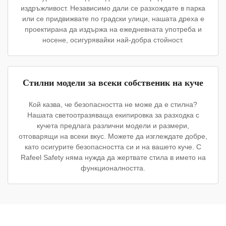
издръжливост. Независимо дали се разхождате в парка
или се придвижвате по градски улици, нашата дреха е
проектирана да издържа на ежедневната употреба и
носене, осигурявайки най-добра стойност.
Стилни модели за всеки собственик на куче
Кой казва, че безопасността не може да е стилна?
Нашата светоотразяваща екипировка за разходка с
кучета предлага различни модели и размери,
отговарящи на всеки вкус. Можете да изглеждате добре,
като осигурите безопасността си и на вашето куче. С
Rafeel Safety няма нужда да жертвате стила в името на
функционалността.