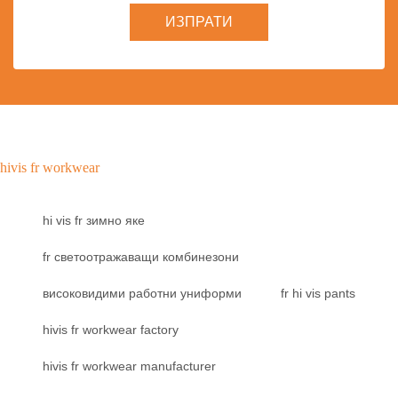
ИЗПРАТИ
hivis fr workwear
hi vis fr зимно яке
fr светоотражаващи комбинезони
високовидими работни униформи
fr hi vis pants
hivis fr workwear factory
hivis fr workwear manufacturer