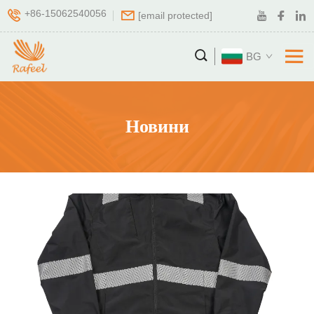
+86-15062540056
[email protected]
BG
Новини