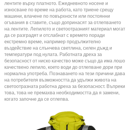
лентите върху платното. Ежедневното носене и
износване по време на работа, като триене срещу
машини, влачене по повърхности или постоянни
огъвания в ставите, също допринасят за отлепването
на лентите. Лепилото и светоотразният материал могат
да се разградят и отслабнат с времето поради
екстремно време, например продължително
въздействие на слънчева светлина, силен дъжд и
температури под нулата. Работната дреха за
безопасност от ниско качество може също да има лошо
качествено лепило, което води до отлепване дори при
нормална употреба. Познаването на тези причини дава
на потребителя възможността да удължи живота на
светоотразната работна дреха за безопасност. Въпреки
това, това не премахва необходимостта да я замени,
когато започне да се отлепва.