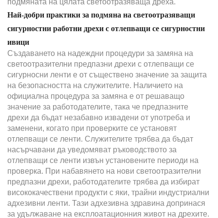
подмяната на цялата светоотразяваща дреха.
Най-добри практики за подмяна на светоотразяващи
сигурностни работни дрехи с отлепващи се сигурностни
ивици
Създаването на надеждни процедури за замяна на
светоотразителни предпазни дрехи с отлепващи се
сигурносни ленти е от съществено значение за защита
на безопасността на служителите. Наличието на
официална процедура за замяна е от решаващо
значение за работодателите, така че предпазните
дрехи да бъдат незабавно извадени от употреба и
заменени, когато при проверките се установят
отлепващи се ленти. Служителите трябва да бъдат
насърчавани да уведомяват ръководството за
отлепващи се ленти извън установените периоди на
проверка. При набавянето на нови светоотразителни
предпазни дрехи, работодателите трябва да избират
висококачествени продукти с яки, трайни индустриални
адхезивни ленти. Тази адхезивна здравина допринася
за удължаване на експлоатационния живот на дрехите.