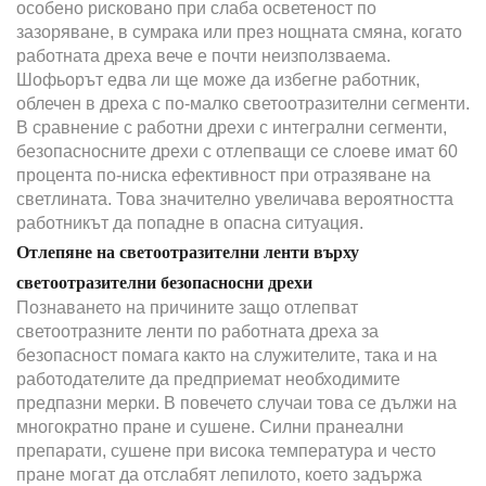
особено рисковано при слаба осветеност по
зазоряване, в сумрака или през нощната смяна, когато
работната дреха вече е почти неизползваема.
Шофьорът едва ли ще може да избегне работник,
облечен в дреха с по-малко светоотразителни сегменти.
В сравнение с работни дрехи с интегрални сегменти,
безопасносните дрехи с отлепващи се слоеве имат 60
процента по-ниска ефективност при отразяване на
светлината. Това значително увеличава вероятността
работникът да попадне в опасна ситуация.
Отлепяне на светоотразителни ленти върху
светоотразителни безопасносни дрехи
Познаването на причините защо отлепват
светоотразните ленти по работната дреха за
безопасност помага както на служителите, така и на
работодателите да предприемат необходимите
предпазни мерки. В повечето случаи това се дължи на
многократно пране и сушене. Силни пранеални
препарати, сушене при висока температура и често
пране могат да отслабят лепилото, което задържа