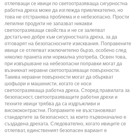
отлепващи се ивици по светоотразяваща сигурностна
работна дреха може да изглежда привлекателно, но
това не отстранява проблема и е небезопасно. Прости
лепилни продукти не запазват никакви
светоотразяващи свойства и не се залепват
достатъчно добре към сигурностната дреха, за да
отговарят на безопасносните изисквания. Поправените
ивици се отлепват изключително бързо, особено след
няколко пранета или нормална употреба. Освен това,
при извършване на небезопасни поправки могат да
възникнат неравни светоотразяващи повърхности.
Такива неравни повърхности могат да объркват
шофьори и машинисти, когато се носи
светоотразяваща работна дреха. Според правилата за
безопасност, светоотразяващите работни дрехи и
техните ивици трябва да са издръжливи и
висококонтрастни. Поправките не възстановяват
стандартите за безопасност, за които първоначално е
създадена дрехата. Следователно, когато ивиците се
отлепват, единственият безопасен вариант е