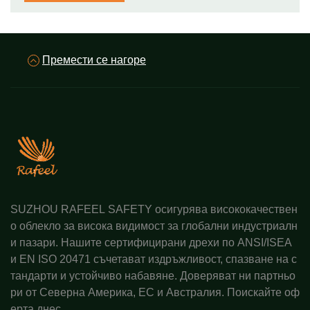
Премести се нагоре
SUZHOU RAFEEL SAFETY осигурява висококачествен
о облекло за висока видимост за глобални индустриалн
и пазари. Нашите сертифицирани дрехи по ANSI/ISEA
и EN ISO 20471 съчетават издръжливост, спазване на с
тандарти и устойчиво набавяне. Доверяват ни партньо
ри от Северна Америка, ЕС и Австралия. Поискайте оф
ерта днес.