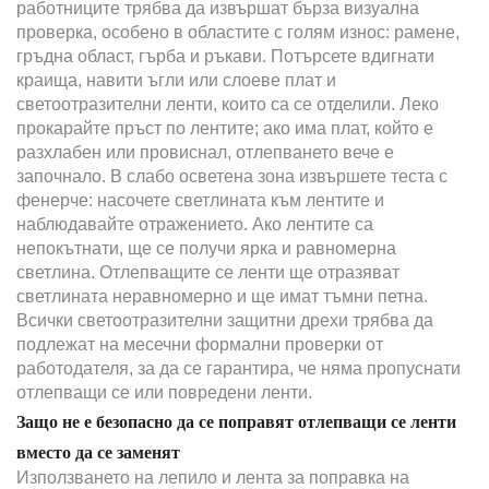
работниците трябва да извършат бърза визуална
проверка, особено в областите с голям износ: рамене,
гръдна област, гърба и ръкави. Потърсете вдигнати
краища, навити ъгли или слоеве плат и
светоотразителни ленти, които са се отделили. Леко
прокарайте пръст по лентите; ако има плат, който е
разхлабен или провиснал, отлепването вече е
започнало. В слабо осветена зона извършете теста с
фенерче: насочете светлината към лентите и
наблюдавайте отражението. Ако лентите са
непокътнати, ще се получи ярка и равномерна
светлина. Отлепващите се ленти ще отразяват
светлината неравномерно и ще имат тъмни петна.
Всички светоотразителни защитни дрехи трябва да
подлежат на месечни формални проверки от
работодателя, за да се гарантира, че няма пропуснати
отлепващи се или повредени ленти.
Защо не е безопасно да се поправят отлепващи се ленти
вместо да се заменят
Използването на лепило и лента за поправка на