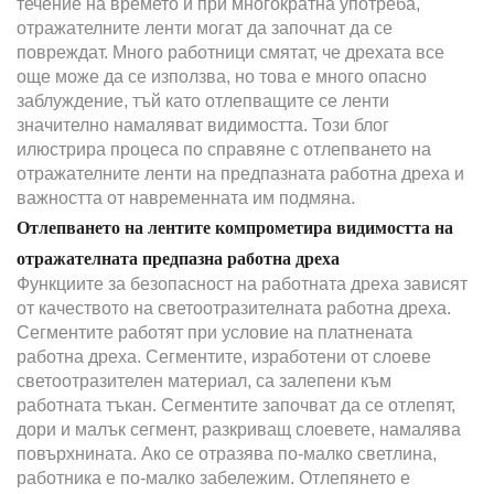
течение на времето и при многократна употреба,
отражателните ленти могат да започнат да се
повреждат. Много работници смятат, че дрехата все
още може да се използва, но това е много опасно
заблуждение, тъй като отлепващите се ленти
значително намаляват видимостта. Този блог
илюстрира процеса по справяне с отлепването на
отражателните ленти на предпазната работна дреха и
важността от навременната им подмяна.
Отлепването на лентите компрометира видимостта на
отражателната предпазна работна дреха
Функциите за безопасност на работната дреха зависят
от качеството на светоотразителната работна дреха.
Сегментите работят при условие на платнената
работна дреха. Сегментите, изработени от слоеве
светоотразителен материал, са залепени към
работната тъкан. Сегментите започват да се отлепят,
дори и малък сегмент, разкриващ слоевете, намалява
повърхнината. Ако се отразява по-малко светлина,
работника е по-малко забележим. Отлепянето е