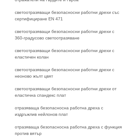
светоотразяващи безопасносни работни дрехи със
сертифициране EN 471
светоотразяващи безопасносни работни дрехи с
360-градусово светоотразяване
светоотразяващи безопасносни работни дрехи с
еластичен колан
светоотразяващи безопасносни работни дрехи с
неоново жълт цвят
светоотразяващи безопасносни работни дрехи от
еластична спандекс плат
отразяваща безопасносна работна дреха с
издръжлив нейлонов плат
отразяваща безопасносна работна дреха с функция
против вятър