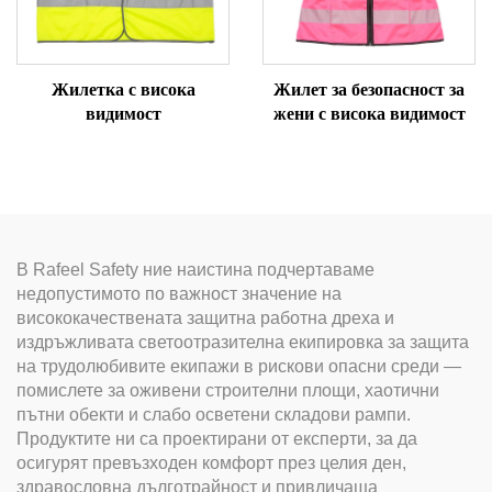
Жилетка с висока
Жилет за безопасност за
видимост
жени с висока видимост
В Rafeel Safety ние наистина подчертаваме
недопустимото по важност значение на
висококачествената защитна работна дреха и
издръжливата светоотразителна екипировка за защита
на трудолюбивите екипажи в рискови опасни среди —
помислете за оживени строителни площи, хаотични
пътни обекти и слабо осветени складови рампи.
Продуктите ни са проектирани от експерти, за да
осигурят превъзходен комфорт през целия ден,
здравословна дълготрайност и привличаща