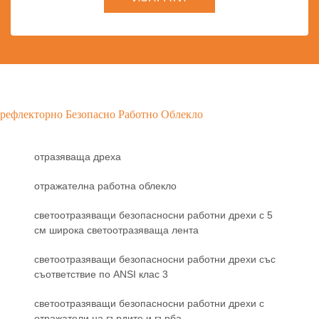
рефлекторно Безопасно Работно Облекло
отразяваща дреха
отражателна работна облекло
светоотразяващи безопасносни работни дрехи с 5
см широка светоотразяваща лента
светоотразяващи безопасносни работни дрехи със
съответствие по ANSI клас 3
светоотразяващи безопасносни работни дрехи с
отражатели на гърдите и гърба