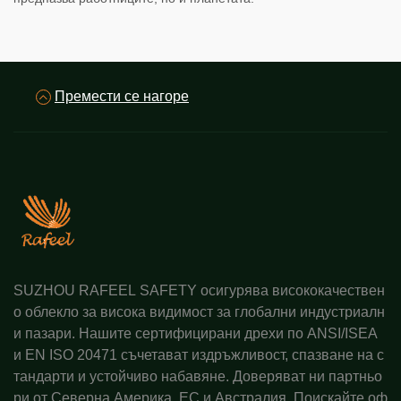
Премести се нагоре
SUZHOU RAFEEL SAFETY осигурява висококачествен
о облекло за висока видимост за глобални индустриалн
и пазари. Нашите сертифицирани дрехи по ANSI/ISEA
и EN ISO 20471 съчетават издръжливост, спазване на с
тандарти и устойчиво набавяне. Доверяват ни партньо
ри от Северна Америка, ЕС и Австралия. Поискайте оф