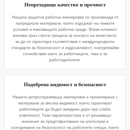
Непреходящо качество и прочност
Нашата защитна работна екипировка се произвежда от
напреднали материали, които издържат на тежките
условия в изискващите работни среди. Всеки елемент
минава през строги процеси за контрол на качеството,
за да се гарантира съответствие с международните
стандарти за безопасност и издръжливост, осигурявайки
спокойствие както за работниците, така и за
работодателите.
Подобрена видимост и безопасност
Нашето ретроотразяващо екипировка е проектирана с
материали за висока видимост, които гарантират
работниците да бъдат виждани дори при слаба
осветеност. Тази характеристика е от решаващо
значение за предотвратяване на злополуки и
осигуряване на безопасност на работните площи, което