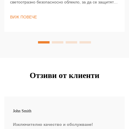
светоотразно безопасносно облекло, за да се защитят
работниците по зори, в сумрака, в тъмното и при лошо
време. Останете видими и съобразени с изискванията
ВИЖ ПОВЕЧЕ
— научете повече сега.
Отзиви от клиенти
John Smith
Изключително качество и обслужване!