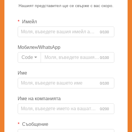
Нашият представител ще се свърже с вас скоро.
Имейл
0/100
Мобилен/WhatsApp
Code
0/100
Име
0/100
Име на компанията
0/200
Съобщение