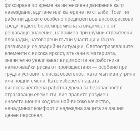
фиксирана по време на интензивни движения като
навеждане, вдигане или катерене по стълби. Този тип
работни дрехи е особено предимен във високорискови
среди, където безкомпромисната видимост е от
решаващо значение, например при шумни строителни
площадки, натоварени пътни участъци и бързо
развиващи се аварийни ситуации. Светоотразяващите
елементи с висока яркост, втъкани в материята,
значително увеличават видимостта на работника,
намалявайки риска от произшествия — особено при
трудни условия с ниска осветеност като мъгливи утрини
или нощни смени. Като изберете нашата
висококачествена работна дреха за безопасност с
отразяващи елементи, вие правите разумен
инвестиционен ход към най-високо качество,
ненадминат комфорт и надеждна защита за вашия
ценен персонал.