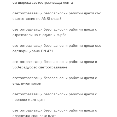
см широка светоотразяваща лента
светоотразяващи безопасносни работни дрехи със
съответствие по ANSI клас 3
светоотразяващи безопасносни работни дрехи с
отражатели на гърдите и гърба
светоотразяващи безопасносни работни дрехи със
сертифициране EN 471
светоотразяващи безопасносни работни дрехи с
360-градусово светоотразяване
светоотразяващи безопасносни работни дрехи с
еластичен колан
светоотразяващи безопасносни работни дрехи с
неоново жълт цвят
светоотразяващи безопасносни работни дрехи от
еластична спандекс плат