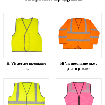
Hi Vis детско предпазно
Hi Vis предпазно яке с
яке
дълги ръкави