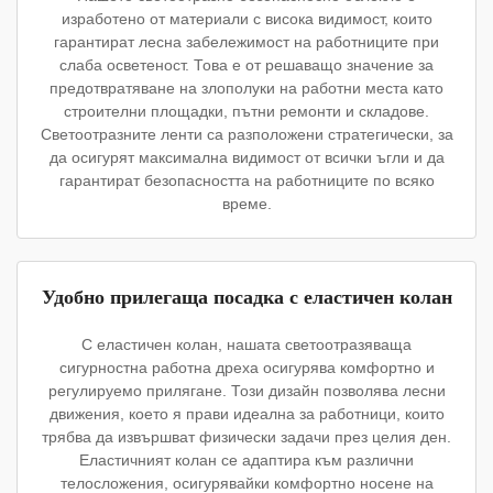
изработено от материали с висока видимост, които
гарантират лесна забележимост на работниците при
слаба осветеност. Това е от решаващо значение за
предотвратяване на злополуки на работни места като
строителни площадки, пътни ремонти и складове.
Светоотразните ленти са разположени стратегически, за
да осигурят максимална видимост от всички ъгли и да
гарантират безопасността на работниците по всяко
време.
Удобно прилегаща посадка с еластичен колан
С еластичен колан, нашата светоотразяваща
сигурностна работна дреха осигурява комфортно и
регулируемо прилягане. Този дизайн позволява лесни
движения, което я прави идеална за работници, които
трябва да извършват физически задачи през целия ден.
Еластичният колан се адаптира към различни
телосложения, осигурявайки комфортно носене на