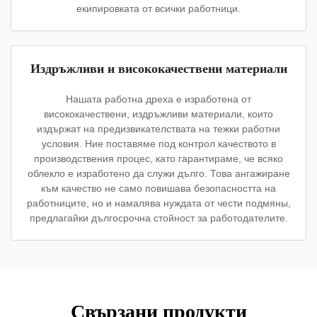
екипировката от всички работници.
Издръжливи и висококачествени материали
Нашата работна дреха е изработена от
висококачествени, издръжливи материали, които
издържат на предизвикателствата на тежки работни
условия. Ние поставяме под контрол качеството в
производствения процес, като гарантираме, че всяко
облекло е изработено да служи дълго. Това ангажиране
към качество не само повишава безопасността на
работниците, но и намалява нуждата от чести подмяны,
предлагайки дългосрочна стойност за работодателите.
Свързани продукти