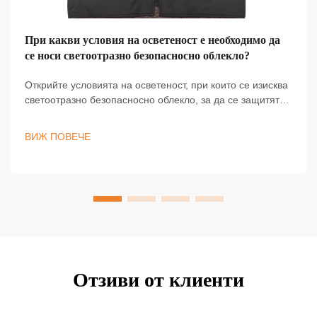
При какви условия на осветеност е необходимо да
се носи светоотразно безопасносно облекло?
Открийте условията на осветеност, при които се изисква
светоотразно безопасносно облекло, за да се защитят
работниците по зори, в сумрака, в тъмното и при лошо
време. Останете видими и съобразени с изискванията
ВИЖ ПОВЕЧЕ
— научете повече сега.
Отзиви от клиенти