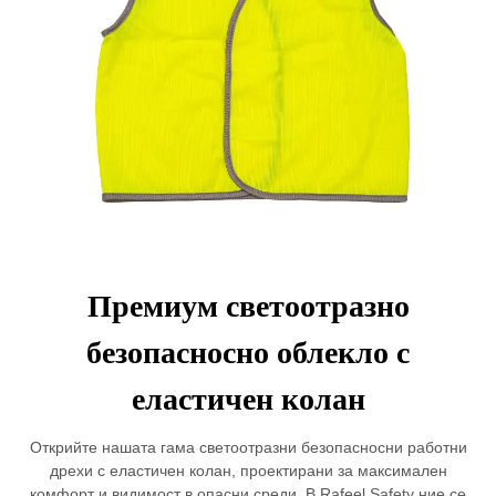
Премиум светоотразно
безопасносно облекло с
еластичен колан
Открийте нашата гама светоотразни безопасносни работни
дрехи с еластичен колан, проектирани за максимален
комфорт и видимост в опасни среди. В Rafeel Safety ние се