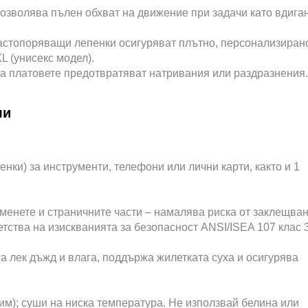
, позволява пълен обхват на движение при задачи като вдига
застопоряващи лепенки осигуряват плътно, персонализиран
L (унисекс модел).
 на платовете предотвратяват натривания или раздразнения.
ли
нки) за инструменти, телефони или лични карти, както и 1
менете и страничните части – намалява риска от заклещван
тства на изискванията за безопасност ANSI/ISEA 107 клас 3
а лек дъжд и влага, поддържа жилетката суха и осигурява
им); суши на ниска температура. Не използвай белина или