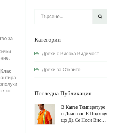

тво за
Категории
сички
Дрехи с Висока Видимост
ение.
Дрехи за Открито
(Клас
арантира
лополуки
всяко
Последна Публикация
В Какъв Температуре
Н Диапазон Е Подходя
Що Да Се Носи Висок
Овидима Огнестойка