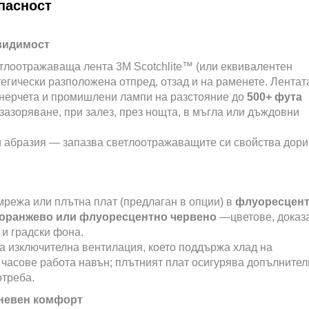
пасност
видимост
тлоотражаваща лента 3M Scotchlite™ (или еквивалентен
тегически разположена отпред, отзад и на раменете. Лентат
енерчета и промишлени лампи на разстояние до
500+ фута
зазоряване, при залез, през нощта, в мъгла или дъждовни
и абразия — запазва светлоотражаващите си свойства дори
режа или плътна плат (предлаган в опции) в
флуоресцен
 оранжево или флуоресцентно червено
—цветове, доказ
 и градски фона.
а изключителна вентилация, което поддържа хлад на
 часове работа навън; плътният плат осигурява допълнител
отреба.
дневен комфорт