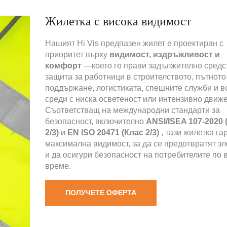
Жилетка с висока видимост
Нашият Hi Vis предпазен жилет е проектиран с
приоритет върху
видимост, издръжливост и
комфорт
—което го прави задължително средс
защита за работници в строителството, пътното
поддържане, логистиката, спешните служби и в
среди с ниска осветеност или интензивно движ
Съответстващ на международни стандарти за
безопасност, включително
ANSI/ISEA 107-2020 
2/3)
и
EN ISO 20471 (Клас 2/3)
, тази жилетка г
максимална видимост, за да се предотвратят з
и да осигури безопасност на потребителите по 
време.
ПОЛУЧЕТЕ ОФЕРТА