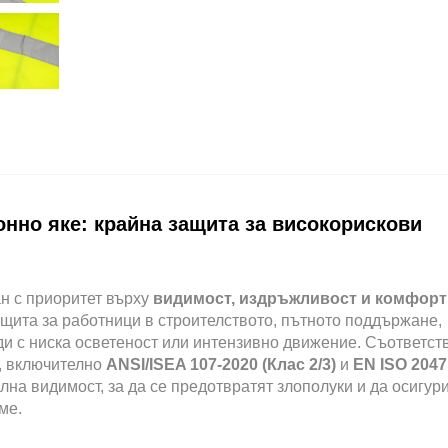
нно яке: крайна защита за високорискови
ан с приоритет върху
видимост, издръжливост и комфор
ащита за работници в строителството, пътното поддържане,
ди с ниска осветеност или интензивно движение. Съответс
, включително
ANSI/ISEA 107-2020 (Клас 2/3)
и
EN ISO 2047
лна видимост, за да се предотвратят злополуки и да осигур
ме.