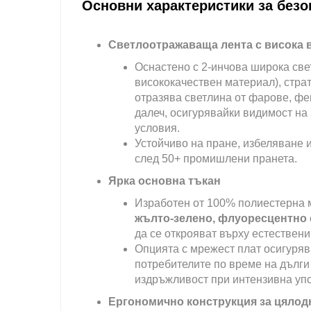
Основни характеристики за безо
Светлоотражаваща лента с висока 
Оснастено с 2-инчова широка све
висококачествен материал), стра
отразява светлина от фарове, ф
далеч, осигурявайки видимост на 
условия.
Устойчиво на пране, избеляване 
след 50+ промишлени пранета.
Ярка основна тъкан
Изработен от 100% полиестерна м
жълто-зелено, флуоресцентно
да се открояват върху естествени
Опцията с мрежест плат осигуряв
потребителите по време на дълги
издръжливост при интензивна уп
Ергономично конструкция за цяло