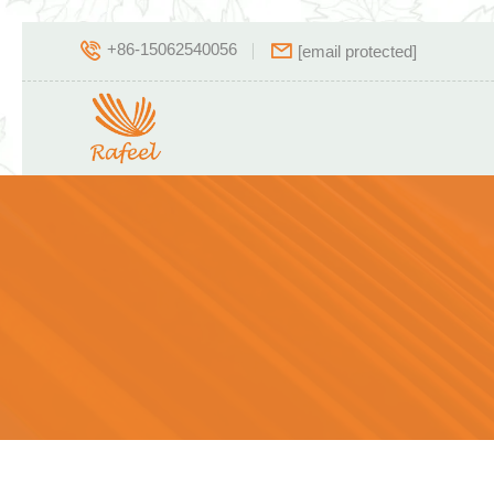
+86-15062540056
[email protected]