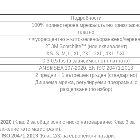
Подробности
100% полиестерова мрежа/плътно трикотажн
платно
Флуоресцентно жълто-зелено/оранжево/черве
2" 3M Scotchlite™ (или еквивалент)
XS, S, M, L, XL, 2XL, 3XL, 4XL, 5XL
0.3-0.5 lbs (в зависимост от платното)
ANSI/ISEA 107-2020, EN ISO 20471:2013
2 предни + 1 вътрешен гръден (стандартно)
Дишаема мрежа, регулируеми презрамки, с
разцепване (по избор)
-2020
(Клас 2 за общи зони с ниско натоварване; Клас 3 за
вижение като магистрали).
 ISO 20471:2013
(Клас 2/3) за европейски пазари.