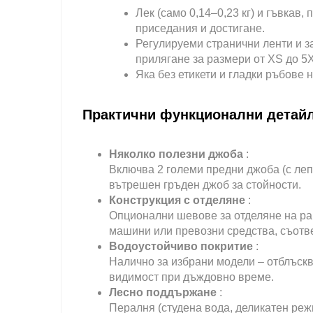
Лек (само 0,14–0,23 кг) и гъвкав
приседания и достигане.
Регулируеми странични ленти и 
прилягане за размери от XS до 5X
Яка без етикети и гладки ръбове
Практични функционални детай
Няколко полезни джоба
:
Включва 2 големи предни джоба (с лепе
вътрешен гръден джоб за стойности.
Конструкция с отделяне
:
Опционални шевове за отделяне на ра
машини или превозни средства, съотве
Водоустойчиво покритие
:
Налично за избрани модели – отблъскв
видимост при дъждовно време.
Лесно поддържане
:
Пералня (студена вода, деликатен реж