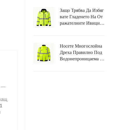
Работна Дреха?
Защо Трябва Да Избяг
Вате Гладенето На От
Ражателните Ивици Н
А Водонепроницаема
Високовидима Яка?
Носете Многослойна
Дреха Правилно Под
Водонепроницаема Ж
Илетка С Висока Вид
Имост, За Да Избегнет
Е Ограничаване На Дв
Ижението.
т
—
тващ
1
и