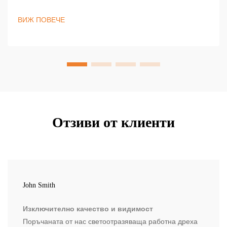
работниците по зори, в сумрака, в тъмното и при лошо
време. Останете видими и съобразени с изискванията
ВИЖ ПОВЕЧЕ
— научете повече сега.
Отзиви от клиенти
John Smith
Изключително качество и видимост
Поръчаната от нас светоотразяваща работна дреха