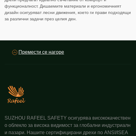
функционалност. Дишаемите материали и ергономичният
дизайн осигуряват лесни движения, което ги прави подходящи
за различни задачи през целия ден.
Премести се нагоре
SUZHOU RAFEEL SAFETY осигурява висококачествен
о облекло за висока видимост за глобални индустриалн
и пазари. Нашите сертифицирани дрехи по ANSI/ISEA