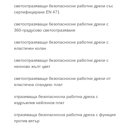
светоотразяващи безопасносни работни дрехи със
сертифициране EN 471
светоотразяващи безопасносни работни дрехи с
360-градусово светоотразяване
светоотразяващи безопасносни работни дрехи с
еластичен колан
светоотразяващи безопасносни работни дрехи с
неоново жълт цвят
светоотразяващи безопасносни работни дрехи от
еластична спандекс плат
отразяваща безопасносна работна дреха с
издръжлив нейлонов плат
отразяваща безопасносна работна дреха с функция
против вятър