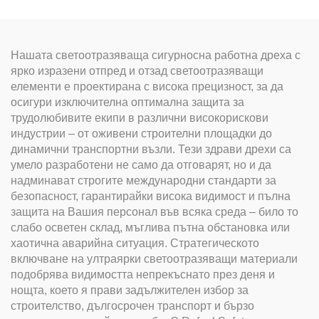
Нашата светоотразяваща сигурносна работна дреха с
ярко изразени отпред и отзад светоотразяващи
елементи е проектирана с висока прецизност, за да
осигури изключителна оптимална защита за
трудолюбивите екипи в различни високорискови
индустрии – от оживени строителни площадки до
динамични транспортни възли. Тези здрави дрехи са
умело разработени не само да отговарят, но и да
надминават строгите международни стандарти за
безопасност, гарантирайки висока видимост и пълна
защита на Вашия персонал във всяка среда – било то
слабо осветен склад, мъглива пътна обстановка или
хаотична аварийна ситуация. Стратегическото
включване на ултраярки светоотразяващи материали
подобрява видимостта непрекъснато през деня и
нощта, което я прави задължителен избор за
строителство, дългосрочен транспорт и бързо