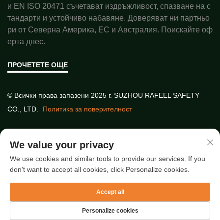
и EN ISO 20471 съчетават издръжливост, спазване на с
тандарти и устойчиво набавяне. Доверяват ни партньо
ри от Северна Америка, ЕС и Австралия. Поискайте оф
ерта днес.
ПРОЧЕТЕТЕ ОЩЕ
© Всички права запазени 2025 г. SUZHOU RAFEEL SAFETY
CO., LTD.
Политика за поверителност
Бързи връзки
We value your privacy
We use cookies and similar tools to provide our services. If you
don't want to accept all cookies, click Personalize cookies.
Най-нови статии
Accept all
Personalize cookies