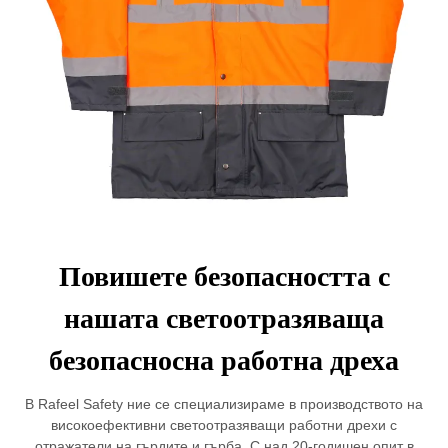
Повишете безопасността с
нашата светоотразяваща
безопасносна работна дреха
В Rafeel Safety ние се специализираме в производството на
високоефективни светоотразяващи работни дрехи с
отражатели на гърдите и гърба. С над 20-годишен опит в