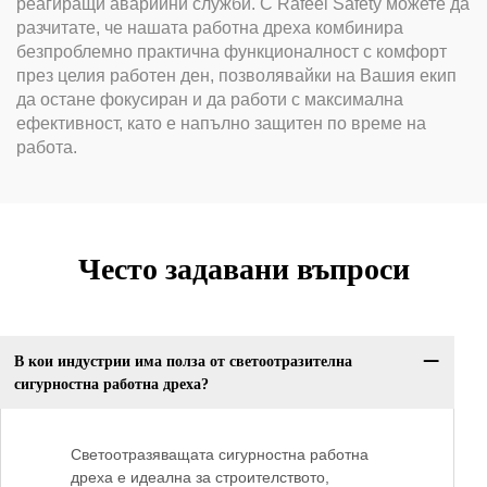
реагиращи аварийни служби. С Rafeel Safety можете да
разчитате, че нашата работна дреха комбинира
безпроблемно практична функционалност с комфорт
през целия работен ден, позволявайки на Вашия екип
да остане фокусиран и да работи с максимална
ефективност, като е напълно защитен по време на
работа.
Често задавани въпроси
В кои индустрии има полза от светоотразителна
сигурностна работна дреха?
Светоотразяващата сигурностна работна
дреха е идеална за строителството,