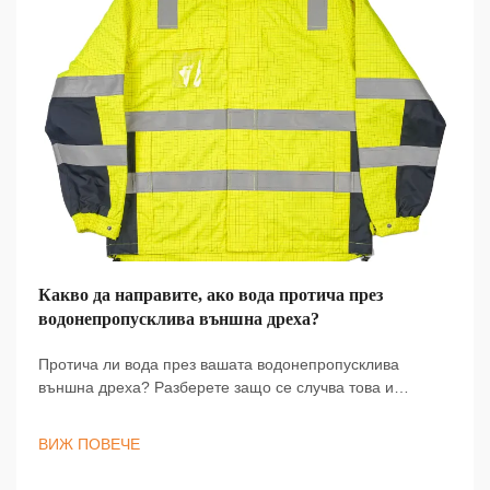
Какво да направите, ако вода протича през
водонепропусклива външна дреха?
Протича ли вода през вашата водонепропусклива
външна дреха? Разберете защо се случва това и
научете практически стъпки за отстраняване на
течовете, за да останете сухи и защитени при влажни
ВИЖ ПОВЕЧЕ
условия. Научете повече сега.