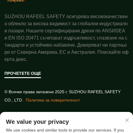
SUZHOU RAFEEL SAFETY осигурява висококачествен
о облекло за висока видимост за глобални индустриалн
и пазари. Нашите сертифицирани дрехи по ANSI/ISEA
и EN ISO 20471 съчетават издръжливост, спазване на с
тандарти и устойчиво набавяне. Доверяват ни партньо
ри от Северна Америка, ЕС и Австралия. Поискайте оф
ерта днес.
ПРОЧЕТЕТЕ ОЩЕ
© Всички права запазени 2025 г. SUZHOU RAFEEL SAFETY
CO., LTD.
Политика за поверителност
Бързи връзки
We value your privacy
We use cookies and similar tools to provide our services. If you