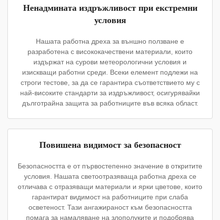
Ненадмината издръжливост при екстремни
условия
Нашата работна дреха за външно ползване е
разработена с висококачествени материали, които
издържат на сурови метеорологични условия и
изискващи работни среди. Всеки елемент подлежи на
строги тестове, за да се гарантира съответствието му с
най-високите стандарти за издръжливост, осигурявайки
дълготрайна защита за работниците във всяка област.
Повишена видимост за безопасност
Безопасността е от първостепенно значение в откритите
условия. Нашата светоотразяваща работна дреха се
отличава с отразяващи материали и ярки цветове, които
гарантират видимост на работниците при слаба
осветеност. Тази ангажираност към безопасността
помага за намаляване на злополуките и подобрява