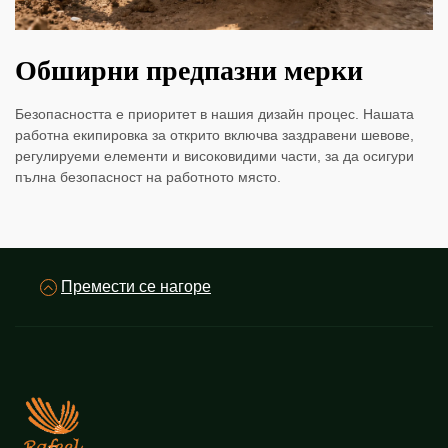
Обширни предпазни мерки
Безопасността е приоритет в нашия дизайн процес. Нашата
работна екипировка за открито включва заздравени шевове,
регулируеми елементи и високовидими части, за да осигури
пълна безопасност на работното място.
Премести се нагоре