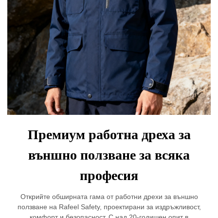
Премиум работна дреха за
външно ползване за всяка
професия
Открийте обширната гама от работни дрехи за външно
ползване на Rafeel Safety, проектирани за издръжливост,
комфорт и безопасност. С над 20-годишен опит в