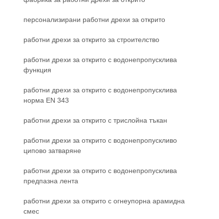
персонализирани работни дрехи за открито
работни дрехи за открито за строителство
работни дрехи за открито с водонепропусклива
функция
работни дрехи за открито с водонепропусклива
норма EN 343
работни дрехи за открито с трислойна тъкан
работни дрехи за открито с водонепропускливо
ципово затваряне
работни дрехи за открито с водонепропусклива
предпазна лента
работни дрехи за открито с огнеупорна арамидна
смес