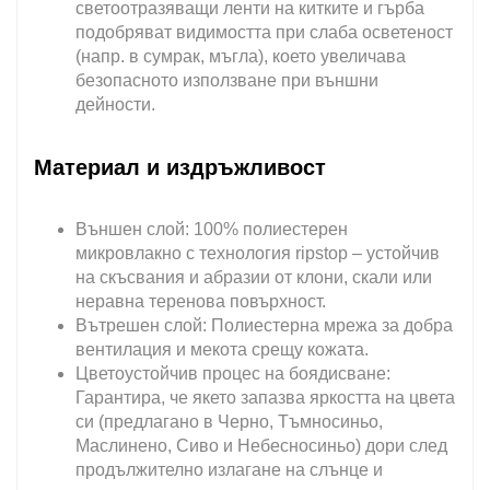
светоотразяващи ленти на китките и гърба
подобряват видимостта при слаба осветеност
(напр. в сумрак, мъгла), което увеличава
безопасното използване при външни
дейности.
Материал и издръжливост
Външен слой: 100% полиестерен
микровлакно с технология ripstop – устойчив
на скъсвания и абразии от клони, скали или
неравна теренова повърхност.
Вътрешен слой: Полиестерна мрежа за добра
вентилация и мекота срещу кожата.
Цветоустойчив процес на боядисване:
Гарантира, че якето запазва яркостта на цвета
си (предлагано в Черно, Тъмносиньо,
Маслинено, Сиво и Небесносиньо) дори след
продължително излагане на слънце и