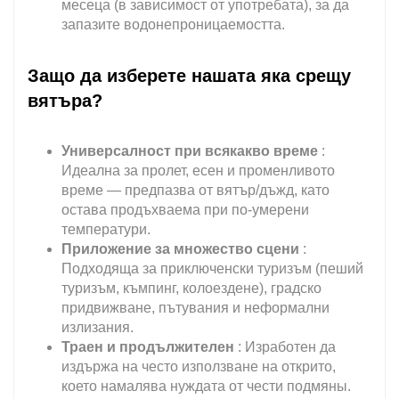
месеца (в зависимост от употребата), за да
запазите водонепроницаемостта.
Защо да изберете нашата яка срещу
вятъра?
Универсалност при всякакво време
:
Идеална за пролет, есен и променливото
време — предпазва от вятър/дъжд, като
остава продъхваема при по-умерени
температури.
Приложение за множество сцени
:
Подходяща за приключенски туризъм (пеший
туризъм, къмпинг, колоездене), градско
придвижване, пътувания и неформални
излизания.
Траен и продължителен
: Изработен да
издържа на често използване на открито,
което намалява нуждата от чести подмяны.