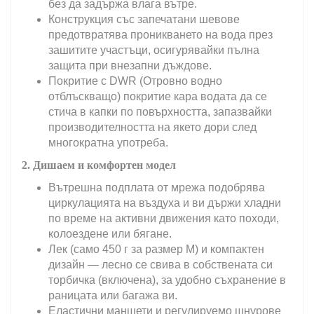
без да задържа влага вътре.
Конструкция със запечатани шевове
предотвратява проникването на вода през
зашитите участъци, осигурявайки пълна
защита при внезапни дъждове.
Покритие с DWR (Отровно водно
отблъскващо) покритие кара водата да се
стича в капки по повърхността, запазвайки
производителността на якето дори след
многократна употреба.
2. Дишаем и комфортен модел
Вътрешна подплата от мрежа подобрява
циркулацията на въздуха и ви държи хладни
по време на активни движения като походи,
колоездене или бягане.
Лек (само 450 г за размер М) и компактен
дизайн — лесно се свива в собствената си
торбичка (включена), за удобно съхранение в
раницата или багажа ви.
Еластични маншети и регулируемо шнурове