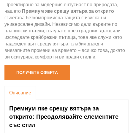
Проектирано за модерния ентусиаст по природата,
нашето
Премиум яке срещу вятъра за открито
съчетава безкомпромисна защита с изискан и
универсален дизайн. Независимо дали вървите по
планински пътеки, пътувате през градския дъжд или
изследвате крайбрежни пътища, това яке служи като
надежден щит срещу вятъра, слабия дъжд и
внезапните промени на времето – всичко това, докато
ви осигурява комфорт и ви прави стилни.
ПОЛУЧЕТЕ ОФЕРТА
Описание
Премиум яке срещу вятъра за
открито: Преодолявайте елементите
със стил