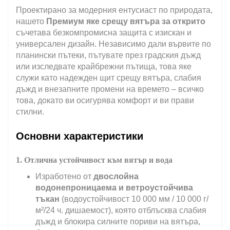
Проектирано за модерния ентусиаст по природата,
нашето
Премиум яке срещу вятъра за открито
съчетава безкомпромисна защита с изискан и
универсален дизайн. Независимо дали вървите по
планински пътеки, пътувате през градския дъжд
или изследвате крайбрежни пътища, това яке
служи като надежден щит срещу вятъра, слабия
дъжд и внезапните промени на времето – всичко
това, докато ви осигурява комфорт и ви прави
стилни.
Основни характеристики
1. Отлична устойчивост към вятър и вода
Изработено от
двослойна
водонепроницаема и ветроустойчива
тъкан
(водоустойчивост 10 000 мм / 10 000 г/
м²/24 ч. дишаемост), която отблъсква слабия
дъжд и блокира силните пориви на вятъра,