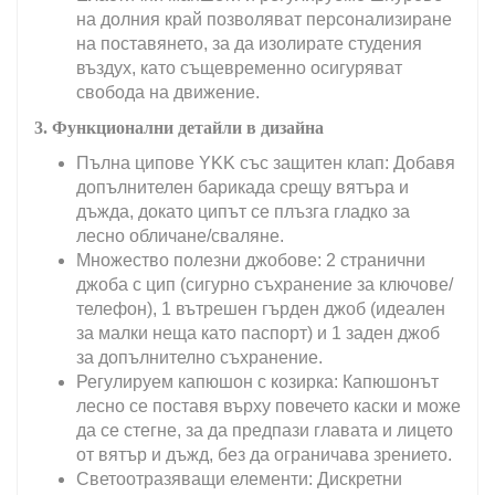
на долния край позволяват персонализиране
на поставянето, за да изолирате студения
въздух, като същевременно осигуряват
свобода на движение.
3. Функционални детайли в дизайна
Пълна ципове YKK със защитен клап: Добавя
допълнителен барикада срещу вятъра и
дъжда, докато ципът се плъзга гладко за
лесно обличане/сваляне.
Множество полезни джобове: 2 странични
джоба с цип (сигурно съхранение за ключове/
телефон), 1 вътрешен гърден джоб (идеален
за малки неща като паспорт) и 1 заден джоб
за допълнително съхранение.
Регулируем капюшон с козирка: Капюшонът
лесно се поставя върху повечето каски и може
да се стегне, за да предпази главата и лицето
от вятър и дъжд, без да ограничава зрението.
Светоотразяващи елементи: Дискретни