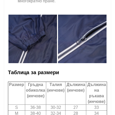
многократно пране.
Таблица за размери
Размер
Гръдна
Талия
Дължина
Дължина
обиколка
(инчове)
(инчове)
на
(инчове)
ръкава
(инчове)
S
36-38
30-32
27
33
М
38-40
32-34
28
34