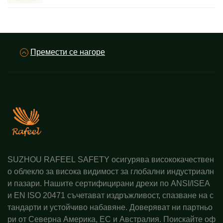
Премести се нагоре
SUZHOU RAFEEL SAFETY осигурява висококачествен
о облекло за висока видимост за глобални индустриалн
и пазари. Нашите сертифицирани дрехи по ANSI/ISEA
и EN ISO 20471 съчетават издръжливост, спазване на с
тандарти и устойчиво набавяне. Доверяват ни партньо
ри от Северна Америка, ЕС и Австралия. Поискайте оф