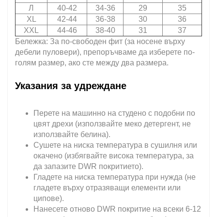
Л
40-42
34-36
29
35
XL
42-44
36-38
30
36
XXL
44-46
38-40
31
37
Бележка: За по-свободен фит (за носене върху
дебели пуловери), препоръчваме да изберете по-
голям размер, ако сте между два размера.
Указания за удреждане
Перете на машинно на студено с подобни по
цвят дрехи (използвайте меко детергент, не
използвайте белина).
Сушете на ниска температура в сушилня или
окачено (избягвайте висока температура, за
да запазите DWR покритието).
Гладете на ниска температура при нужда (не
гладете върху отразяващи елементи или
ципове).
Нанесете отново DWR покритие на всеки 6-12