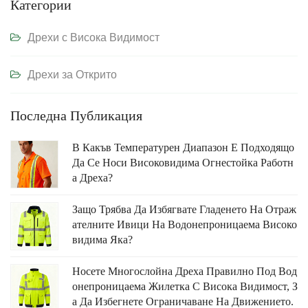
Категории
Дрехи с Висока Видимост
Дрехи за Открито
Последна Публикация
В Какъв Температурен Диапазон Е Подходящо
Да Се Носи Високовидима Огнестойка Работн
А Дреха?
Защо Трябва Да Избягвате Гладенето На Отраж
Ателните Ивици На Водонепроницаема Високо
Видима Яка?
Носете Многослойна Дреха Правилно Под Вод
Онепроницаема Жилетка С Висока Видимост, З
А Да Избегнете Ограничаване На Движението.