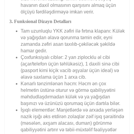
havanın daxil olmasının qarşısını almaq üçün
ölçüyü fərdiləşdirməyə imkan verir.
3. Funksional Dizayn Detalları
Tam uzunluqlu YKK zəfiri ilə fırtına klapanı: Külək
və yağışdan əlavə qorunma təmin edir, eyni
zamanda zəfiri asan taxılıb-çəkiləcək şəkildə
hamar gedir.
Çoxfunksiyalı ciblər: 2 yan ziplocklu əl cibi
(açar/telefon üçün təhlükəsiz), 1 daxili sinə cibi
(pasport kimi kiçik vacib əşyalar üçün ideal) və
əlavə saxlama üçün 1 arxa cib.
Kənarlı tənzimlənən həcm: Həcm ən çox
helmetin üstünə oturur və görmə qabiliyyətini
məhdudlaşdırmadan külək və ya yağışdan
başınızı və üzünüzü qorumaq üçün dartıla bilər.
İşıqlı elementlər: Manjetlərdə və arxada yerləşən
nazik işığı əks etdirən zolaqlar zəif işıq şəraitində
(məsələn, axşam alacası, duman) görünmə
qabiliyyətini artırır və təbii-müxtəlif fəaliyyətlər