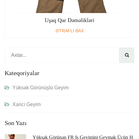
Uşaq Qar Dəməlikləri
ƏTRAFLI BAX

Kateqoriyalar
Yüksək Görünüşlü Geyim
Xarici Geyim
Son Yazı
Yüksək Görünən FR Iş Geyimini Geymək Üçün H