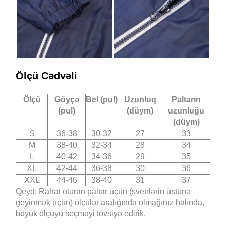
Ölçü Cədvəli
Ölçü
Göyçə
Bel (pul)
Uzunluq
Paltarın
(pul)
(düym)
uzunluğu
(düym)
S
36-38
30-32
27
33
M
38-40
32-34
28
34
L
40-42
34-36
29
35
XL
42-44
36-38
30
36
XXL
44-46
38-40
31
37
Qeyd: Rahat oturan paltar üçün (svetrlərin üstünə
geyinmək üçün) ölçülər aralığında olmağınız halında,
böyük ölçüyü seçməyi tövsiyə edirik.