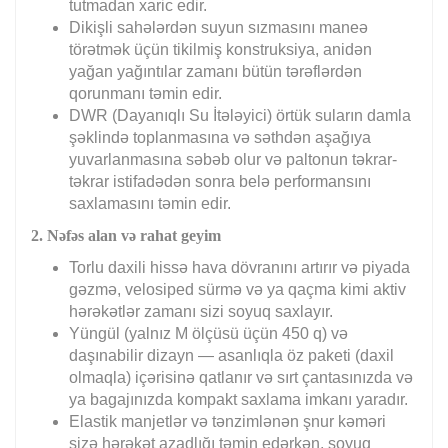
tutmadan xaric edir.
Dikişli sahələrdən suyun sızmasını maneə
törətmək üçün tikilmiş konstruksiya, anidən
yağan yağıntılar zamanı bütün tərəflərdən
qorunmanı təmin edir.
DWR (Dayanıqlı Su İtələyici) örtük suların damla
şəklində toplanmasına və səthdən aşağıya
yuvarlanmasına səbəb olur və paltonun təkrar-
təkrar istifadədən sonra belə performansını
saxlamasını təmin edir.
2. Nəfəs alan və rahat geyim
Torlu daxili hissə hava dövranını artırır və piyada
gəzmə, velosiped sürmə və ya qaçma kimi aktiv
hərəkətlər zamanı sizi soyuq saxlayır.
Yüngül (yalnız M ölçüsü üçün 450 q) və
daşınabilir dizayn — asanlıqla öz paketi (daxil
olmaqla) içərisinə qatlanır və sırt çantasınızda və
ya bagajınızda kompakt saxlama imkanı yaradır.
Elastik manjetlər və tənzimlənən şnur kəməri
sizə hərəkət azadlığı təmin edərkən, soyuq