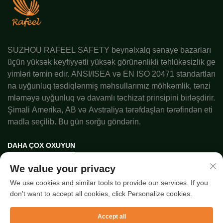
SUZHOU RAFEEL SAFETY beynəlxalq sənaye bazarları
üçün yüksək keyfiyyətli yüksək görünənlikli təhlükəsizlik ge
yimləri təmin edir. ANSI/ISEA və EN ISO 20471 standartları
na uyğunluq təsdiqlənmiş məhsullarımız möhkəmlik, tənzi
mləməyə uyğunluq və davamlı təchizat prinsipini birləşdirir.
Şimali Amerika, AB və Avstraliya tərəfdaşları tərəfindən eti
madla seçilib. Bu gün sorğu göndərin.
DAHA ÇOX OXUYUN
We value your privacy
© 2025, SUZHOU RAFEEL SAFETY CO., LTD. hüquqları qorunur.
We use cookies and similar tools to provide our services. If you
Gizlilik Siyasəti
don't want to accept all cookies, click Personalize cookies.
Accept all
Sürətli bağlantılar