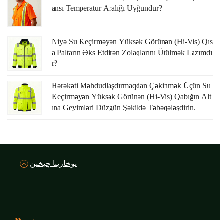
Ansı Temperatur Aralığı Uyğundur?
Niyə Su Keçirməyən Yüksək Görünən (Hi-Vis) Qıs
A Paltarın Əks Etdirən Zolaqlarını Ütülmək Lazımdı
R?
Hərəkəti Məhdudlaşdırmaqdan Çəkinmək Üçün Su
Keçirməyən Yüksək Görünən (hi-Vis) Qabığın Alt
Ina Geyimləri Düzgün Şəkildə Təbəqələşdirin.
يوخارييا چيخين