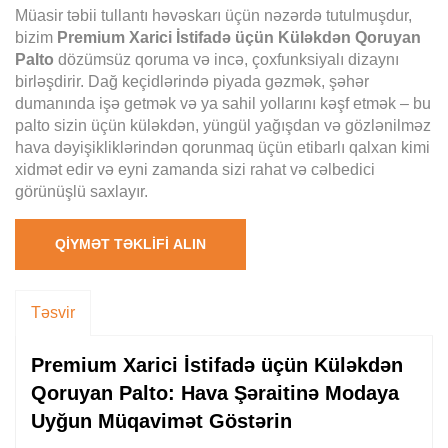
Müasir təbii tullantı həvəskarı üçün nəzərdə tutulmuşdur,
bizim
Premium Xarici İstifadə üçün Küləkdən Qoruyan
Palto
dözümsüz qoruma və incə, çoxfunksiyalı dizaynı
birləşdirir. Dağ keçidlərində piyada gəzmək, şəhər
dumanında işə getmək və ya sahil yollarını kəşf etmək – bu
palto sizin üçün küləkdən, yüngül yağışdan və gözlənilməz
hava dəyişikliklərindən qorunmaq üçün etibarlı qalxan kimi
xidmət edir və eyni zamanda sizi rahat və cəlbedici
görünüşlü saxlayır.
QIYMƏT TƏKLIFI ALIN
Təsvir
Premium Xarici İstifadə üçün Küləkdən
Qoruyan Palto: Hava Şəraitinə Modaya
Uyğun Müqavimət Göstərin