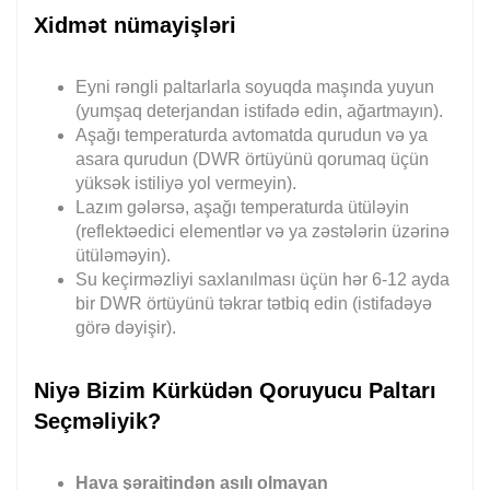
Xidmət nümayişləri
Eyni rəngli paltarlarla soyuqda maşında yuyun
(yumşaq deterjandan istifadə edin, ağartmayın).
Aşağı temperaturda avtomatda qurudun və ya
asara qurudun (DWR örtüyünü qorumaq üçün
yüksək istiliyə yol vermeyin).
Lazım gələrsə, aşağı temperaturda ütüləyin
(reflektəedici elementlər və ya zəstələrin üzərinə
ütüləməyin).
Su keçirməzliyi saxlanılması üçün hər 6-12 ayda
bir DWR örtüyünü təkrar tətbiq edin (istifadəyə
görə dəyişir).
Niyə Bizim Kürküdən Qoruyucu Paltarı
Seçməliyik?
Hava şəraitindən asılı olmayan