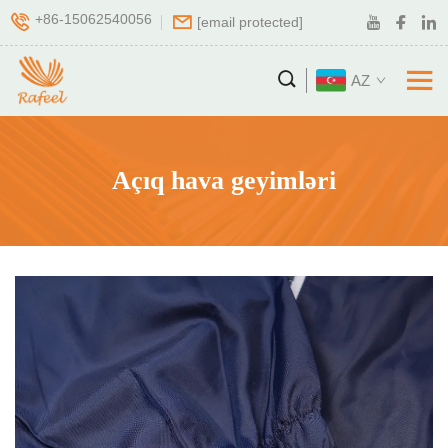
+86-15062540056
[email protected]
AZ
Açıq hava geyimləri