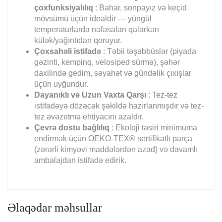
çoxfunksiyalılıq
: Bahar, sonpayız və keçid
mövsümü üçün idealdir — yüngül
temperaturlarda nəfəsalan qalarkən
külək/yağıntıdan qoruyur.
Çoxsahəli istifadə
: Təbii təşəbbüslər (piyada
gəzinti, kempinq, velosiped sürmə), şəhər
daxilində gedim, səyahət və gündəlik çıxışlar
üçün uyğundur.
Dayanıklı və Uzun Vaxta Qarşı
: Tez-tez
istifadəyə dözəcək şəkildə hazırlanmışdır və tez-
tez əvəzetmə ehtiyacını azaldır.
Çevrə dostu bağlılıq
: Ekoloji təsiri minimuma
endirmək üçün OEKO-TEX® sertifikatlı parça
(zərərli kimyəvi maddələrdən azad) və davamlı
ambalajdan istifadə edirik.
Əlaqədar məhsullar