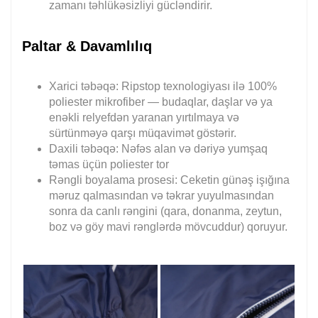
zamanı təhlükəsizliyi gücləndirir.
Paltar & Davamlılıq
Xarici təbəqə: Ripstop texnologiyası ilə 100%
poliester mikrofiber — budaqlar, daşlar və ya
enəkli relyefdən yaranan yırtılmaya və
sürtünməyə qarşı müqavimət göstərir.
Daxili təbəqə: Nəfəs alan və dəriyə yumşaq
təmas üçün poliester tor
Rəngli boyalama prosesi: Ceketin günəş işığına
məruz qalmasından və təkrar yuyulmasından
sonra da canlı rəngini (qara, donanma, zeytun,
boz və göy mavi rənglərdə mövcuddur) qoruyur.