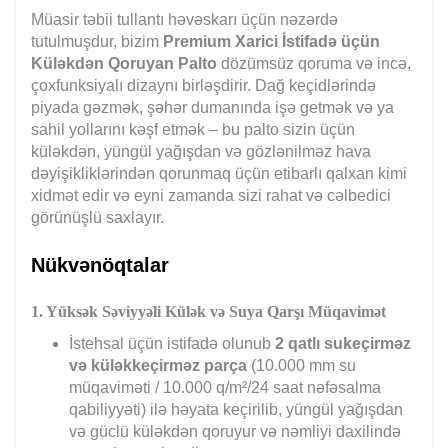
Müasir təbii tullantı həvəskarı üçün nəzərdə
tutulmuşdur, bizim
Premium Xarici İstifadə üçün
Küləkdən Qoruyan Palto
dözümsüz qoruma və incə,
çoxfunksiyalı dizaynı birləşdirir. Dağ keçidlərində
piyada gəzmək, şəhər dumanında işə getmək və ya
sahil yollarını kəşf etmək – bu palto sizin üçün
küləkdən, yüngül yağışdan və gözlənilməz hava
dəyişikliklərindən qorunmaq üçün etibarlı qalxan kimi
xidmət edir və eyni zamanda sizi rahat və cəlbedici
görünüşlü saxlayır.
Nükvənöqtalar
1. Yüksək Səviyyəli Külək və Suya Qarşı Müqavimət
İstehsal üçün istifadə olunub
2 qatlı sukeçirməz
və küləkkeçirməz parça
(10.000 mm su
müqaviməti / 10.000 q/m²/24 saat nəfəsalma
qabiliyyəti) ilə həyata keçirilib, yüngül yağışdan
və güclü küləkdən qoruyur və nəmliyi daxilində