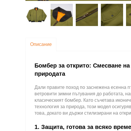
Описание
Бомбер за открито: Смесване на
природата
Дали правите поход по заснежена есенна п
ветровити зимни пътувания до работата, н
класическият бомбер. Като съчетава иконич
технология за природа, този модел осигуря
това, докато ви държи стилизирани на откри
1. Защита, готова за всяко врем