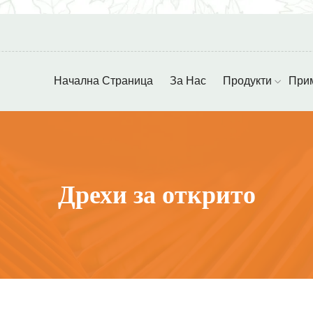
Начална Страница
За Нас
Продукти
При
Дрехи за открито