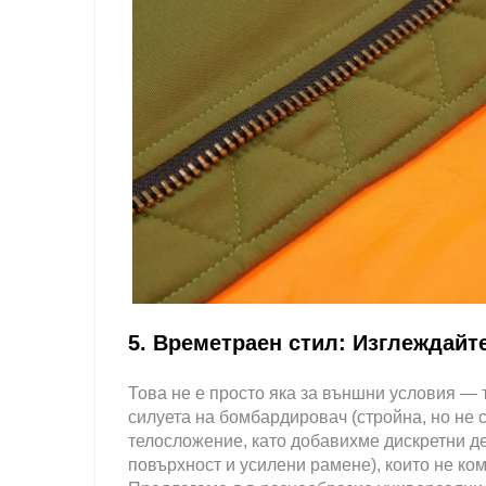
5. Времетраен стил: Изглеждайт
Това не е просто яка за външни условия — 
силуета на бомбардировач (стройна, но не с
телосложение, като добавихме дискретни д
повърхност и усилени рамене), които не ко