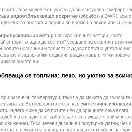
ткрито, този модел е създаден да ви осигурява комфорт, ко
ежава
водоотблъскващо покритие
(обработка DWR), което
 – идеално за внезапни пориви по време на поход или снежн
епропусклива за вятър
блокира силните вятъри, които
айки това "хладно до костите" усещане на открити пътеки и
ребровите белезници и талията създават плътно уплътнение
та вътре и задържайки студения въздух навън. Няма повече
приключението ви.
обяваща се топлина: леко, но уютно за всич
 при различни температури, така че да можете да го носите 
рез зимата). Вътрешността е пълна с
синтетична изолация
ито, където може да се потите или да срещнете лека влага.
о-дебела в гърдите и гърба (където се нуждаете най-много 
но движение). Този целеви дизайн ви поддържа уютни, без д
змахвате ремъка на раницата, да хващате стълбове за тури