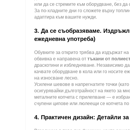
или да се стремите към оборудване, без да
За по-хладните дни го сложете върху топлин
адаптира към вашите нужди.
3. Да се съобразяваме. Издръжл
ежедневна употреба)
Обувките за открито трябва да издържат н
обвивка е направена от
тъкани от полиес
драскотини и избледняване. Независимо дал
качвате оборудване в кола или го носите е
на износване лесно.
Усилени шевове в напрегнатите точки (като
осигурявайки дълготрайност на якето за мн
металните копчета с прилепване — е избран
счупени ципове или люлеещи се копчета по
4. Практичен дизайн: Детайли за