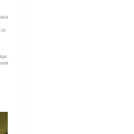
рана
 ги
ици.
 или