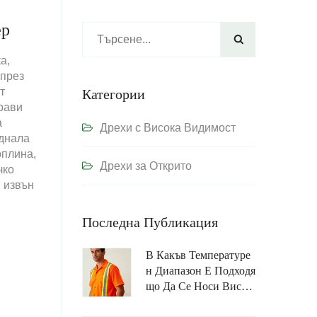
ер

а,
 през
т
Категории
рави
а
Дрехи с Висока Видимост
еднала
оплина,
Дрехи за Открито
чко
и извън
Последна Публикация
В Какъв Температуре
Н Диапазон Е Подходя
Що Да Се Носи Висок
Овидима Огнестойка