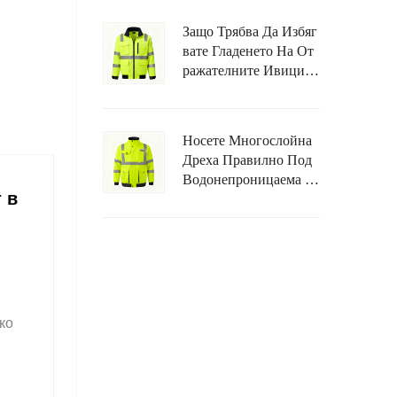
Работна Дреха?
Защо Трябва Да Избяг
Вате Гладенето На От
Ражателните Ивици Н
А Водонепроницаема
Високовидима Яка?
Носете Многослойна
Дреха Правилно Под
Водонепроницаема Ж
 в
Илетка С Висока Вид
Имост, За Да Избегнет
Е Ограничаване На Дв
Ижението.
ко