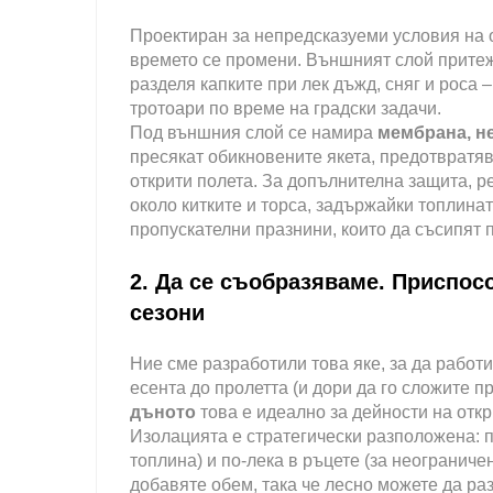
Проектиран за непредсказуеми условия на о
времето се промени. Външният слой прит
разделя капките при лек дъжд, сняг и роса
тротоари по време на градски задачи.
Под външния слой се намира
мембрана, н
пресякат обикновените якета, предотвратяв
открити полета. За допълнителна защита, 
около китките и торса, задържайки топлина
пропускателни празнини, които да съсипят 
2. Да се съобразяваме. Приспос
сезони
Ние сме разработили това яке, за да работи
есента до пролетта (и дори да го сложите п
дъното
това е идеално за дейности на откр
Изолацията е стратегически разположена: п
топлина) и по-лека в ръцете (за неограниче
добавяте обем, така че лесно можете да ра