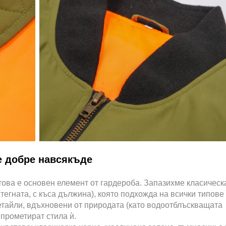
е добре навсякъде
това е основен елемент от гардероба. Запазихме класическ
тегната, с къса дължина), която подхожда на всички типове
етайли, вдъхновени от природата (като водоотблъскващата
мпрометират стила ѝ.