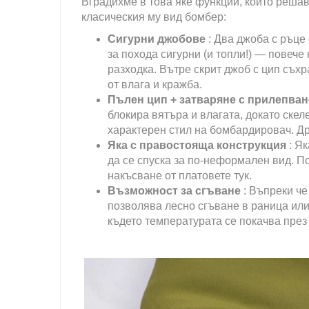
Вградихме в това яке функции, които реша
класическия му вид бомбер:
Сигурни джобове
: Два джоба с ръце
за похода сигурни (и топли!) — повече
разходка. Вътре скрит джоб с цип съх
от влага и кражба.
Пълен цип + затваряне с прилепва
блокира вятъра и влагата, докато ске
характерен стил на бомбардировач. Др
Яка с правостояща конструкция
: Я
да се спуска за по-неформален вид. По
накъсване от платовете тук.
Възможност за сгъване
: Въпреки че
позволява лесно сгъване в раница или
където температурата се покачва през