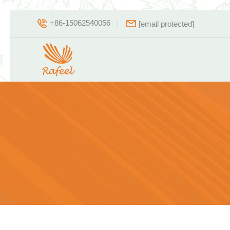
+86-15062540056
[email protected]