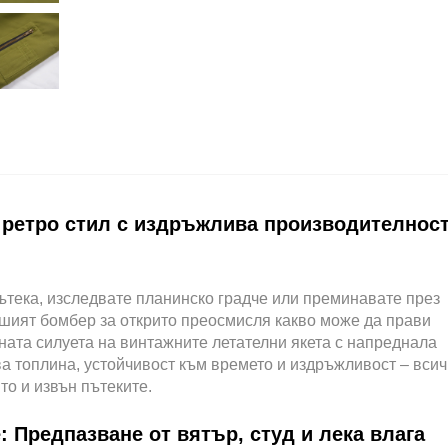
 ретро стил с издръжлива производителност
ътека, изследвате планинско градче или преминавате през
ашият бомбер за открито преосмисля какво може да прави
ната силуета на винтажните летателни якета с напреднала
ва топлина, устойчивост към времето и издръжливост – всич
то и извън пътеките.
е: Предпазване от вятър, студ и лека влага