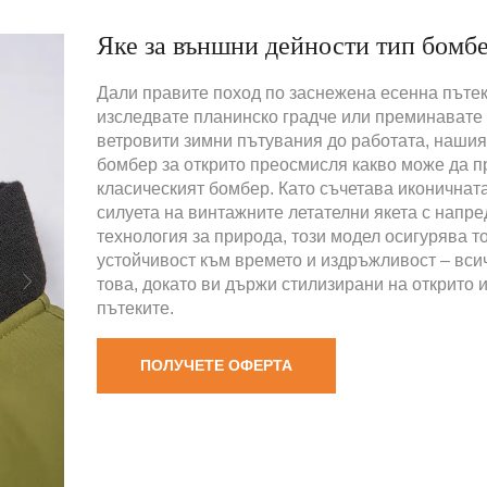
Яке за външни дейности тип бомб
Дали правите поход по заснежена есенна пътек
изследвате планинско градче или преминавате
ветровити зимни пътувания до работата, нашия
бомбер за открито преосмисля какво може да п
класическият бомбер. Като съчетава иконичнат
силуета на винтажните летателни якета с напр
технология за природа, този модел осигурява т
устойчивост към времето и издръжливост – вси
това, докато ви държи стилизирани на открито 
пътеките.
ПОЛУЧЕТЕ ОФЕРТА