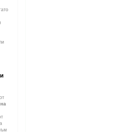
гато
и
ли
ки
от
 на
от
а
зъм