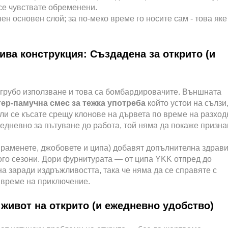
 се чувствате обременени.
ен основен слой; за по-меко време го носите сам - това яке
ива конструкция: Създадена за открито (и
а грубо използване и това са бомбардировачите. Външната
тер-памучна смес за тежка употреба
който устои на сълзи
и се късате срещу клонове на дървета по време на разход
жедневно за пътуване до работа, той няма да покаже призн
 раменете, джобовете и ципа) добавят допълнителна здрави
ого сезони. Дори фурнитурата — от ципа YKK отпред до
а заради издръжливостта, така че няма да се справяте с
 време на приключение.
 живот на открито (и ежедневно удобство)