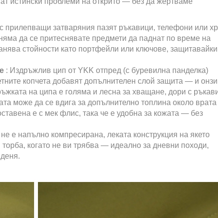
ват истински проблеми на открито — без да жертваме
 с прилепващи затваряния пазят ръкавици, телефони или х
 няма да се притеснявате предмети да паднат по време на
ранява стойности като портфейли или ключове, защитавайки
не
: Издръжлив цип от YKK отпред (с буревилна панделка)
летните копчета добавят допълнителен слой защита — и онзи
ъжката на ципа е голяма и лесна за хващане, дори с ръкав
ката може да се вдига за допълнително топлина около врата
ставена е с мек флис, така че е удобна за кожата — без
 не е напълно компресирана, леката конструкция на якето
 торба, когато не ви трябва — идеално за дневни походи,
 деня.