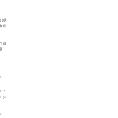
t să
cții.
i și
nă
i,
 de
r și
se