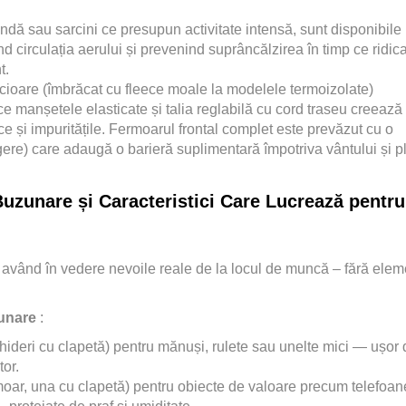
ndă sau sarcini ce presupun activitate intensă, sunt disponibile
 circulația aerului și prevenind suprâncălzirea în timp ce ridica
t.
picioare (îmbrăcat cu fleece moale la modelele termoizolate)
ce manșetele elasticate și talia reglabilă cu cord traseu creează
ce și impuritățile. Fermoarul frontal complet este prevăzut cu o
igere) care adaugă o barieră suplimentară împotriva vântului și pl
Buzunare și Caracteristici Care Lucrează pentru
t având în vedere nevoile reale de la locul de muncă – fără ele
zunare
:
hideri cu clapetă) pentru mănuși, rulete sau unelte mici — ușor 
tor.
oar, una cu clapetă) pentru obiecte de valoare precum telefoan