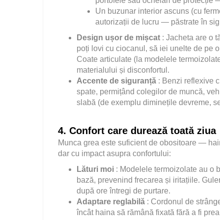
portofele sau ochelari de protecție —
Un buzunar interior ascuns (cu ferm
autorizații de lucru — păstrate în sig
Design ușor de mișcat
: Jacheta are o t
poți lovi cu ciocanul, să iei unelte de pe o
Coate articulate (la modelele termoizola
materialului și disconfortul.
Accente de siguranță
: Benzi reflexive 
spate, permițând colegilor de muncă, vehi
slabă (de exemplu diminețile devreme, seri
4. Confort care durează toată ziua
Munca grea este suficient de obositoare — hain
dar cu impact asupra confortului:
Lături moi
: Modelele termoizolate au o b
bază, prevenind frecarea și iritațiile. Gul
după ore întregi de purtare.
Adaptare reglabilă
: Cordonul de strânger
încât haina să rămână fixată fără a fi pre