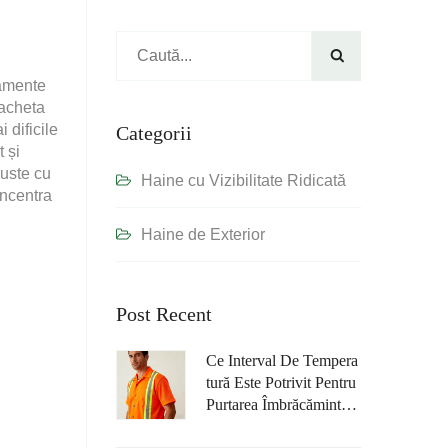

pamente
jacheta
 dificile
Categorii
 și
buste cu
Haine cu Vizibilitate Ridicată
oncentra
Haine de Exterior
Post Recent
Ce Interval De Tempera
Tură Este Potrivit Pentru
Purtarea Îmbrăcămintei
De Lucru FR Cu Vizibil