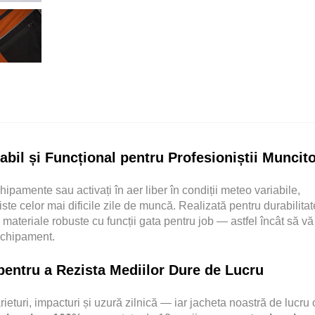
il și Funcțional pentru Profesioniștii Muncito
chipamente sau activați în aer liber în condiții meteo variabile,
te celor mai dificile zile de muncă. Realizată pentru durabilitat
 materiale robuste cu funcții gata pentru job — astfel încât să vă
 echipament.
 pentru a Rezista Mediilor Dure de Lucru
ieturi, impacturi și uzură zilnică — iar jacheta noastră de lucru 