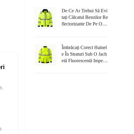
Itate Ridicată?
De Ce Ar Trebui Să Evi
Tați Călcatul Benzilor Re
Flectorizante De Pe O V
Estă Waterproof Cu Vizi
Bilitate Ridicată?
Îmbrăcați Corect Hainel
E În Straturi Sub O Jach
Etă Fluorescentă Imperm
ri
Eabilă Pentru A Evita R
Estrângerea Mișcării.
e,
o