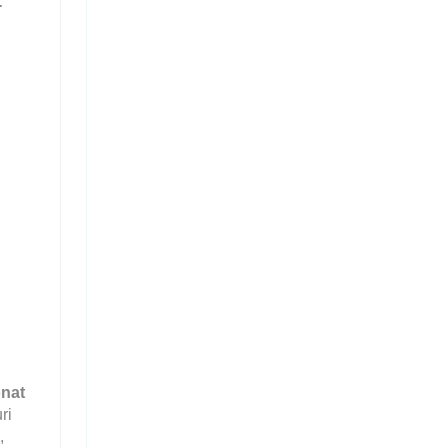
-
,
onat
ri
,