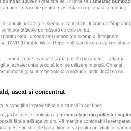
de bumbac 100%
cu greutate de 12 uncii sau
amestec bumbac
), ambele cunoscute pentru rezistența excepțională la rupturi,
 în condiții uscate (de exemplu, construcții, lucrări de tâmplărie)
re se îmbunătățește pe măsură ce este purtat.
ct pentru medii umede sau umede (de exemplu, întreținere
inisaj DWR (Durable Water Repellent) care face ca apa de ploaie
are — umeri, coate, manșete și margini de buzunare — adaugă
gă a jachetei chiar și după luni de utilizare intensă. Chiar și
uri metaliți) sunt rezistente la coroziune, astfel încât să nu
ald, uscat și concentrat
la condițiile imprevizibile ale muncii în aer liber:
ce, jacheta este căptușită cu
termoizolație din poliester capit
porală fără a adăuga volum. Vă menține confortabil la temperatu
at peste un strat de bază, fiind ideal pentru activități în toamnă