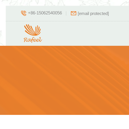
+86-15062540056
[email protected]