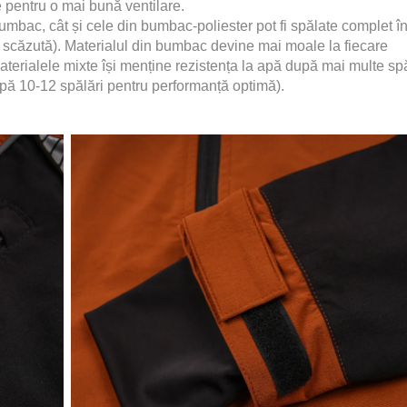
e pentru o mai bună ventilare.
umbac, cât și cele din bumbac-poliester pot fi spălate complet î
 scăzută). Materialul din bumbac devine mai moale la fiecare
aterialele mixte își menține rezistența la apă după mai multe spă
pă 10-12 spălări pentru performanță optimă).