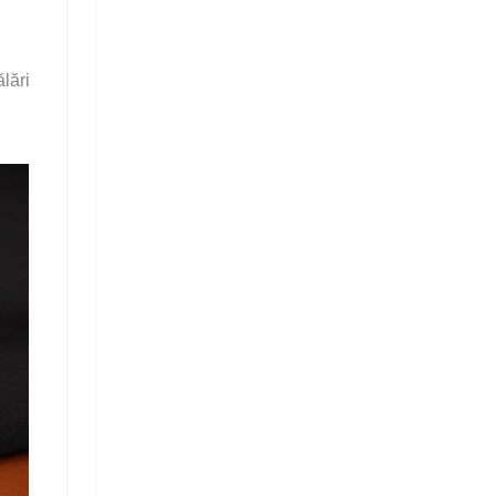
n
lări