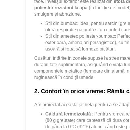
face. Învelișul exterior este realizat din
stofă 
poliester rezistent la apă
(în funcție de model
smulgere și abraziune.
Stil din bumbac: Ideal pentru sarcini grele
oferă respirație naturală și un confort ca
Stil din amestec poliester-bumbac: Perfe
exterioară, amenajări peisagistice), cu f
ușoară și roua să formeze picături.
Cusături întărite în zonele supuse la stres m
durabilitate suplimentară, asigurând o viață lun
componentele metalice (fermoare din alamă, nast
ruginească în condiții umede.
2. Confort în orice vreme: Rămâi c
Am proiectat această jachetă pentru a se adapta 
Căldură termoizolată
: Pentru vremea re
(80 g greutate) care captează căldura cor
de până la 0°C (32°F) atunci când este purt