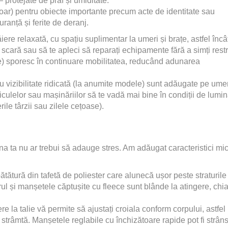
 protejate de praf și umiditate.
oar) pentru obiecte importante precum acte de identitate sau
uranță și ferite de deranj.
ăiere relaxată, cu spațiu suplimentar la umeri și brațe, astfel încâ
 scară sau să te apleci să reparați echipamente fără a simți restri
te) sporesc în continuare mobilitatea, reducând adunarea
cu vizibilitate ridicată (la anumite modele) sunt adăugate pe umer
culelor sau mașinăriilor să te vadă mai bine în condiții de lumi
le târzii sau zilele cețoase).
a ta nu ar trebui să adauge stres. Am adăugat caracteristici mic
ătătură din tafetă de poliester care alunecă ușor peste straturile
erul și manșetele căptușite cu fleece sunt blânde la atingere, chia
e la talie vă permite să ajustați croiala conform corpului, astfel
a strâmtă. Manșetele reglabile cu închizătoare rapide pot fi strân