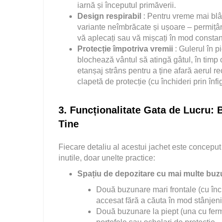
iarnă și începutul primăverii.
Design respirabil
: Pentru vreme mai blâ
variante neîmbrăcate și ușoare – permițând
vă aplecați sau vă mișcați în mod constan
Protecție împotriva vremii
: Gulerul în 
blochează vântul să atingă gâtul, în timp 
etanșaj strâns pentru a ține afară aerul re
clapetă de protecție (cu închideri prin înf
3. Funcționalitate Gata de Lucru: 
Tine
Fiecare detaliu al acestui jachet este concepu
inutile, doar unelte practice:
Spațiu de depozitare cu mai multe bu
Două buzunare mari frontale (cu înc
accesat fără a căuta în mod stânjeni
Două buzunare la piept (una cu ferm