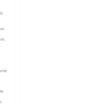
ți,
 un
oii.
mente
de
e,