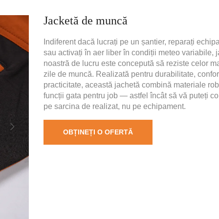
Jacketă de muncă
Indiferent dacă lucrați pe un șantier, reparați echi
sau activați în aer liber în condiții meteo variabile, 
noastră de lucru este concepută să reziste celor mai
zile de muncă. Realizată pentru durabilitate, confort
practicitate, această jachetă combină materiale ro
funcții gata pentru job — astfel încât să vă puteți c
pe sarcina de realizat, nu pe echipament.
OBȚINEȚI O OFERTĂ