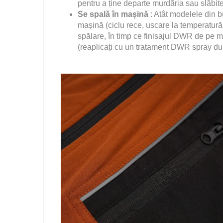
pentru a ține departe murdăria sau slăbit
Se spală în mașină
: Atât modelele din b
mașină (ciclu rece, uscare la temperatură
spălare, în timp ce finisajul DWR de pe m
(reaplicați cu un tratament DWR spray du