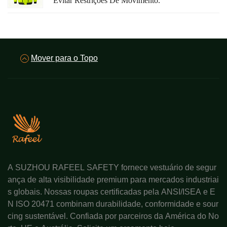
Evitar Restrições De Movimento.
Mover para o Topo
A SUZHOU RAFEEL SAFETY fornece vestuário de segur
ança de alta visibilidade premium para mercados industriai
s globais. Nossas roupas certificadas pela ANSI/ISEA e E
N ISO 20471 combinam durabilidade, conformidade e sour
cing sustentável. Confiada por parceiros da América do No