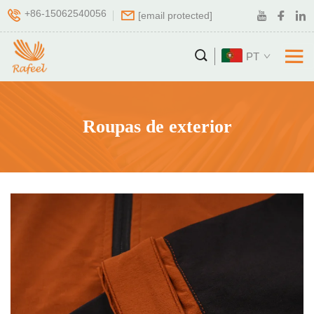
+86-15062540056
[email protected]
PT
Roupas de exterior