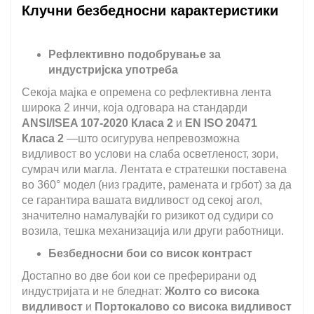
Клучни безбедносни карактеристики
Рефлективно подобрување за
индустријска употреба
Секоја мајка е опремена со рефлективна лента
широка 2 инчи, која одговара на стандарди
ANSI/ISEA 107-2020 Класа 2
и
EN ISO 20471
Класа 2
—што осигурува непревозможна
видливост во услови на слаба осветленост, зори,
сумрач или магла. Лентата е стратешки поставена
во 360° модел (низ градите, рамената и грбот) за да
се гарантира вашата видливост од секој агол,
значително намалувајќи го ризикот од судири со
возила, тешка механизација или други работници.
Безбедносни бои со висок контраст
Достапно во две бои кои се преферирани од
индустријата и не бледнат:
Жолто со висока
видливост
и
Портокалово со висока видливост