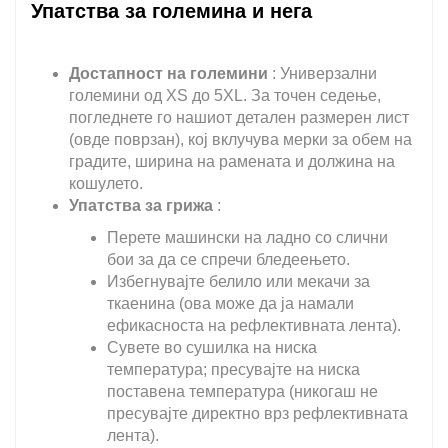
Упатства за големина и нега
Достапност на големини
: Универзални
големини од XS до 5XL. За точен седење,
погледнете го нашиот детален размерен лист
(овде поврзан), кој вклучува мерки за обем на
градите, ширина на рамената и должина на
кошулето.
Упатства за грижа
:
Перете машински на ладно со слични
бои за да се спречи бледеењето.
Избегнувајте белило или мекачи за
ткаенина (ова може да ја намали
ефикасноста на рефлективната лента).
Сувете во сушилка на ниска
температура; пресувајте на ниска
поставена температура (никогаш не
пресувајте директно врз рефлективната
лента).