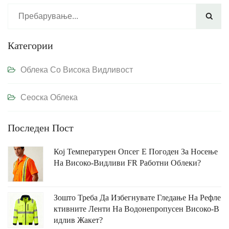

Категории
Облека Со Висока Видливост
Сеоска Облека
Последен Пост
Кој Температурен Опсег Е Погоден За Носење
На Високо-Видливи FR Работни Облеки?
Зошто Треба Да Избегнувате Гледање На Рефле
Ктивните Ленти На Водонепропусен Високо-В
Идлив Жакет?