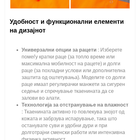
Удобност и функционални елементи
на дизајнот
Универзални опции за рацети
: Изберете
помеѓу кратки раце (за топло време или
максимална мобилност на рацете) и долги
раце (за похладни услови или дополнителна
заштита од оштетувања). Моделите со долги
раце имаат регулирачки манжети за сигурен
седење и спречување ткаенината да се
залови во алати.
Технологија за отстранување на влажност
: Ткаенината активно го повлекува знојот од
кожата и забрзува испарување, така што
останувате суви и удобни дури и при
долготрајни сменски работи или интензивна
физичка активност.