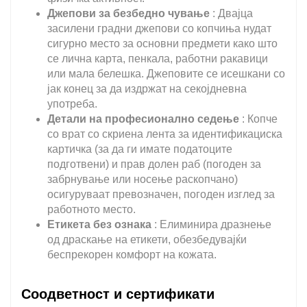
Джепови за безбедно чување
: Двајца
засилени градни джепови со копчиња нудат
сигурно место за основни предмети како што
се лична карта, пенкала, работни ракавици
или мала белешка. Джеповите се исешкани со
јак конец за да издржат на секојдневна
употреба.
Детали на професионално седење
: Копче
со врат со скриена лента за идентификациска
картичка (за да ги имате податоците
подготвени) и прав долен раб (погоден за
забрнување или носење раскопчано)
осигуруваат превозначен, погоден изглед за
работното место.
Етикета без ознака
: Елиминира дразнење
од драскање на етикети, обезбедувајќи
беспрекорен комфорт на кожата.
Соодветност и сертификати