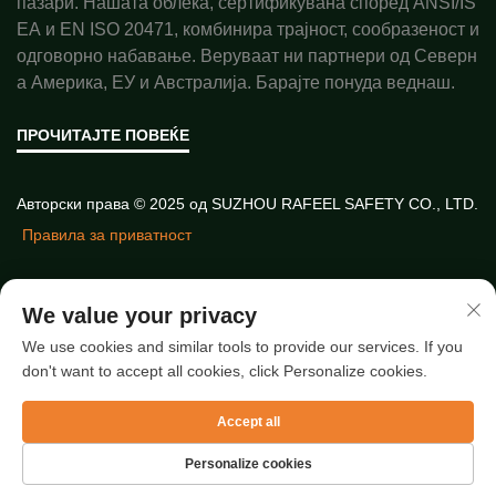
пазари. Нашата облека, сертификувана според ANSI/IS
EA и EN ISO 20471, комбинира трајност, сообразеност и
одговорно набавање. Веруваат ни партнери од Северн
а Америка, ЕУ и Австралија. Барајте понуда веднаш.
ПРОЧИТАЈТЕ ПОВЕЌЕ
Авторски права © 2025 од SUZHOU RAFEEL SAFETY CO., LTD.
Правила за приватност
Брзи врски
We value your privacy
We use cookies and similar tools to provide our services. If you
don't want to accept all cookies, click Personalize cookies.
Нови чланци
Accept all
Personalize cookies