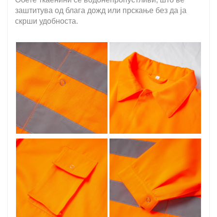
заштитува од блага дожд или прскање без да ја
скрши удобноста.