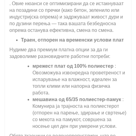
. Овие нюанси се оптимизирани да се истакнуваат
на позадини со пречки (како бетон, зеленило или
индустријска опрема) и задржуваат живост дури и
по дузини перења — така вашата безбедносна
опрема останува ефективна, смена по смена.
Траен, отпорен на временски услови плат
Нудиме два премиум платна опции за да ги
задоволиме разновидните работни потреби:
мрежест плат од 100% полиестер
:
Овозможува извонредна проветреност и
испарување на влажност, идеален за
топли клими или напорна физичка
работа.
мешавина од 65/35 полиестер-памук
:
Комунира ја трајноста на полиестерот
(отпорен на парење, здирање и свртење)
со мекота на памукот, совршена за
носење цел ден при умерени услови.
Обете ткаенини се водонепропустливи, што ве