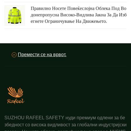
Правилно Носете Повеќеслојна Облека Под Во
Донепропусна Високо-Видлива Јакна За Да Изб
Егнете Ограничување На Движењето.
Премести се на врвот.
SUZHOU RAFEEL SAFETY нуди премиум одлени за бе
збедност со висока видливост за глобални индустријски