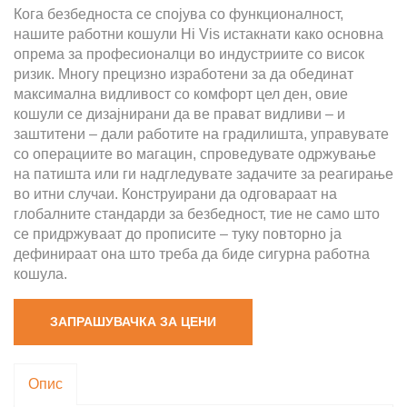
Кога безбедноста се спојува со функционалност,
нашите работни кошули Hi Vis истакнати како основна
опрема за професионалци во индустриите со висок
ризик. Многу прецизно изработени за да обединат
максимална видливост со комфорт цел ден, овие
кошули се дизајнирани да ве прават видливи – и
заштитени – дали работите на градилишта, управувате
со операциите во магацин, спроведувате одржување
на патишта или ги надгледувате задачите за реагирање
во итни случаи. Конструирани да одговараат на
глобалните стандарди за безбедност, тие не само што
се придржуваат до прописите – туку повторно ја
дефинираат она што треба да биде сигурна работна
кошула.
ЗАПРАШУВАЧКА ЗА ЦЕНИ
Опис