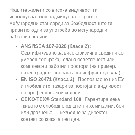
Нашите жилети со висока видливост ги
исполнуваат или надминуваат строгите
меѓународни стандарди за безбедност, што ги
прави погодни за употреба во меѓународни
работни средини:
ANSI/ISEA 107-2020 (Класа 2)
:
Сертификувано за високоризични средини со
умерен сообраќај, слаба осветленост или
комплексни работни простори (на пример,
патен градеж, поправка на инфраструктура).
EN ISO 20471 (Класа 2)
: Препознаено низ ЕУ
и глобалните пазари за постојана видливост
во професионални услови.
OEKO-TEX® Standard 100
: Гарантира дека
ткивото е слободно од штетни хемикалии, бои
или дразнења — безбедно за директен
контакт со кожата цел ден.