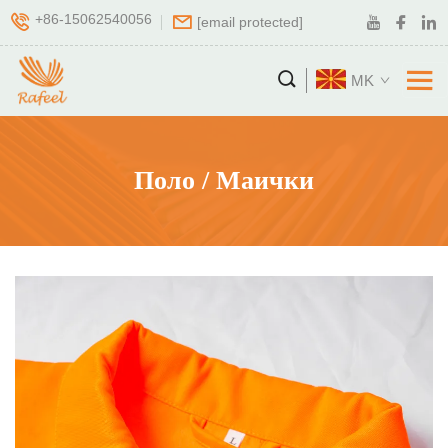
+86-15062540056
[email protected]
MK
Поло / Маички