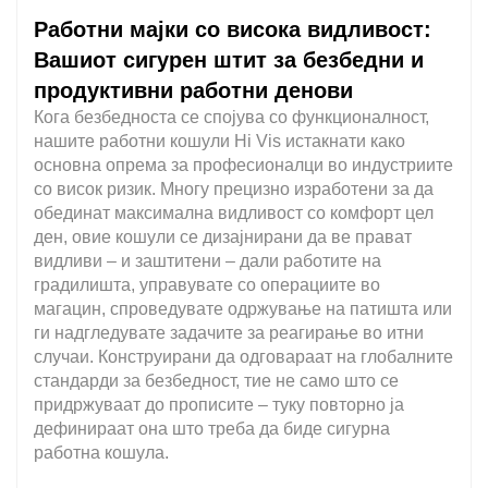
Работни мајки со висока видливост:
Вашиот сигурен штит за безбедни и
продуктивни работни денови
Кога безбедноста се спојува со функционалност,
нашите работни кошули Hi Vis истакнати како
основна опрема за професионалци во индустриите
со висок ризик. Многу прецизно изработени за да
обединат максимална видливост со комфорт цел
ден, овие кошули се дизајнирани да ве прават
видливи – и заштитени – дали работите на
градилишта, управувате со операциите во
магацин, спроведувате одржување на патишта или
ги надгледувате задачите за реагирање во итни
случаи. Конструирани да одговараат на глобалните
стандарди за безбедност, тие не само што се
придржуваат до прописите – туку повторно ја
дефинираат она што треба да биде сигурна
работна кошула.