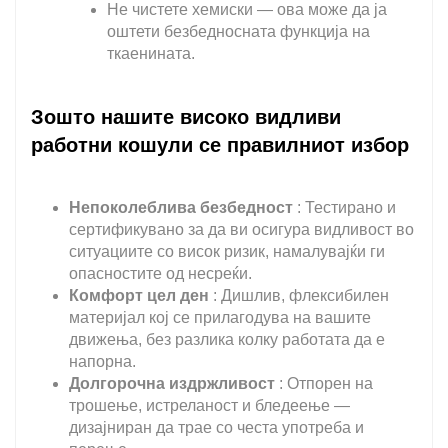
Не чистете хемиски — ова може да ја
оштети безбедносната функција на
ткаенината.
Зошто нашите високо видливи
работни кошули се правилниот избор
Непоколеблива безбедност
: Тестирано и
сертификувано за да ви осигура видливост во
ситуациите со висок ризик, намалувајќи ги
опасностите од несреќи.
Комфорт цел ден
: Дишлив, флексибилен
материјал кој се прилагодува на вашите
движења, без разлика колку работата да е
напорна.
Долгорочна издржливост
: Отпорен на
трошење, истреланост и бледеење —
дизајниран да трае со честа употреба и