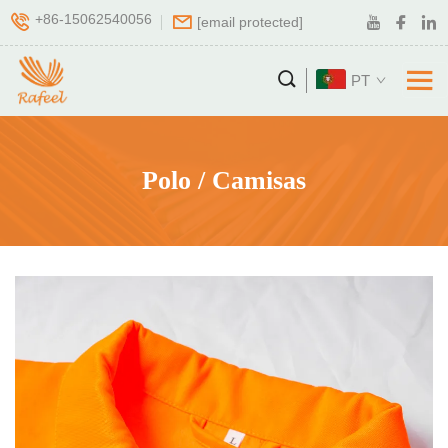
+86-15062540056
[email protected]
PT
Polo / Camisas