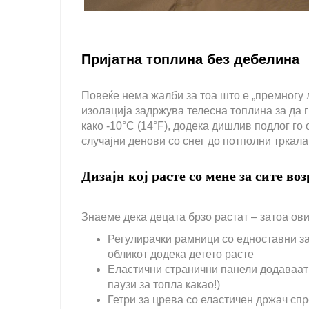
Пријатна топлина без дебелина
Повеќе нема жалби за тоа што е „премногу 
изолација задржува телесна топлина за да 
како -10°C (14°F), додека дишлив подлог го 
случајни денови со снег до потполни тркал
Дизајн кој расте со мене за сите во
Знаеме дека децата брзо растат – затоа ов
Регулирачки рамници со едноставни 
обликот додека детето расте
Еластични странични панели додаваат 
паузи за топла какао!)
Гетри за црева со еластичен држач спр