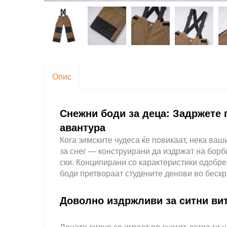
Опис
Снежни боди за деца: Задржете г
авантура
Кога зимските чудеса ќе повикаат, нека ва
за снег — конструирани да издржат на борб
ски. Конципирани со карактеристики одобрен
боди претвораат студените денови во бескр
Доволно издржливи за ситни ви