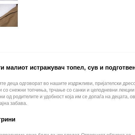
и малиот истражувач топел, сув и подготвен
шите деца одговорат во нашите издржливи, пријателски дрес
и со снежни топчиња, трчање со санки и целодневни лекции
и од родителите и удобност која им се допаѓа на децата, о
ајна забава.
трини