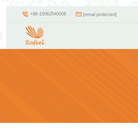
+86-15062540056
[email protected]