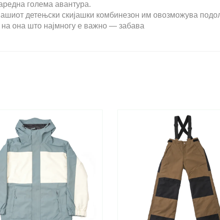
наредна голема авантура.
 Нашиот детењски скијашки комбинезон им овозможува подо
т на она што најмногу е важно — забава