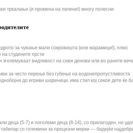
ви тркалање (и промена на пелени!) многу полесни
родителите
бедрото за чување мали сокровишта (или марамици!), плюс
 на студените прсти
ли зголемуваат видливост на сиви денови или во раните веч
иви за често перење без губење на водонепропустливоста
еднобојни до игриви шареници, има стил кој секое дете ќе б
ли деца (5-7) и поголеми деца (8-14), со прилагоден, но уд
 табелар со големини за прецизни мерки — бидејќи најдобр