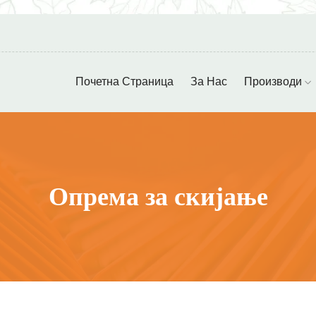
Почетна Страница
За Нас
Производи
Опрема за скијање