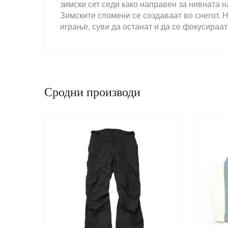
зимски сет седи како направен за нивната 
Зимските спомени се создаваат во снегот.
играње, суви да останат и да се фокусираа
Сродни производи