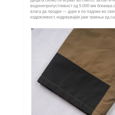
Децата силно се играат во снегот, затоа ги
водонепропустливост од 5.000 мм блокира с
влага да продре — дури и по падови во све
издржливост, издржувајќи јаки триења од са