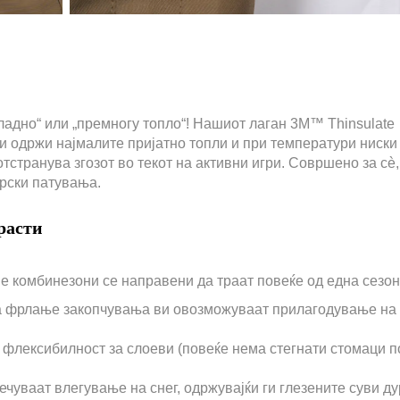
ладно“ или „премногу топло“! Нашиот лаган 3M™ Thinsulate
ги одржи најмалите пријатно топли и при температури ниски
отстранува згозот во текот на активни игри. Совршено за сè,
арски патувања.
зрасти
ие комбинезони се направени да траат повеќе од една сезон
за фрлање закопчувања ви овозможуваат прилагодување на
флексибилност за слоеви (повеќе нема стегнати стомаци п
ечуваат влегување на снег, одржувајќи ги глезените суви ду