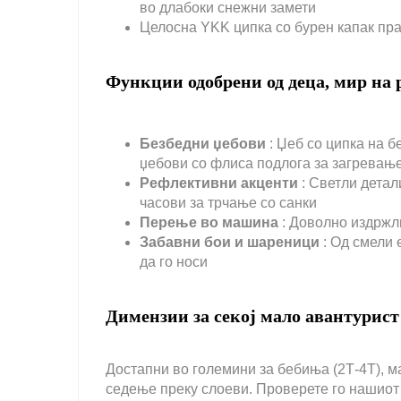
во длабоки снежни замети
Целосна YKK ципка со бурен капак пра
Функции одобрени од деца, мир на 
Безбедни џебови
: Џеб со ципка на 
џебови со флиса подлога за загревање
Рефлективни акценти
: Светли дета
часови за трчање со санки
Перење во машина
: Доволно издржл
Забавни бои и шареници
: Од смели 
да го носи
Димензии за секој мало авантурист
Достапни во големини за бебиња (2Т-4Т), ма
седење преку слоеви. Проверете го нашиот