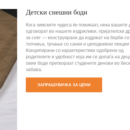
Детски снешни боди
Кога зимските чудеса ќе повикаат, нека вашите 
одговорат во нашите издржливи, пријателски д
за снег — конструирани да издржат на борби с
топчиња, трчање со санки и целодневни лекции 
Конципирани со карактеристики одобрени од
родителите и удобност која им се допаѓа на дец
овие боди претвораат студените денови во бес
забава.
ЗАПРАШУВАЧКА ЗА ЦЕНИ