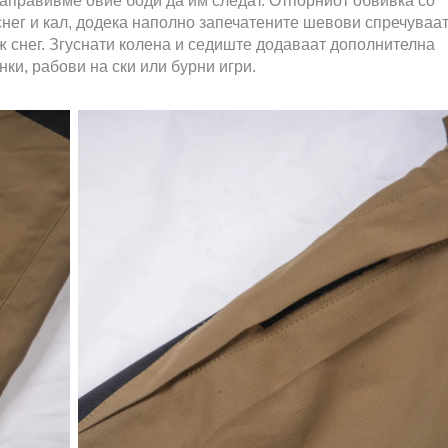
 направивме овие боди да им следат. Отпорниот обвивка со
нег и кал, додека наполно запечатените шевови спречуваа
ж снег. Згуснати колена и седиште додаваат дополнителна
нки, рабови на ски или бурни игри.