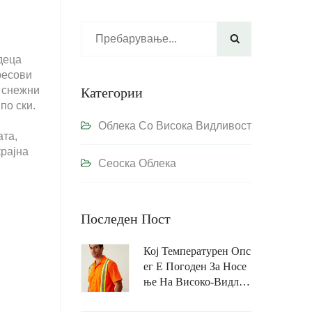

деца
ресови
о снежни
Категории
по ски.
Облека Со Висока Видливост
ата,
крајна
Сеоска Облека
Последен Пост
Кој Температурен Опс
Ег Е Погоден За Носе
Ње На Високо-Видлив
И FR Работни Облек