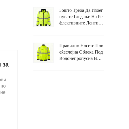
И?
Зошто Треба Да Избег
Нувате Гледање На Ре
Флективните Ленти Н
А Водонепропусен Ви
Соко-Видлив Жакет?
Правилно Носете Пов
Еќеслојна Облека Под
Водонепропусна Висо
 за
Ко-Видлива Јакна За Д
А Избегнете Ограничу
Вање На Движењето.
ови
 по
вие