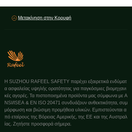
Μετακίνηση στην Κορυφή
Η SUZHOU RAFEEL SAFETY παρέχει εξαιρετικά ενδύματ
α ασφαλείας υψηλής ορατότητας για παγκόσμιες βιομηχανι
κές αγορές. Τα πιστοποιημένα προϊόντα μας σύμφωνα με A
NSI/ISEA & EN ISO 20471 συνδυάζουν ανθεκτικότητα, συμ
μόρφωση και βιώσιμη προμήθεια υλικών. Εμπιστεύονται α
πό εταίρους της Βόρειας Αμερικής, της ΕΕ και της Αυστραλ
ίας. Ζητήστε προσφορά σήμερα.