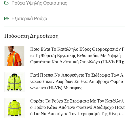
Ρούχα Υψηλής Ορατότητας
Εξωτερικά Ρούχα
Πρόσφατη Δημοσίευση
Ποιο Είναι Το Κατάλληλο Εύρος Θερμοκρασιών Γ
Ια Τη Φόρεση Εργατικής Ενδυμασίας Με Υψηλή
Ορατότητα Και Ανθεκτική Στη Φλόγα (Hi-Vis FR);
Γιατί Πρέπει Να Αποφεύγετε Το Σιδέρωμα Των Α
Νακλαστικών Λωρίδων Σε Ένα Αδιάβροχο Φαρδύ
Φωτεινό (Hi-Vis) Μπουφάν;
Φοράτε Τα Ρούχα Σε Στρώματα Με Τον Κατάλληλ
Ο Τρόπο Κάτω Από Ένα Φωτεινό Αδιάβροχο Παλτ
Ό Για Να Αποφύγετε Τον Περιορισμό Της Κίνηση
Σ.