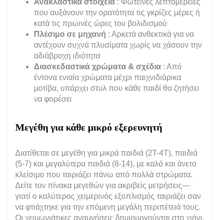
Ανακλαστικά στοιχεία
: Φωτεινές λεπτομέρειες
που αυξάνουν την ορατότητα τις γκρίζες μέρες ή
κατά τις πρωινές ώρες του βολιδισμού
Πλέσιμο σε μηχανή
: Αρκετά ανθεκτικά για να
αντέχουν συχνά πλυσίματα χωρίς να χάσουν την
αδιάβροχη ιδιότητα
Διασκεδαστικά χρώματα & σχέδια
: Από
έντονα ενιαία χρώματα μέχρι παιχνιδιάρικα
μοτίβα, υπάρχει στυλ που κάθε παιδί θα ζητήσει
να φορέσει
Μεγέθη για κάθε μικρό εξερευνητή
Διατίθεται σε μεγέθη για μικρά παιδιά (2T-4T), παιδιά
(5-7) και μεγαλύτερα παιδιά (8-14), με καλό και άνετο
κλείσιμο που ταιριάζει πάνω από πολλά στρώματα.
Δείτε τον πίνακα μεγεθών για ακριβείς μετρήσεις—
γιατί ο καλύτερος χειμερινός εξοπλισμός ταιριάζει σαν
να φτιάχτηκε για την επόμενη μεγάλη περιπέτειά τους.
Οι χειμωνιάτικες αναμνήσεις δημιουργούνται στο χιόνι.