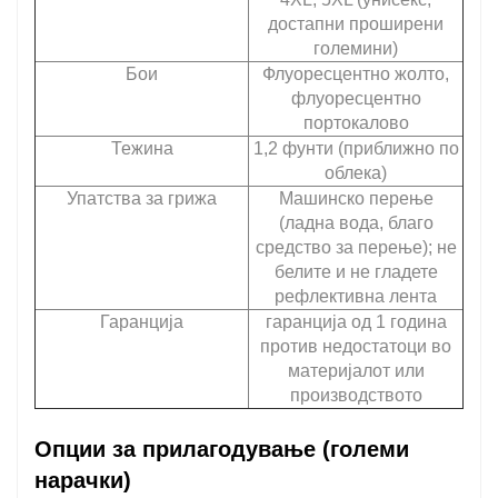
достапни проширени
големини)
Бои
Флуоресцентно жолто,
флуоресцентно
портокалово
Тежина
1,2 фунти (приближно по
облека)
Упатства за грижа
Машинско перење
(ладна вода, благо
средство за перење); не
белите и не гладете
рефлективна лента
Гаранција
гаранција од 1 година
против недостатоци во
материјалот или
производството
Опции за прилагодување (големи
нарачки)