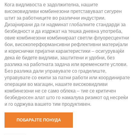
Кога видливоста е задолжителна, нашите
високовидливи комбинезони претставуваат сигурен
штит за работниците во различни индустрии.
Дизајнирани да ги надминат глобалните стандарди за
безбедност и да издржат на тешка дневна употреба,
овие комбинезони комбинираат светли флуоресцентни
бои, високоперформансивни рефлективни материјали
и кориснички пријатни карактеристики – осигурувајќи
дека ќе бидете видливи, заштитени и удобни, без
разлика на работната задача или временските услови.
Без разлика дали управувате со градилиште,
управувате со екипи за патни работи или координирате
операции во магацин, нашите високовидливи
комбинезони не се само облека – тие се критичен
безбедносен алат што го намалува ризикот од несреќи
и го одржува вашето тим продуктивен.
ПОБАРАЈТЕ ПОНУДА