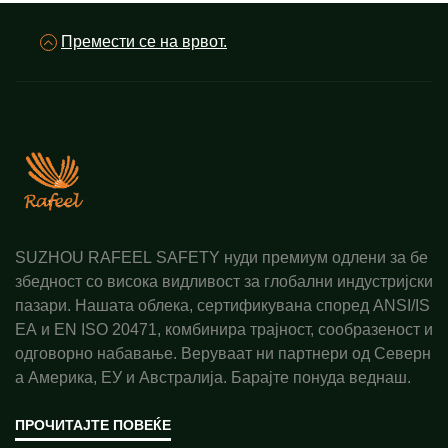
Премести се на врвот.
SUZHOU RAFEEL SAFETY нуди премиум одлени за бе
збедност со висока видливост за глобални индустријски
пазари. Нашата облека, сертификувана според ANSI/IS
EA и EN ISO 20471, комбинира трајност, сообразеност и
одговорно набавање. Веруваат ни партнери од Северн
а Америка, ЕУ и Австралија. Барајте понуда веднаш.
ПРОЧИТАЈТЕ ПОВЕЌЕ