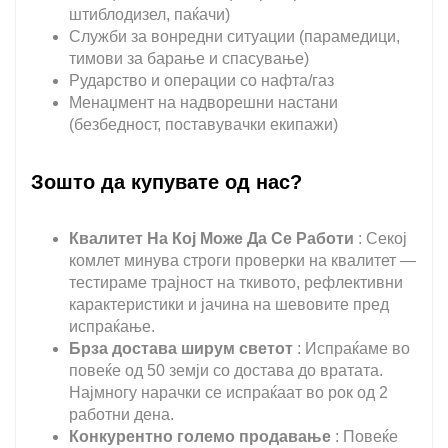
штиблодизел, паќачи)
Служби за вонредни ситуации (парамедици,
тимови за барање и спасување)
Рударство и операции со нафта/газ
Менаџмент на надворешни настани
(безбедност, поставувачки екипажи)
Зошто да купувате од нас?
Квалитет На Кој Може Да Се Работи
: Секој
комлет минува строги проверки на квалитет —
тестираме трајност на ткивото, рефлективни
карактеристики и јачина на шевовите пред
испраќање.
Брза достава ширум светот
: Испраќаме во
повеќе од 50 земји со достава до вратата.
Најмногу нарачки се испраќаат во рок од 2
работни дена.
Конкурентно големо продавање
: Повеќе