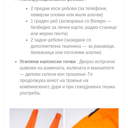
2 предни коси џебови (за телефони,
хемијски оловки или мали алатки)
1 граден џеб (затворање со Велкро —
безбедно за лични карти, радио-станици
или мерни ленти)
2 задни џебови (зазидани со
дополнителна ткаенина — за ракавици,
бележници или поголеми алатки)
Усилени напонски точки
: Двојно испрсени
шавови на рамената, колената и маншетите
— делови склони кон трошење. Го
продолжува векот на траење на
комбинезонот, дури и при секојдневна тешка
употреба.