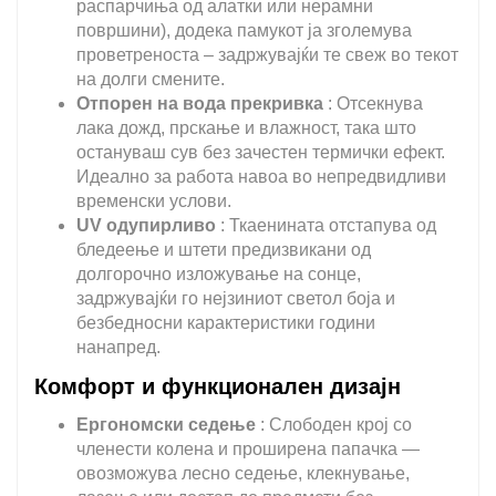
распарчиња од алатки или нерамни
површини), додека памукот ја зголемува
проветреноста – задржувајќи те свеж во текот
на долги смените.
Отпорен на вода прекривка
: Отсекнува
лака дожд, прскање и влажност, така што
остануваш сув без зачестен термички ефект.
Идеално за работа навоа во непредвидливи
временски услови.
UV одупирливо
: Ткаенината отстапува од
бледеење и штети предизвикани од
долгорочно изложување на сонце,
задржувајќи го нејзиниот светол боја и
безбедносни карактеристики години
нанапред.
Комфорт и функционален дизајн
Ергономски седење
: Слободен крој со
членести колена и проширена папачка —
овозможува лесно седење, клекнување,