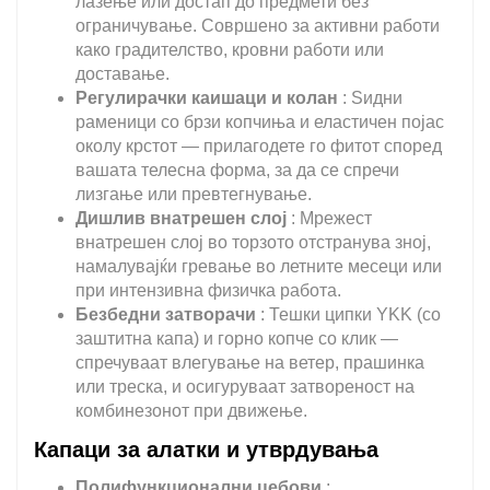
лазење или достап до предмети без
ограничување. Совршено за активни работи
како градителство, кровни работи или
доставање.
Регулирачки каишаци и колан
: Ѕидни
раменици со брзи копчиња и еластичен појас
околу крстот — прилагодете го фитот според
вашата телесна форма, за да се спречи
лизгање или превтегнување.
Дишлив внатрешен слој
: Мрежест
внатрешен слој во торзото отстранува зној,
намалувајќи гревање во летните месеци или
при интензивна физичка работа.
Безбедни затворачи
: Тешки ципки YKK (со
заштитна капа) и горно копче со клик —
спречуваат влегување на ветер, прашинка
или треска, и осигуруваат затвореност на
комбинезонот при движење.
Капаци за алатки и утврдувања
Полифункционални џебови
: