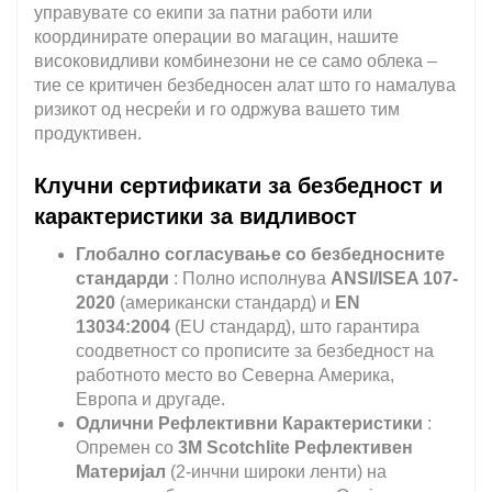
управувате со екипи за патни работи или
координирате операции во магацин, нашите
високовидливи комбинезони не се само облека –
тие се критичен безбедносен алат што го намалува
ризикот од несреќи и го одржува вашето тим
продуктивен.
Клучни сертификати за безбедност и
карактеристики за видливост
Глобално согласување со безбедносните
стандарди
: Полно исполнува
ANSI/ISEA 107-
2020
(американски стандард) и
EN
13034:2004
(EU стандард), што гарантира
соодветност со прописите за безбедност на
работното место во Северна Америка,
Европа и другаде.
Одлични Рефлективни Карактеристики
:
Опремен со
3M Scotchlite Рефлективен
Материјал
(2-инчни широки ленти) на