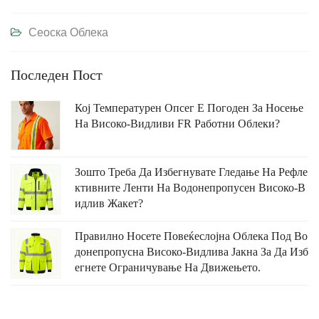
Сеоска Облека
Последен Пост
Кој Температурен Опсег Е Погоден За Носење
На Високо-Видливи FR Работни Облеки?
Зошто Треба Да Избегнувате Гледање На Рефле
Ктивните Ленти На Водонепропусен Високо-В
Идлив Жакет?
Правилно Носете Повеќеслојна Облека Под Во
Донепропусна Високо-Видлива Јакна За Да Изб
Егнете Ограничување На Движењето.