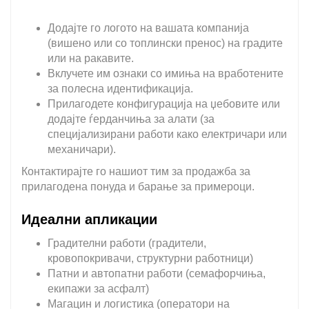
Додајте го логото на вашата компанија
(вишено или со топлински пренос) на градите
или на ракавите.
Вклучете им ознаки со имиња на вработените
за полесна идентификација.
Прилагодете конфигурација на џебовите или
додајте ѓерданчиња за алати (за
специјализирани работи како електричари или
механичари).
Контактирајте го нашиот тим за продажба за
прилагодена понуда и барање за примероци.
Идеални апликации
Градителни работи (градители,
кровопокривачи, структурни работници)
Патни и автопатни работи (семафорчиња,
екипажи за асфалт)
Магацин и логистика (оператори на