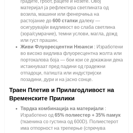
градите, грбот, рацете и нозете. Овој
материјал ја рефлектира светлината од
возила, машини или фенерчиња на
растојание до
600 стапки
далеку —
осигурувајќи видливост во слаба светлина
(зора/сумрачие), темни услови, магла, дожд
или густ прашин.
Живи Флуоресцентни Нюанси
: Изработени
во високо видлива флуоресцентна жолта или
портокалова боја — бои кои се докажани дека
истакнуваат пред падини од градежни
отпадоци, патишта или индустријски
позадини, дури и на јасно сонце.
Траен Плетив и Прилагодливост на
Временските Прилики
Тврдка комбинација на материјали
:
Изработено од
65% полиестер + 35% памук
(ткаенина со густина од 600D). Полиестерот
има отпорност на треперње (спречува