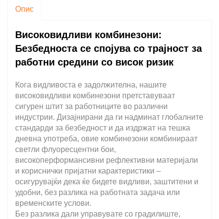
Опис
Високовидливи комбинезони:
Безбедноста се спојува со трајност за
работни средини со висок ризик
Кога видливоста е задолжителна, нашите
високовидливи комбинезони претставуваат
сигурен штит за работниците во различни
индустрии. Дизајнирани да ги надминат глобалните
стандарди за безбедност и да издржат на тешка
дневна употреба, овие комбинезони комбинираат
светли флуоресцентни бои,
високоперформансивни рефлективни материјали
и кориснички пријатни карактеристики –
осигурувајќи дека ќе бидете видливи, заштитени и
удобни, без разлика на работната задача или
временските услови.
Без разлика дали управувате со градилиште,