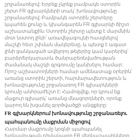
շրջանառելով: Երբեք չկրեք բամբակե ստորին
շերտ FR գլխարկների տակ՝ խոնավությունը
շրջանառելով: Բամբակե ստորին շերտերը
կպահեն քունը և կխանգարեն FR գլխարկի ճիշտ
աշխատանքին: Ստորին շերտը պետք է մարմնին
մոտ նստող լինի՝ առավելագույնի հասցնելով
մաշկի հետ շփման մակերեսը, և պետք է ազատ
լինի ցանկացած ավելորդ թելերից կամ կարերից՝
բարձր/երկարատև ծանրաբեռնվածության
ժամանակ մաշկի գրգռումը կանխելու համար:
Որոշ աշխատողների համար ամենատաք օրերին՝
առանց ստորին շերտի, հարմարավետություն և
խոնավությունը շրջանառող FR գլխարկների
կրումը անհրաժեշտ է: Համոզվեք, որ կրում եք
մաքուր գլխարկ՝ առանց մնացորդների, որոնք
կարող են խցանել գործվածքի անցքերը:
FR գլխարկներում խոնավությունը շրջանառելու
պահպանումը մաքրման միջոցով
Հարմար մաքրումը կօգնի պահպանել
խոնավության դիմակայող FR վերնաշապիկները