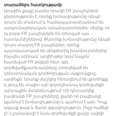
տարածելու հատկությամբ
Առաջին քայլը բարձր որակի FR շապիկների
ընտրությունն է, որոնք խոնավությունը դեպի
դուրս են տանում և համապատասխանում են
արդյունաբերական ստանդարտներին: Հիշեք, որ
ոչ բոլոր FR շապիկներն են օժտված այս
հատկանիշներով: Փնտրեք խոնավությունը դեպի
դուրս տանող FR շապիկներ, որոնք
պատրաստված են սինթետիկ խառնուրդներից՝
ինչպես օրինակ՝ պոլիէսթեր կամ նայլոն՝
խառնված FR թելերի հետ: Այդ
գործվածքատեսակները ստեղծված են
կենտրոնական գործողության սկզբունքով,
այսինքն՝ նրանք մաշկից հեռացնում են քրտինքը
և թույլ են տալիս այն գոլորշիանալ գործվածքի
արտաքին մակերևույթում: Մի դիտարկեք
բամբակե FR շապիկները, քանի որ բամբակը
կլանում է խոնավությունը և պահում է այն: Դուք
կզգաք թաց և ծանր զգացողություն, ինչը հաճելի
չէ: Նշանակալի է նաև գործվածքի քաշը. ավելի