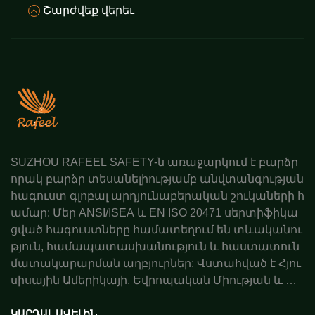
Շարժվեք վերեւ
SUZHOU RAFEEL SAFETY-ն առաջարկում է բարձր
որակ բարձր տեսանելիությամբ անվտանգության
հագուստ գլոբալ արդյունաբերական շուկաների հ
ամար: Մեր ANSI/ISEA և EN ISO 20471 սերտիֆիկա
ցված հագուստները համատեղում են տևականու
թյուն, համապատասխանություն և հաստատուն
մատակարարման աղբյուրներ: Վստահված է Հյու
սիսային Ամերիկայի, Եվրոպական Միության և Ավ
ստրալիայի գործընկերների կողմից: Պատվիրեք ա
ռաջարկ այսօր:
ԿԱՐԴԱԼ ԱՎԵԼԻՆ