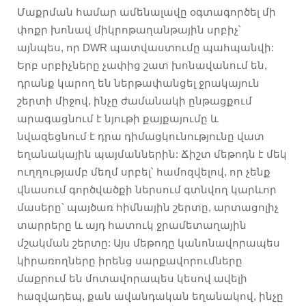
Մաքրման համար ամենալավը օգտագործել մի
փոքր խոնավ միկրոթաղանթային սրբիչ՝
այնպես, որ DWR պատվաստումը պահպանվի:
Երբ սրբիչները չափից շատ խոնավանում են,
դրանք կարող են ներթափանցել ջրակայուն
շերտի միջով, ինչը ժամանակի ընթացքում
արագացնում է նյութի քայքայումը և
նվազեցնում է դրա դիմացկունությունը վատ
եղանակային պայմաններին: Ճիշտ մեթոդն է մեկ
ուղղությամբ մեղմ սրբել՝ համոզվելով, որ չենք
վնասում գործվածքի ներսում գտնվող կարևոր
մասերը՝ պայծառ հիմնային շերտը, արտացոլիչ
տարրերը և այդ հատուկ ջրամետաղային
մշակման շերտը: Այս մեթոդը կանոնավորապես
կիրառողները իրենց սարքավորումները
մաքրում են մոտավորապես կեսով ավելի
հազվադեպ, քան ավանդական եղանակով, ինչը