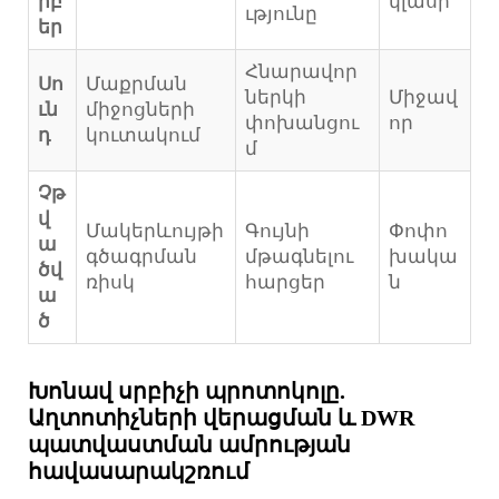
իբ
կլասի
ւթյունը
եր
Հնարավոր
Սո
Մաքրման
ներկի
Միջավ
ւն
միջոցների
փոխանցու
որ
դ
կուտակում
մ
Չթ
վ
Մակերևույթի
Գույնի
Փոփո
ա
գծագրման
մթագնելու
խակա
ծվ
ռիսկ
հարցեր
ն
ա
ծ
Խոնավ սրբիչի պրոտոկոլը.
Աղտոտիչների վերացման և DWR
պատվաստման ամրության
հավասարակշռում