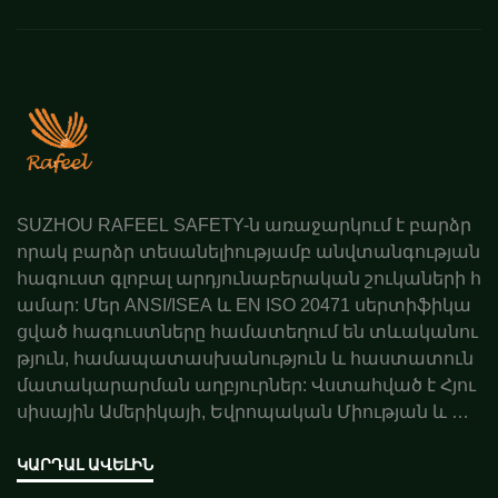
SUZHOU RAFEEL SAFETY-ն առաջարկում է բարձր
որակ բարձր տեսանելիությամբ անվտանգության
հագուստ գլոբալ արդյունաբերական շուկաների հ
ամար: Մեր ANSI/ISEA և EN ISO 20471 սերտիֆիկա
ցված հագուստները համատեղում են տևականու
թյուն, համապատասխանություն և հաստատուն
մատակարարման աղբյուրներ: Վստահված է Հյու
սիսային Ամերիկայի, Եվրոպական Միության և Ավ
ստրալիայի գործընկերների կողմից: Պատվիրեք ա
ռաջարկ այսօր:
ԿԱՐԴԱԼ ԱՎԵԼԻՆ