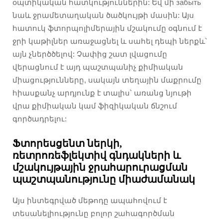
օպտիկական հատկություններին: Եվ մի забыть
նաև ջրամետաղական ծածկույթի մասին: Այս
հատուկ ֆտորպոլիմերային մշակումը օգնում է
ջրի կաթիլներ առաջացնել և սահել դեպի ներքև՝
այն չներծծելով: Չափից շատ լվացումը
վերացնում է այդ պաշտպանիչ քիմիական
միացությունները, սակայն տեղային մաքրումը
հիասքանչ արդյունք է տալիս՝ առանց նյութի
վրա քիմիական կամ ֆիզիկական ճնշում
գործադրելու:
Ֆտորեսցենտ ներկի,
ռետրոռեֆլեկտիվ գնդակների և
մշակույթային ջրահարուրացման
պաշտպանությունը միաժամանակ
Այս ինտեգրված մեթոդը ապահովում է
տեսանելիությունը բոլոր շահագործման