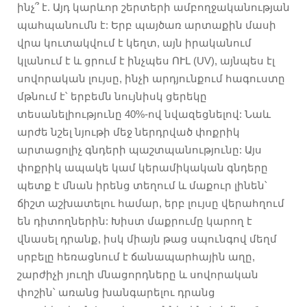
ինչ՞ է. Այդ կարևոր շերտերի ամբողջականության
պահպանումն է: Երբ պայծառ արտաքին մասի
վրա կուտակվում է կեղտ, այն իրականում
կլանում է և ցրում է ինչպես ՈՒԼ (UV), այնպես էլ
սովորական լույսը, ինչի արդյունքում հագուստը
մթնում է՝ երբեմն նույնիսկ ցերեկը
տեսանելիությունը 40%-ով նվազեցնելով: Նաև
արժե նշել նյութի մեջ ներդրված փոքրիկ
արտացոլիչ գնդերի պաշտպանությունը: Այս
փոքրիկ ապակե կամ կերամիկական գնդերը
պետք է մնան իրենց տեղում և մաքուր լինեն՝
ճիշտ աշխատելու համար, երբ լույսը վերահղում
են դիտողներին: Խիստ մաքրումը կարող է
վնասել դրանք, իսկ միայն թաց սպունգով մեղմ
սրբելը հեռացնում է ճանապարհային աղը,
շարժիչի յուղի մնացորդները և սովորական
փոշին՝ առանց խանգարելու դրանց