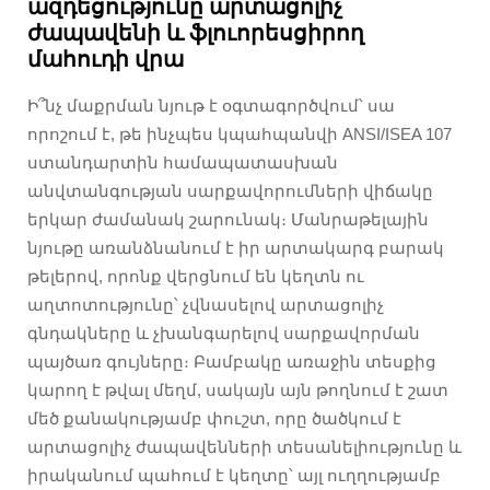
ազդեցությունը արտացոլիչ
ժապավենի և ֆլուորեսցիրող
մահուդի վրա
Ի՞նչ մաքրման նյութ է օգտագործվում՝ սա
որոշում է, թե ինչպես կպահպանվի ANSI/ISEA 107
ստանդարտին համապատասխան
անվտանգության սարքավորումների վիճակը
երկար ժամանակ շարունակ։ Մանրաթելային
նյութը առանձնանում է իր արտակարգ բարակ
թելերով, որոնք վերցնում են կեղտն ու
աղտոտությունը՝ չվնասելով արտացոլիչ
գնդակները և չխանգարելով սարքավորման
պայծառ գույները։ Բամբակը առաջին տեսքից
կարող է թվալ մեղմ, սակայն այն թողնում է շատ
մեծ քանակությամբ փուշտ, որը ծածկում է
արտացոլիչ ժապավենների տեսանելիությունը և
իրականում պահում է կեղտը՝ այլ ուղղությամբ