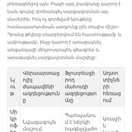
չհեռացնելով այն։ Բացի այդ, բամբակը կարող է
նաև գույնը փոխանցել սարքավորման այլ
մասերին։ Իսկ ոչ գործված նյութերը
համապատասխան արդյունք չեն տալիս միշտ։
Դրանց թելերը տարբերվում են հաստությամբ և
ամրությամբ, ինչը կարող է առաջացնել
անցանկալի միկրոսկոպիկ գծագրեր և
արագացնել սարքավորման մաշվելը։
Վերաարտաց
Ֆլուորեսցի
Աղտո
Նյ
ոլիչ
րող
տիչնե
ու
ժապավենի
մահուդի
րի
թ
ազդեցություն
ազդեցությո
հեռաց
ը
ւնը
ում
Մի
Պահպանու
կր
Առաջի
Նվազագույն
մ է ներկի
ոֆ
ն
մաշում
հագեցվածո