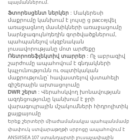
պայմաններում.
Ֆտորեսցենտ ներկեր
: Մակերեսի
մաքրումը կանխում է լույսը ց рассеյվել
առաջացնող մասնիկների առաջացումը
նարնջագույն/դեղին գործվածքներում,
պահպանելով սկզբնական
լուսավորությանը մոտ արժեքը
Ռետրոռեֆլեկտիվ տարրեր
: Ոչ աբրազիվ
շարժումը ապահովում է գնդակների
կպչունությունն ու օպտիկական
մաքրությունը՝ հավաստելով վստահելի
գիշերային արտացոլումը
DWR շերտ
: Վերահսկվող խոնավության
ազդեցությունը կանխում է ջրի
վարագույրային մշակումների հիդրոլիտիկ
քայքայումը
Երեք շերտերի միաժամանակյա պահպանմամբ
փափուկ ստվարաթղթի սրբոցը ապահովում է
ANSI/ISEA 107 ստանդարտի լուսաչափային