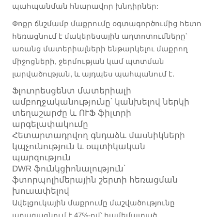
պահպանման հնարավոր խնդիրներ:
Փոքր ճնշմամբ մաքրումը օգտագործումից հետո
հեռացնում է մակերեսային աղտոտումները՝
առանց մատերիալների ենթարկելու մաքրող
միջոցների, ջերմության կամ պտտման
լարվածության, և այդպես պահպանում է.
Ֆլուորեսցենտ մատերիալի
ամբողջականությունը՝ կանխելով ներկի
տեղաշարժը և ՈՒՖ ֆիլտրի
արգելափակումը
Հետարտադրվող գնդաձև մասնիկների
կպչունություն և օպտիկական
պարզություն
DWR ֆունկցիոնալություն՝
ֆտորպոլիմերային շերտի հեռացման
խուսափելով
Ավելցուկային մաքրումը մաշվածությունը
արագացնում է 47%-ով՝ համեմատած