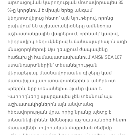
արտացոլման կարողության մոտավորապես 35
%-ը կորցնում է միայն երեք անգամ
կեղտոտվելուց հետո՝ այն նյութերով, որոնց
բախվում են աշխատակիցները ամենօրյա
աշխատանքային վայրերում, օրինակ՝ կավով,
հիդրավլիկ հեղուկներով և ճանապարհային աղի
մնացորդներով: Այս դեպքում ժապավենը
հաճախ չի համապատասխանում ANSI/ISEA 107
ստանդարտներին՝ տեսանելիության
վերաբերյալ, մասնավորապես գիշերը կամ
մառախլապատ առավոտներին և անձրևոտ
օրերին, երբ տեսանելիությունը վատ է:
Վարորդները պարզապես չեն տեսնում այս
աշխատակիցներին այն անվտանգ
հեռավորության վրա, որից նրանք պետք է
տեսանելի լինեն: Ամենօրյա աշխատանքից հետո
ժապավենի սովորական մաքրման ռեժիմը