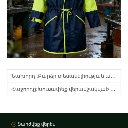
Նախորդ :
Բարձր տեսանելիության անձրևի հագուստից ջուրը թափեք ներքաշվելուց առաջ, երբ ներխուժում եք ներքին տարածքներ:
Հաջորդը:
Խուսափեք վերամշակված պոլիէսթերից պատրաստված աշխատանքային հագուստը բարձր ջերմաստիճանում ճեղքելուց։
Շարժվեք վերեւ