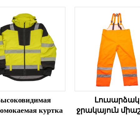
ысоковидимая
Լուսարձակ
омокаемая куртка
ջրակայուն միա