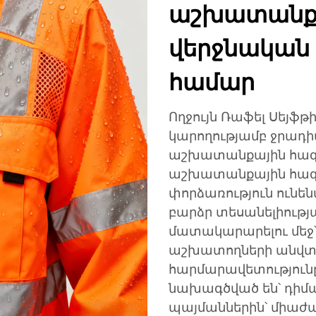
աշխատանքա
վերջնական
համար
Ողջույն Ռաֆել Սեյֆթ
կարողությամբ ջրադի
աշխատանքային հագո
աշխատանքային հա
փորձառություն ունե
բարձր տեսանելիութ
մատակարարելու մեջ՝
աշխատողների անվտա
հարմարավետություն
նախագծված են՝ դիմ
պայմաններին՝ միաժ