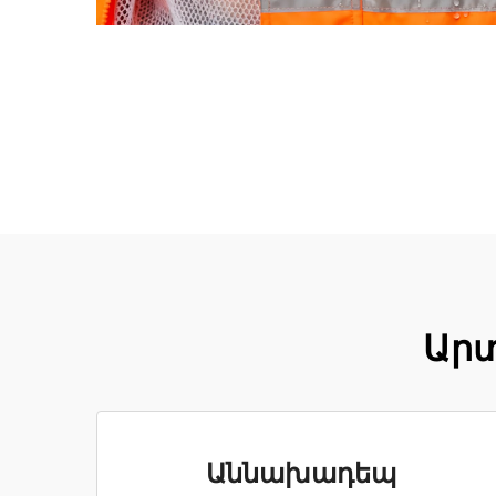
Արտ
Աննախադեպ