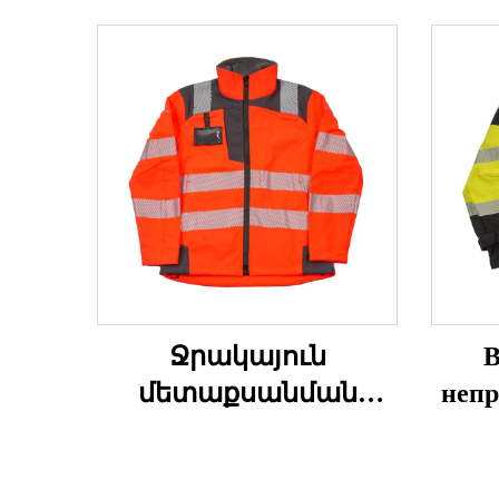
Ջրակայուն
В
մետաքսանման
непр
վերարկու