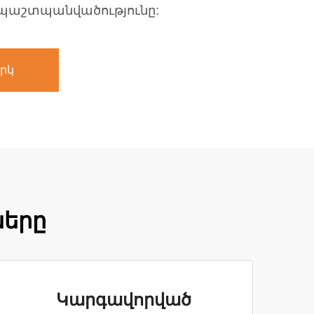
ւ պաշտպանվածությունը:
րկ
ները
Կարգավորված