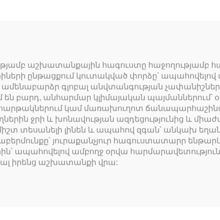
իությամբ աշխատանքային հագուստը հաջողությամբ
րիների ընթացքում կուտակված փորձը՝ ապահովելո
ամենաբարձր գլոբալ անվտանգության չափանիշնե
 են բարդ, անհարմար կլիմայական պայմաններում՝
հարթակներում կամ մառախուղոտ ճանապարհաշինար
երին ջրի և խոնավության ազդեցությունից և մի
 միշտ տեսանելի լինեն և ապահով զգան՝ անկախ եղան
բերմունքը՝ յուրաքանչյուր հագուստատարր ենթարկ
ն՝ ապահովելով ամբողջ օրվա հարմարավետություն և
նալ իրենց աշխատանքի վրա: