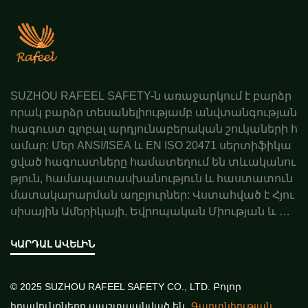
SUZHOU RAFEEL SAFETY-ն առաջարկում է բարձր
որակ բարձր տեսանելիությամբ անվտանգության
հագուստ գլոբալ արդյունաբերական շուկաների հ
ամար: Մեր ANSI/ISEA և EN ISO 20471 սերտիֆիկա
ցված հագուստները համատեղում են տևականու
թյուն, համապատասխանություն և հաստատուն
մատակարարման աղբյուրներ: Վստահված է Հյու
սիսային Ամերիկայի, Եվրոպական Միության և Ավ
ստրալիայի գործընկերների կողմից: Պատվիրեք ա
ռաջարկ այսօր:
ԿԱՐԴԱԼ ԱՎԵԼԻՆ
© 2025 SUZHOU RAFEEL SAFETY CO., LTD. Բոլոր
իրավունքները պաշտպանված են
Գաղտնիության