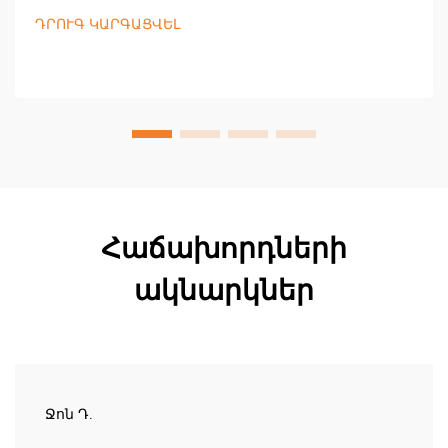
անջրանցիկությունը, գործվածքի մաշվածությունը
ԴՐՈՒԳ ԿԱՐԳԱՑՎԵԼ
և DWR աշխատանքային բնութագրերը ստուգելու
համար: Մնացե՛ք չոր՝ այս պահին ստուգեք ձեր
սարքավորումները:
Հաճախորդների
ակնարկներ
Ջոն Դ.