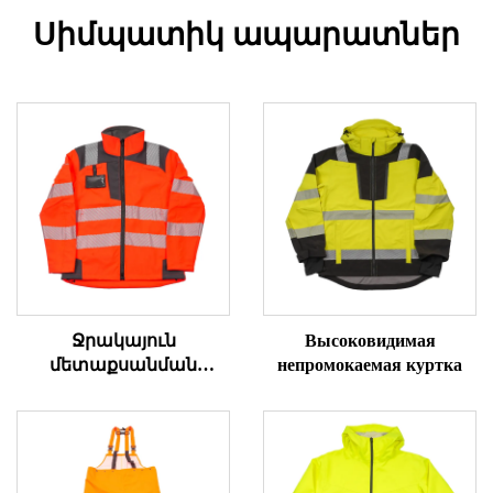
Սիմպատիկ ապարատներ
Ջրակայուն
Высоковидимая
մետաքսանման
непромокаемая куртка
վերարկու