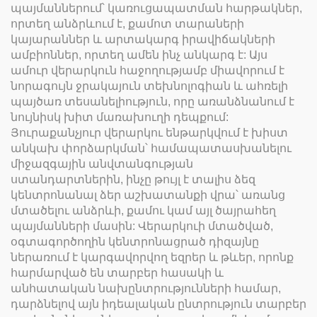
պայմաններում՝ կառուցապատման հարթակներ,
որտեղ անձրևում է, քամոտ տարաների
կայարաններ և արտակարգ իրավիճակների
ամբիոններ, որտեղ ամեն ինչ անկարգ է: Այս
ամուր վերարկուն հաջողությամբ միավորում է
նորագույն ջրակայուն տեխնոլոգիան և ահռելի
պայծառ տեսանելիություն, որը առանձնանում է
նույնիսկ խիտ մառախուղի դեպքում:
Յուրաքանչյուր վերարկու ենթարկվում է խիստ
անկախ փորձարկման՝ համապատասխանելու
միջազգային անվտանգության
ստանդարտներին, ինչը թույլ է տալիս ձեզ
կենտրոնանալ ձեր աշխատանքի վրա՝ առանց
մտածելու անձրևի, քամու կամ այլ ծայրահեղ
պայմանների մասին: Վերարկուի մտածված,
օգտագործողին կենտրոնացրած դիզայնը
ներառում է կարգավորվող եզրեր և թևեր, որոնք
հարմարված են տարբեր հասակի և
անհատական նախընտրությունների համար,
դարձնելով այն իդեալական ընտրություն տարբեր