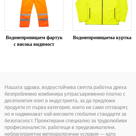
Водонепроницаем фартук
Водонепроницаема куртка
с висока видимост
Нашата здрава, водоустойчива светла работна дреха
безпроблемно комбинира ултрасъвременно платно с
десетилетия опит в индустрията, за да предложи
продукти от първа категория, които не само отговарят,
но и надминават най-високите глобални стандарти за
безопасност. Проектирани специално за трудолюбиви
професионалисти, работещи в предизвикателни,
неблагоприятни метеорологични условия — като