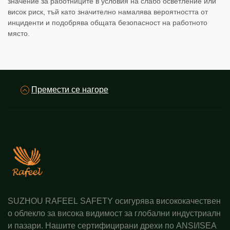
значение за работниците в условия на слабо осветление или
висок риск, тъй като значително намалява вероятността от
инциденти и подобрява общата безопасност на работното
място.
Премести се нагоре
SUZHOU RAFEEL SAFETY осигурява висококачествен
о облекло за висока видимост за глобални индустриалн
и пазари. Нашите сертифицирани дрехи по ANSI/ISEA