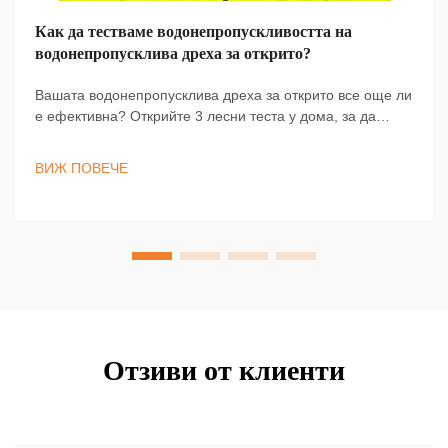
Как да тестваме водонепропускливостта на
водонепропусклива дреха за открито?
Вашата водонепропусклива дреха за открито все още ли
е ефективна? Открийте 3 лесни теста у дома, за да
проверите за течове, износване на плат и
ефективността на DWR покритието. Останете сухи –
ВИЖ ПОВЕЧЕ
проверете екипировката си още сега.
Отзиви от клиенти