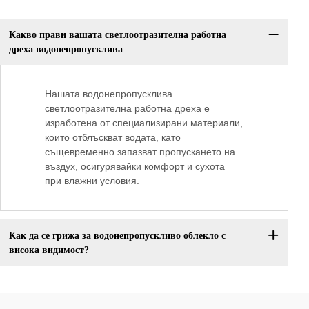
Какво прави вашата светлоотразителна работна
дреха водонепропусклива
Нашата водонепропусклива
светлоотразителна работна дреха е
изработена от специализирани материали,
които отблъскват водата, като
същевременно запазват пропускането на
въздух, осигурявайки комфорт и сухота
при влажни условия.
Как да се грижа за водонепропускливо облекло с
висока видимост?