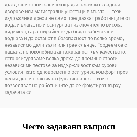
дъждовни строителни площадки, влажни складови
дворове или магистрални участъци в мъгла — тези
издръжливи дрехи не само предпазват работниците от
вода и влага, но и осигуряват изключително висока
видимост, гарантирайки те да бъдат забелязани
веднага и да останат в безопасност по всяко време,
независимо дали вали или грее слънце. Гордеем се с
нашата непоколебима ангажираност към качеството,
като осигуряваме всяка дреха да премине строги
независими тестове за издържливост към сурови
условия, като едновременно осигурява комфорт през
целия ден и практична функционалност, които
позволяват на работниците да се фокусират върху
задачата си.
Често задавани въпроси