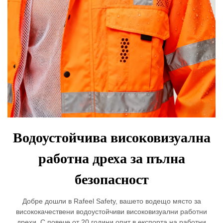
Водоустойчива високовизуална
работна дреха за пълна
безопасност
Добре дошли в Rafeel Safety, вашето водещо място за
висококачествени водоустойчиви високовизуални работни
дрехи. С повече от 20 години опит в експорта на работни