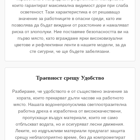
които гарантират максимална видимост дори при слаба
осветеност. Тази характеристика е от решаващо
значение за работниците в опасни среди, като им
позволява да бъдат виждани от разстояние и намаляват
риска от злополуки. Ние поставяме безопасността ви на
първо място, като вграждаме ярки високовизуални
цветове и рефлективни ленти в нашите модели, за да
сте сигурни, че ще бъдете забелязани.
Траевност срещу Удобство
Разбираме, че удобството е от съществено значение за
хората, които прекарват дълги часове на работното
място. Нашата водонепропусклива светлоотразителна
работна дреха е изработена от висококачествени,
пропускащи въздух материали, които не само
отблъскват водата, но и осигуряват лесни движения.
Леките, но издръжливи материали предлагат защита
срещу неблагоприятно време, без да компрометират