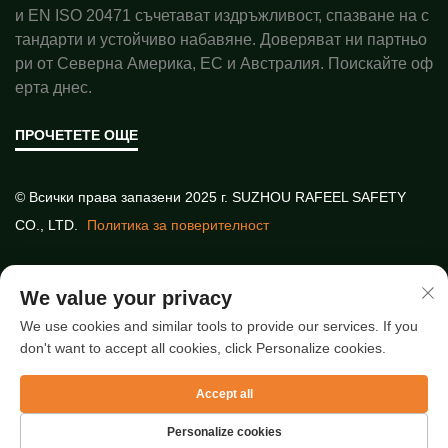
и EN ISO 20471 съчетават издръжливост, спазване на с
тандарти и устойчиво набавяне. Доверяват ни партньо
ри от Северна Америка, ЕС и Австралия. Поискайте оф
ерта днес.
ПРОЧЕТЕТЕ ОЩЕ
© Всички права запазени 2025 г. SUZHOU RAFEEL SAFETY
CO., LTD.
Политика за поверителност
Бързи връзки
We value your privacy
We use cookies and similar tools to provide our services. If you
don't want to accept all cookies, click Personalize cookies.
Най-нови статии
Accept all
Personalize cookies