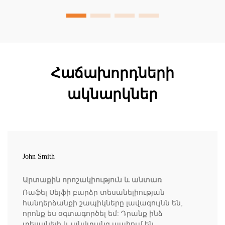
համապատասխանություն։ Իմացեք ավելին հիմա։
Հաճախորդների
ակնարկներ
John Smith
Արտաքին որոշակիություն և անտառ
Ռաֆել Սեյֆի բարձր տեսանելիության
հանդերձանքի շապիկները լավագույնն են,
որոնք ես օգտագործել եմ: Դրանք ինձ
տեսանելի և անվտանգ պահում են