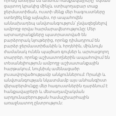
որոնց առօրյա են առնում հանքավայրերը՝ սկսած
ցայտող կրակից մինչև ստիպողաբար տաք
ջերմաստիճան, ուստի մենք մեր հագուստները
ստեղծել ենք այնպես, որ ապահովեն
աննախադեպ անվտանգություն՝ չնվազեցնելով
ամբողջ օրվա հարմարավետությունը: Մեր
արտադրանքները պատրաստված են
բարձրորակ նյութերից, որոնք դիմադրում են
բարձր ջերմաստիճանին և հրդեհին, միևնույն
ժամանակ ունեն պայծառ գույներ և արտացոլող
տարրեր, որոնք աշխատողներին ապահովում են
տեսանելիություն ամբողջ աշխատանքային
հարթակում, նույնիսկ ամենացածր
լուսավորվածությամբ անկյուններում: Որակի և
անվտանգության նկատմամբ այս անհանգիստ
վերաբերմունքը մեր հագուստներին դարձնում է
հանքավայրերի և մետաղամշակման
արդյունաբերության համաշխարհային
առաջնատող ընտրություն: