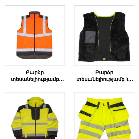
Բարձր
Բարձր
տեսանելիությամբ
տեսանելիությամբ 3-1
շրջվող
վերարկու
մարմնապարագոտի