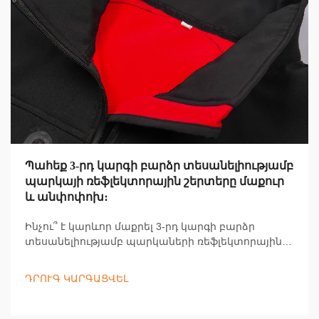
Պահեք 3-րդ կարգի բարձր տեսանելիությամբ
պարկայի ռեֆլեկտորային շերտերը մաքուր
և անփոփոխ։
Ինչու՞ է կարևոր մաքրել 3-րդ կարգի բարձր
տեսանելիությամբ պարկաների ռեֆլեկտորային
շերտերը՝ աշխատողների անվտանգության և
համապատասխանության տեսանկյունից։
ԴՐՈՒԳ ԿԱՐԳԱՑՎԵԼ
Բացահայտեք պահպանման հանգամանքներ,
որոնք ապահովում են 1,280 ոտնաչափից ավելի
տեսանելիություն և OSHA-ի հետ