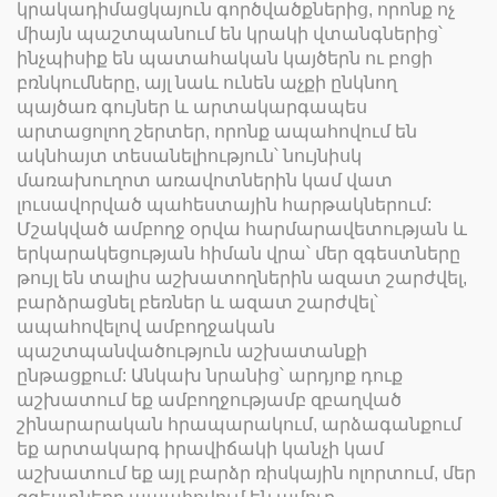
կրակադիմացկայուն գործվածքներից, որոնք ոչ
միայն պաշտպանում են կրակի վտանգներից՝
ինչպիսիք են պատահական կայծերն ու բոցի
բռնկումները, այլ նաև ունեն աչքի ընկնող
պայծառ գույներ և արտակարգապես
արտացոլող շերտեր, որոնք ապահովում են
ակնհայտ տեսանելիություն՝ նույնիսկ
մառախուղոտ առավոտներին կամ վատ
լուսավորված պահեստային հարթակներում:
Մշակված ամբողջ օրվա հարմարավետության և
երկարակեցության հիման վրա՝ մեր զգեստները
թույլ են տալիս աշխատողներին ազատ շարժվել,
բարձրացնել բեռներ և ազատ շարժվել՝
ապահովելով ամբողջական
պաշտպանվածություն աշխատանքի
ընթացքում: Անկախ նրանից՝ արդյոք դուք
աշխատում եք ամբողջությամբ զբաղված
շինարարական հրապարակում, արձագանքում
եք արտակարգ իրավիճակի կանչի կամ
աշխատում եք այլ բարձր ռիսկային ոլորտում, մեր