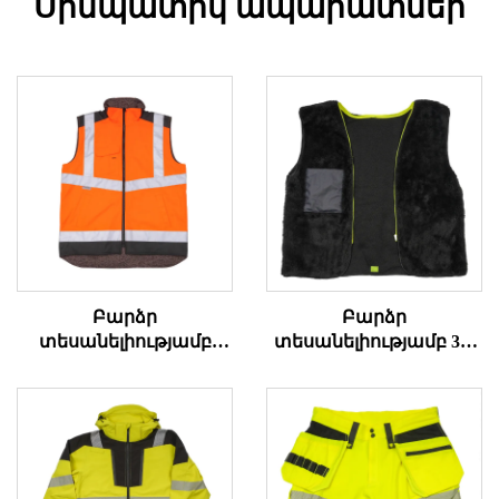
Սիմպատիկ ապարատներ
Բարձր
Բարձր
տեսանելիությամբ
տեսանելիությամբ 3-1
շրջվող
վերարկու
մարմնապարագոտի