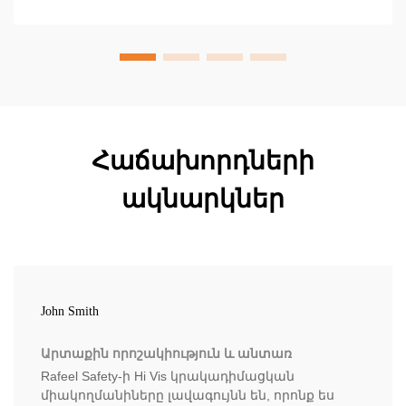
որոնք ապահովում են 1,280 ոտնաչափից ավելի
տեսանելիություն և OSHA-ի հետ
համապատասխանություն։ Իմացեք ավելին հիմա։
Հաճախորդների
ակնարկներ
John Smith
Արտաքին որոշակիություն և անտառ
Rafeel Safety-ի Hi Vis կրակադիմացկան
միակողմանիները լավագույնն են, որոնք ես