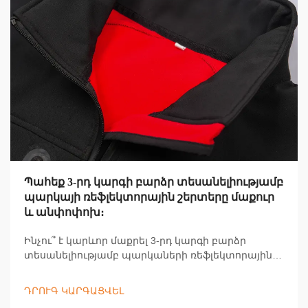
Պահեք 3-րդ կարգի բարձր տեսանելիությամբ
պարկայի ռեֆլեկտորային շերտերը մաքուր
և անփոփոխ։
Ինչու՞ է կարևոր մաքրել 3-րդ կարգի բարձր
տեսանելիությամբ պարկաների ռեֆլեկտորային
շերտերը՝ աշխատողների անվտանգության և
համապատասխանության տեսանկյունից։
ԴՐՈՒԳ ԿԱՐԳԱՑՎԵԼ
Բացահայտեք պահպանման հանգամանքներ,