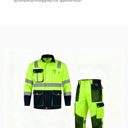
կրակադիմացկայուն զգեստներ