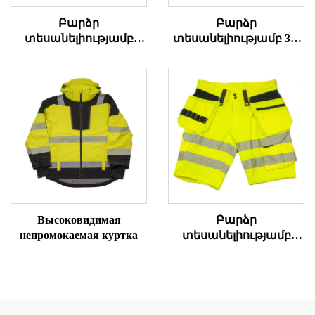
Բարձր
Բարձր
տեսանելիությամբ
տեսանելիությամբ 3-1
շրջվող
վերարկու
մարմնապարագոտի
Высоковидимая
Բարձր
непромокаемая куртка
տեսանելիությամբ
դագանակի
աշխատանքային
կարճ տաբատներ