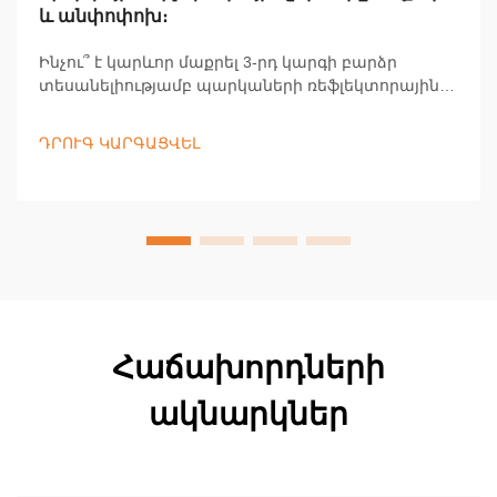
և անփոփոխ։
Ինչու՞ է կարևոր մաքրել 3-րդ կարգի բարձր
տեսանելիությամբ պարկաների ռեֆլեկտորային
շերտերը՝ աշխատողների անվտանգության և
համապատասխանության տեսանկյունից։
ԴՐՈՒԳ ԿԱՐԳԱՑՎԵԼ
Բացահայտեք պահպանման հանգամանքներ,
որոնք ապահովում են 1,280 ոտնաչափից ավելի
տեսանելիություն և OSHA-ի հետ
համապատասխանություն։ Իմացեք ավելին հիմա։
Հաճախորդների
ակնարկներ