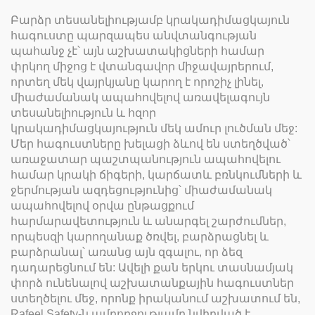
Բարձր տեսանելիությամբ կրակադիմացկայուն
հագուստը պարզապես անվտանգության
պահանջ չէ՝ այն աշխատակիցների համար
փրկող միջոց է վտանգավոր միջավայրերում,
որտեղ մեկ վայրկյանը կարող է որոշիչ լինել,
միաժամանակ ապահովելով առավելագույն
տեսանելիություն և հզոր
կրակադիմացկայություն մեկ ամուր լուծման մեջ:
Մեր հագուստները խելացի ձևով են ստեղծված՝
առաջատար պաշտպանություն ապահովելու
համար կրակի ճիգերի, կարճատև բռնկումների և
ջերմության ազդեցությունից՝ միաժամանակ
ապահովելով օրվա ընթացքում
հարմարավետություն և անարգել շարժումներ,
որպեսզի կարողանաք ծռվել, բարձրացնել և
բարձրանալ՝ առանց այն զգալու, որ ձեզ
դադարեցնում են: Ավելի քան երկու տասնամյակ
փորձ ունենալով աշխատանքային հագուստներ
ստեղծելու մեջ, որոնք իրականում աշխատում են,
Rafeel Safety-ն ամբողջությամբ նվիրված է