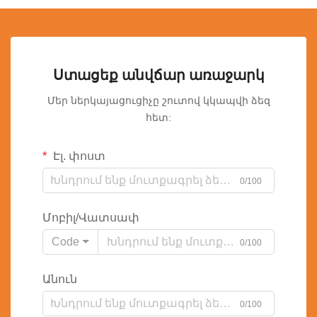
Ստացեք անվճար առաջարկ
Մեր ներկայացուցիչը շուտով կկապվի ձեզ
հետ:
Էլ. փոստ
0/100
Մոբիլ/Վատսափ
Code
0/100
Անուն
0/100