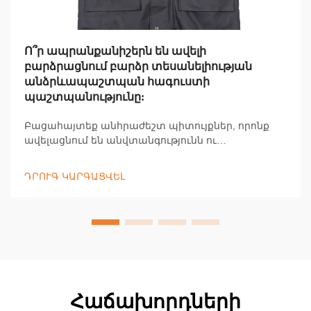
Ո՞ր ապրանքանիշերն են ավելի
բարձրացնում բարձր տեսանելիության
անձրևապաշտպան հագուստի
պաշտպանությունը:
Բացահայտեք անհրաժեշտ պիտույքներ, որոնք
ավելացնում են անվտանգությունն ու
հարմարավետությունը խոնավ, թույլ լուսավորված
պայմաններում։ Ավելացրեք տեսանելիությունն ու
ԴՐՈՒԳ ԿԱՐԳԱՑՎԵԼ
պաշտպանվածությունը՝ օգտագործելով
արտացոլող գլխարկներ, ձեռնոցներ և
կոճղամաններ։ Իմանալ ավելին:
Հաճախորդների