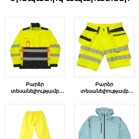
Բարձր
Բարձր
տեսանելիությամբ
տեսանելիությամբ
աշխատանքային
դագանակի
վերարկու
աշխատանքային
կարճ տաբատներ