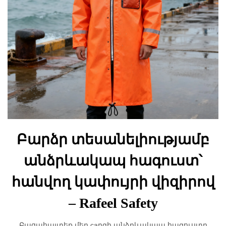
Բարձր տեսանելիությամբ
անձրևակապ հագուստ՝
հանվող կափույրի վիզիրով
– Rafeel Safety
Բացահայտեք մեր caրգի անձրևակապ հագուստը