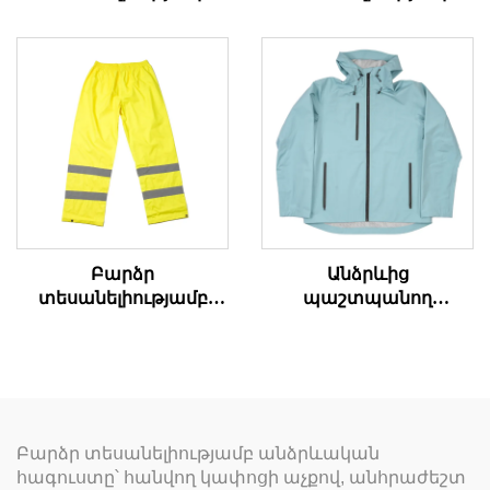
աշխատանքային
դագանակի
վերարկու
աշխատանքային
կարճ տաբատներ
Բարձր
Անձրևից
տեսանելիությամբ
պաշտպանող
անձրևի տաբատներ
վերարկու
Բարձր տեսանելիությամբ անձրևական
հագուստը՝ հանվող կափոցի աչքով, անհրաժեշտ