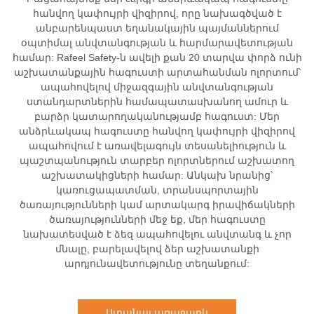
հանվող կափույրի վիզիրով, որը նախագծված է
անբարենպաստ եղանակային պայմաններում
օպտիմալ անվտանգության և հարմարավետության
համար: Rafeel Safety-ն ավելի քան 20 տարվա փորձ ունի
աշխատանքային հագուստի արտահանման ոլորտում՝
ապահովելով միջազգային անվտանգության
ստանդարտներին համապատասխանող ամուր և
բարձր կատարողականությամբ հագուստ: Մեր
անձրևակապ հագուստը հանվող կափույրի վիզիրով
ապահովում է առավելագույն տեսանելիություն և
պաշտպանություն տարբեր ոլորտներում աշխատող
աշխատակիցների համար: Անկախ նրանից՝
կառուցապատման, տրանսպորտային
ծառայությունների կամ արտակարգ իրավիճակների
ծառայությունների մեջ եք, մեր հագուստը
նախատեսված է ձեզ ապահովելու անվտանգ և չոր
մնալը, բարելավելով ձեր աշխատանքի
արդյունավետությունը տեղանքում:
Ստանալ առաջարկ