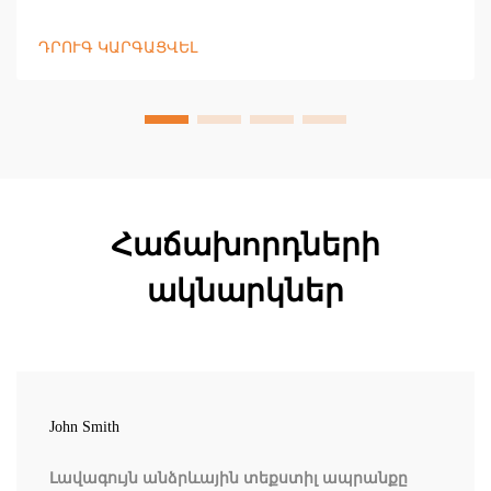
հարմարավետությունը խոնավ, թույլ լուսավորված
պայմաններում։ Ավելացրեք տեսանելիությունն ու
ԴՐՈՒԳ ԿԱՐԳԱՑՎԵԼ
պաշտպանվածությունը՝ օգտագործելով
արտացոլող գլխարկներ, ձեռնոցներ և
կոճղամաններ։ Իմանալ ավելին:
Հաճախորդների
ակնարկներ
John Smith
Լավագույն անձրևային տեքստիլ ապրանքը