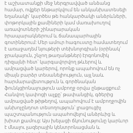
է աշխատանքի մեջ ներգրավված անձանց
համար, ովքեր ենթարկվում են անկանխատեսելի
եղանակի՝ կարծես թե հանկարծակի անձրևների,
փոթորկային քամիների կամ մառախուղով
առավոտների շինարարական
հրապարակներում և ճանապարհային
գոտիներում: Մեր ամուր հագուստը համատեղում
է առաջադեմ նյութերի տեխնոլոգիան (օրինակ՝
ջրակայուն, շնչող թաղանթներ) էրգոնոմիկ
դիզայնի հետ՝ կարգավորվող թևերով և
ամրացված կարերով, որոնք ապահովում են ոչ
միայն բարձր տեսանելիություն, այլ նաև
հարմարավետություն և գործնական
ֆունկցիոնալություն ամբողջ օրվա ընթացքում:
Հանվող կափոցի աչքը՝ թափանցիկ, գծերից
ամրացված թիթեղով, ապահովում է ամբողջովին
անխոչընդոտ տեսողություն՝ լրացուցիչ
պաշտպանություն ապահովելով անձրևից և
խիստ քամուց: Այս խելացի ճկունությունը կարևոր
է մնալու լազերային կենտրոնացման և