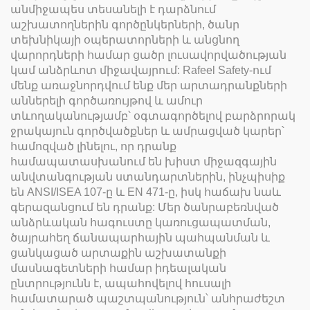
անմիջապես տեսանելի է դարձնում
աշխատողներին գործընկերների, ծանր
տեխնիկայի օպերատորների և անցնող
վարորդների համար ցածր լուսավորվածության
կամ անձրևոտ միջավայրում: Rafeel Safety-ում
մենք առաջնորդվում ենք մեր արտադրանքների
աններելի գործառույթով և ամուր
տևողականությամբ՝ օգտագործելով բարձրորակ
ջրակայուն գործվածքներ և ամրացված կարեր՝
համոզված լինելու, որ դրանք
համապատասխանում են խիստ միջազգային
անվտանգության ստանդարտներին, ինչպիսիք
են ANSI/ISEA 107-ը և EN 471-ը, իսկ հաճախ նաև
գերազանցում են դրանք: Մեր ծանրաբեռնված
անձրևական հագուստը կառուցապատման,
ծայրահեղ ճանապարհային պահպանման և
ցանկացած արտաքին աշխատանքի
մասնագետների համար իդեալական
ընտրությունն է, ապահովելով հուսալի
համատարած պաշտպանություն՝ անհրաժեշտ