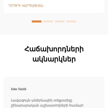
պայմաններում։ Ավելացրեք տեսանելիությունն ու
ԴՐՈՒԳ ԿԱՐԳԱՑՎԵԼ
պաշտպանվածությունը՝ օգտագործելով
արտացոլող գլխարկներ, ձեռնոցներ և
կոճղամաններ։ Իմանալ ավելին:
Հաճախորդների
ակնարկներ
John Smith
Լավագույն անձրևային տեքստիլը
շինարարական աշխատողների համար!