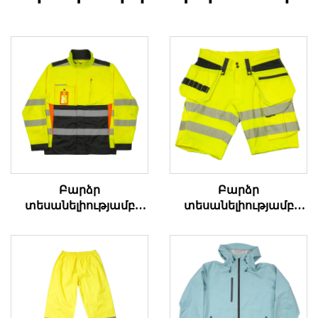
Բարձր
Բարձր
տեսանելիությամբ
տեսանելիությամբ
աշխատանքային
դագանակի
վերարկու
աշխատանքային
կարճ տաբատներ