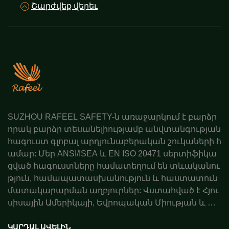
Շարժվեք վերեւ
SUZHOU RAFEEL SAFETY-ն առաջարկում է բարձր
որակ բարձր տեսանելիությամբ անվտանգության
հագուստ գլոբալ արդյունաբերական շուկաների հ
ամար: Մեր ANSI/ISEA և EN ISO 20471 սերտիֆիկա
ցված հագուստները համատեղում են տևականու
թյուն, համապատասխանություն և հաստատուն
մատակարարման աղբյուրներ: Վստահված է Հյու
սիսային Ամերիկայի, Եվրոպական Միության և Ավ
ստրալիայի գործընկերների կողմից: Պատվիրեք ա
ռաջարկ այսօր:
ԿԱՐԴԱԼ ԱՎԵԼԻՆ