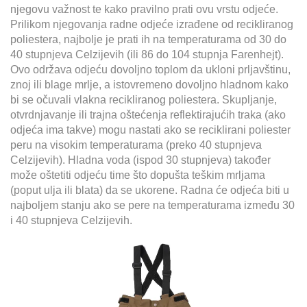
njegovu važnost te kako pravilno prati ovu vrstu odjeće.
Prilikom njegovanja radne odjeće izrađene od recikliranog
poliestera, najbolje je prati ih na temperaturama od 30 do
40 stupnjeva Celzijevih (ili 86 do 104 stupnja Farenhejt).
Ovo održava odjeću dovoljno toplom da ukloni prljavštinu,
znoj ili blage mrlje, a istovremeno dovoljno hladnom kako
bi se očuvali vlakna recikliranog poliestera. Skupljanje,
otvrdnjavanje ili trajna oštećenja reflektirajućih traka (ako
odjeća ima takve) mogu nastati ako se reciklirani poliester
peru na visokim temperaturama (preko 40 stupnjeva
Celzijevih). Hladna voda (ispod 30 stupnjeva) također
može oštetiti odjeću time što dopušta teškim mrljama
(poput ulja ili blata) da se ukorene. Radna će odjeća biti u
najboljem stanju ako se pere na temperaturama između 30
i 40 stupnjeva Celzijevih.