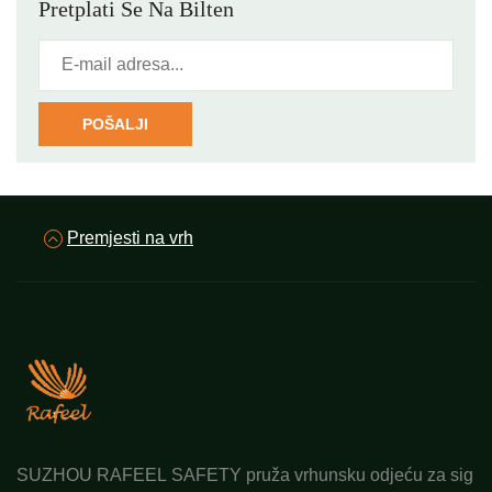
Pretplati Se Na Bilten
POŠALJI
Premjesti na vrh
SUZHOU RAFEEL SAFETY pruža vrhunsku odjeću za sig