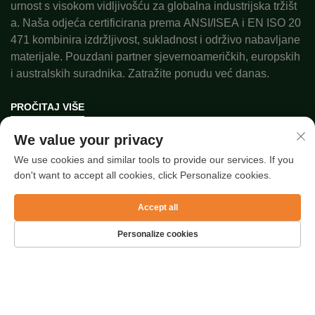
urnost s visokom vidljivošću za globalna industrijska tržišt
a. Naša odjeća certificirana prema ANSI/ISEA i EN ISO 20
471 kombinira izdržljivost, sukladnost i održivo nabavljane
materijale. Pouzdani partner sjevernoameričkih, europskih
i australskih suradnika. Zatražite ponudu već danas.
PROČITAJ VIŠE
We value your privacy
Autorska prava © 2025. SUZHOU RAFEEL SAFETY CO., LTD.
We use cookies and similar tools to provide our services. If you
Politika privatnosti
don't want to accept all cookies, click Personalize cookies.
Accept all
Brze poveznice
Personalize cookies
Najnoviji članci