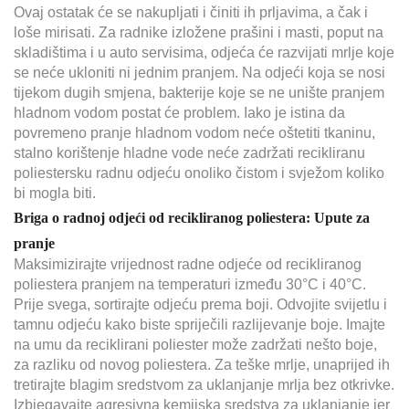
Ovaj ostatak će se nakupljati i činiti ih prljavima, a čak i
loše mirisati. Za radnike izložene prašini i masti, poput na
skladištima i u auto servisima, odjeća će razvijati mrlje koje
se neće ukloniti ni jednim pranjem. Na odjeći koja se nosi
tijekom dugih smjena, bakterije koje se ne unište pranjem
hladnom vodom postat će problem. Iako je istina da
povremeno pranje hladnom vodom neće oštetiti tkaninu,
stalno korištenje hladne vode neće zadržati recikliranu
poliestersku radnu odjeću onoliko čistom i svježom koliko
bi mogla biti.
Briga o radnoj odjeći od recikliranog poliestera: Upute za
pranje
Maksimizirajte vrijednost radne odjeće od recikliranog
poliestera pranjem na temperaturi između 30°C i 40°C.
Prije svega, sortirajte odjeću prema boji. Odvojite svijetlu i
tamnu odjeću kako biste spriječili razlijevanje boje. Imajte
na umu da reciklirani poliester može zadržati nešto boje,
za razliku od novog poliestera. Za teške mrlje, unaprijed ih
tretirajte blagim sredstvom za uklanjanje mrlja bez otkrivke.
Izbjegavajte agresivna kemijska sredstva za uklanjanje jer