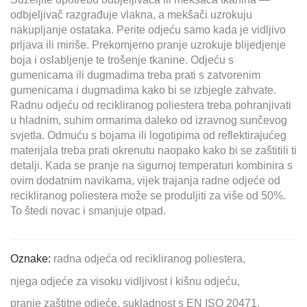
odbjeljivač razgrađuje vlakna, a mekšači uzrokuju
nakupljanje ostataka. Perite odjeću samo kada je vidljivo
prljava ili miriše. Prekomjerno pranje uzrokuje blijedjenje
boja i oslabljenje te trošenje tkanine. Odjeću s
gumenicama ili dugmadima treba prati s zatvorenim
gumenicama i dugmadima kako bi se izbjegle zahvate.
Radnu odjeću od recikliranog poliestera treba pohranjivati
u hladnim, suhim ormarima daleko od izravnog sunčevog
svjetla. Odmuću s bojama ili logotipima od reflektirajućeg
materijala treba prati okrenutu naopako kako bi se zaštitili ti
detalji. Kada se pranje na sigurnoj temperaturi kombinira s
ovim dodatnim navikama, vijek trajanja radne odjeće od
recikliranog poliestera može se produljiti za više od 50%.
To štedi novac i smanjuje otpad.
Oznake:
radna odjeća od recikliranog poliestera,
njega odjeće za visoku vidljivost i kišnu odjeću,
pranje zaštitne odjeće,
sukladnost s EN ISO 20471,