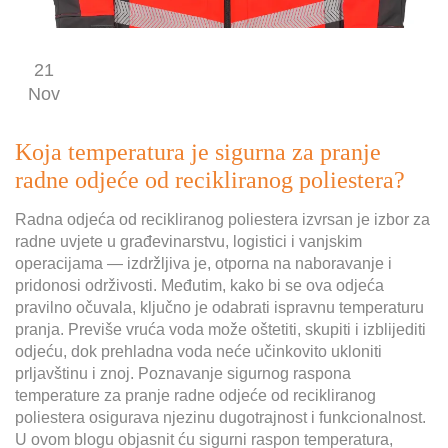
21
Nov
Koja temperatura je sigurna za pranje
radne odjeće od recikliranog poliestera?
Radna odjeća od recikliranog poliestera izvrsan je izbor za
radne uvjete u građevinarstvu, logistici i vanjskim
operacijama — izdržljiva je, otporna na naboravanje i
pridonosi održivosti. Međutim, kako bi se ova odjeća
pravilno očuvala, ključno je odabrati ispravnu temperaturu
pranja. Previše vruća voda može oštetiti, skupiti i izblijediti
odjeću, dok prehladna voda neće učinkovito ukloniti
prljavštinu i znoj. Poznavanje sigurnog raspona
temperature za pranje radne odjeće od recikliranog
poliestera osigurava njezinu dugotrajnost i funkcionalnost.
U ovom blogu objasnit ću sigurni raspon temperatura,