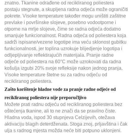
znatno. Tkanine odrađene od recikliranog poliestera
postaju stegnute, a skupljena radna odjeća može ograničiti
pokrete. Visoke temperature također mogu uništiti zaštitne
prevlake i površinske slojeve, posebno vodootporne i
otporne na mrlje slojeve, čime se radna odjeća dodatno
smanjuje funkcionalnost. Radna odjeća od poliestera koja
sadrži ispisane/vezene logotipe ima veću sklonost gubitku
funkcionalnosti, jer toplina uzrokuje blijedjenje logotipa i
odljepljivanje reflektirajućih materijala. Pranje radne
odjeće od poliestera na 60°C može uzrokovati da radna
košulja izgubi 20% svoje refleksije nakon jednog pranja.
Visoke temperature štetne su za radnu odjeću od
recikliranog poliestera.
Zašto korištenje hladne vode za pranje radne odjeće od
recikliranog poliestera nije preporučljivo
Možete prati radnu odjeću od recikliranog poliestera bez
oštećenja tkanine, ali to ne znači da se pravilno čiste.
Hladna voda, ispod 30 stupnjeva Celzijevih, otežava
aktivaciju blagih deterdženata. Stoga znoj, prljavština i čak
ulja s radnog mjesta možda neće biti potpuno uklonjeni.