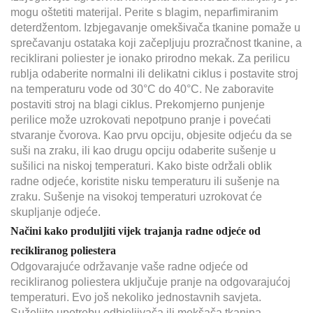
mogu oštetiti materijal. Perite s blagim, neparfimiranim
deterdžentom. Izbjegavanje omekšivača tkanine pomaže u
sprečavanju ostataka koji začepljuju prozračnost tkanine, a
reciklirani poliester je ionako prirodno mekak. Za perilicu
rublja odaberite normalni ili delikatni ciklus i postavite stroj
na temperaturu vode od 30°C do 40°C. Ne zaboravite
postaviti stroj na blagi ciklus. Prekomjerno punjenje
perilice može uzrokovati nepotpuno pranje i povećati
stvaranje čvorova. Kao prvu opciju, objesite odjeću da se
suši na zraku, ili kao drugu opciju odaberite sušenje u
sušilici na niskoj temperaturi. Kako biste održali oblik
radne odjeće, koristite nisku temperaturu ili sušenje na
zraku. Sušenje na visokoj temperaturi uzrokovat će
skupljanje odjeće.
Načini kako produljiti vijek trajanja radne odjeće od
recikliranog poliestera
Odgovarajuće održavanje vaše radne odjeće od
recikliranog poliestera uključuje pranje na odgovarajućoj
temperaturi. Evo još nekoliko jednostavnih savjeta.
Suželjite upotrebu odbjeljivača ili mekšača tkanina —