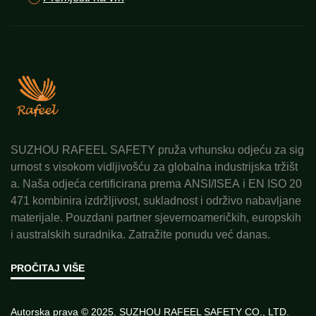
rad**. Mnoge sigurnosne majice su krute ili
ograničavaju pokrete, dok su ovi polo dresovi / majice
s visokom vidljivošću izrađeni od laganih, dišućih
miksa pamuka i poliestera koji upijaju znoj i
omogućuju cirkulaciju zraka. Tkanina je mekana
prema koži, sprječava iritacije čak i tijekom dugih
smjena, a klasičan dizajn ovratnika dodaje uređen
izgled bez kompromisa u udobnosti. Osim toga, imaju
SUZHOU RAFEEL SAFETY pruža vrhunsku odjeću za sig
opušten kroj s prostranim rukavima, tako da se
urnost s visokom vidljivošću za globalna industrijska tržišt
djelatnici mogu slobodno micati – bilo da podižu kutije
a. Naša odjeća certificirana prema ANSI/ISEA i EN ISO 20
u skladištu, upravljaju prometom na cestama ili nose
471 kombinira izdržljivost, sukladnost i održivo nabavljane
alate pri vanjskom radu u zoru. Za razliku od stegnutih,
materijale. Pouzdani partner sjevernoameričkih, europskih
teških sigurnosnih oprema koji ometaju obavljanje
i australskih suradnika. Zatražite ponudu već danas.
posla, polo dresovi / majice s visokom vidljivošću
osiguravaju da djelatnici budu usredotočeni i udobni
PROČITAJ VIŠE
od početka do kraja smjene.
Treće, ovi polo majice s visokom vidljivošću nude
Autorska prava © 2025. SUZHOU RAFEEL SAFETY CO., LTD.