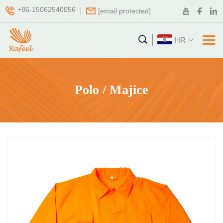
+86-15062540056
[email protected]
HR
Polo / Majice