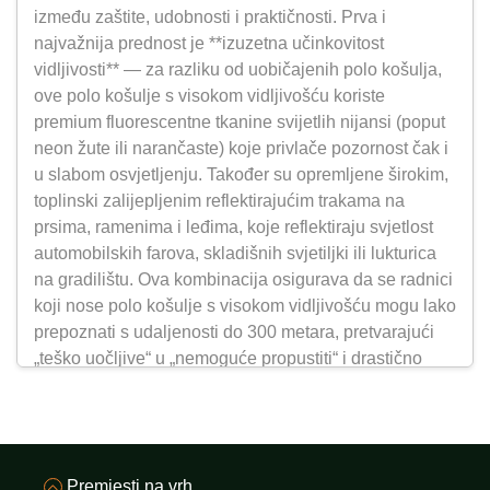
između zaštite, udobnosti i praktičnosti. Prva i
najvažnija prednost je **izuzetna učinkovitost
vidljivosti** — za razliku od uobičajenih polo košulja,
ove polo košulje s visokom vidljivošću koriste
premium fluorescentne tkanine svijetlih nijansi (poput
neon žute ili narančaste) koje privlače pozornost čak i
u slabom osvjetljenju. Također su opremljene širokim,
toplinski zalijepljenim reflektirajućim trakama na
prsima, ramenima i leđima, koje reflektiraju svjetlost
automobilskih farova, skladišnih svjetiljki ili lukturica
na gradilištu. Ova kombinacija osigurava da se radnici
koji nose polo košulje s visokom vidljivošću mogu lako
prepoznati s udaljenosti do 300 metara, pretvarajući
„teško uočljive“ u „nemoguće propustiti“ i drastično
smanjujući rizik od sudara ili nesreća u gužvi i slabo
osvijetljenim okolinama.
Drugo, naši polo dresovi / majice s visokom vidljivošću
Premjesti na vrh
osiguravaju **udobnost tijekom cijelog dana za aktivni