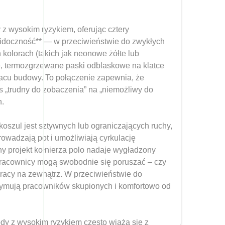
z wysokim ryzykiem, oferując cztery
 widoczność** — w przeciwieństwie do zwykłych
 kolorach (takich jak neonowe żółte lub
, termozgrzewane paski odblaskowe na klatce
placu budowy. To połączenie zapewnia, że
s „trudny do zobaczenia” na „niemożliwy do
h.
oszul jest sztywnych lub ograniczających ruchy,
rowadzają pot i umożliwiają cyrkulację
ny projekt kołnierza polo nadaje wygładzony
pracownicy mogą swobodnie się poruszać – czy
racy na zewnątrz. W przeciwieństwie do
rzymują pracowników skupionych i komfortowo od
ody z wysokim ryzykiem często wiążą się z