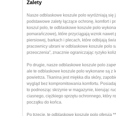
Zalety
Nasze odblaskowe koszule polo wyróżniają się j
podstawowe zalety łączące ochronę, komfort i p
koszul polo, te odblaskowe koszule polo wykonan
pomarańczowe), które przyciągają wzrok nawet 
piersiowej, barkach i plecach, które odbijają ś
pracownicy ubrani w odblaskowe koszule polo są
przeoczenia”, znacznie ograniczając ryzyko koli
Po drugie, nasze odblaskowe koszule polo zapewn
ale te odblaskowe koszule polo wykonane są z le
powietrza. Tkanina jest miękka dla skóry, zapo
wygląd bez kompromitowania komfortu. Posiadaj
to podnosząc skrzynie w magazynie, kierując r
ciasnego, ciężkiego sprzętu ochronnego, który
początku do końca.
Po trzecie, te odblaskowe koszule polo oferują