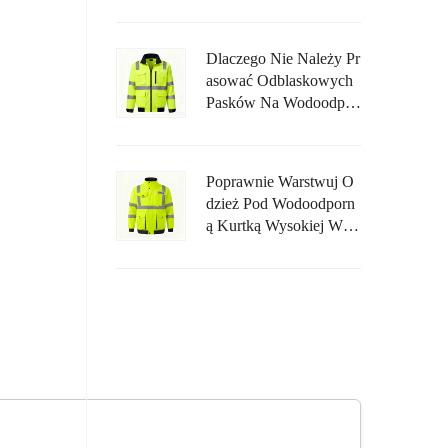
Nną Odporną Na Płomie
Nie?
Dlaczego Nie Należy Pr
Asować Odblaskowych
Pasków Na Wodoodpor
Nym Żakiecie Wysokiej
Widoczności?
Poprawnie Warstwuj O
Dzież Pod Wodoodporn
Ą Kurtką Wysokiej Wid
Oczności, Aby Uniknąć
Ograniczania Ruchu.