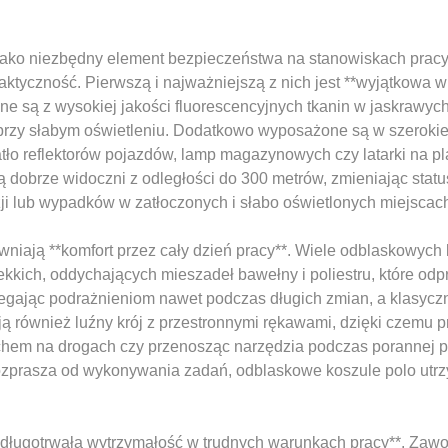
ako niezbędny element bezpieczeństwa na stanowiskach pracy 
raktyczność. Pierwszą i najważniejszą z nich jest **wyjątkowa
e są z wysokiej jakości fluorescencyjnych tkanin w jaskrawych
przy słabym oświetleniu. Dodatkowo wyposażone są w szerokie
wiatło reflektorów pojazdów, lamp magazynowych czy latarki na 
 dobrze widoczni z odległości do 300 metrów, zmieniając statu
zji lub wypadków w zatłoczonych i słabo oświetlonych miejscac
iają **komfort przez cały dzień pracy**. Wiele odblaskowych k
kkich, oddychających mieszadeł bawełny i poliestru, które odp
biegając podrażnieniom nawet podczas długich zmian, a klasycz
ą również luźny krój z przestronnymi rękawami, dzięki czemu 
uchem na drogach czy przenosząc narzędzia podczas porannej p
 rozprasza od wykonywania zadań, odblaskowe koszule polo ut
 **długotrwałą wytrzymałość w trudnych warunkach pracy**. Zaw