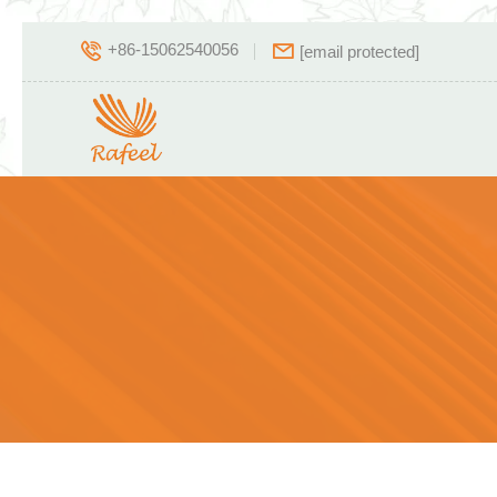
+86-15062540056
[email protected]