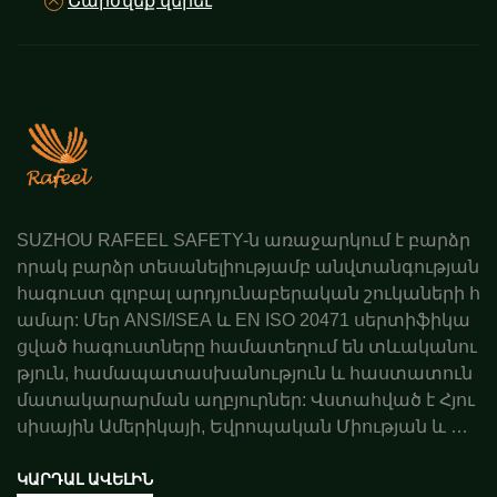
Շարժվեք վերեւ
SUZHOU RAFEEL SAFETY-ն առաջարկում է բարձր
որակ բարձր տեսանելիությամբ անվտանգության
հագուստ գլոբալ արդյունաբերական շուկաների հ
ամար: Մեր ANSI/ISEA և EN ISO 20471 սերտիֆիկա
ցված հագուստները համատեղում են տևականու
թյուն, համապատասխանություն և հաստատուն
մատակարարման աղբյուրներ: Վստահված է Հյու
սիսային Ամերիկայի, Եվրոպական Միության և Ավ
ստրալիայի գործընկերների կողմից: Պատվիրեք ա
ռաջարկ այսօր:
ԿԱՐԴԱԼ ԱՎԵԼԻՆ