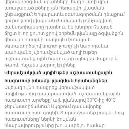
վերանորոգման սրահները, հագուստի վրա
առաջացած բծերը չեն հեռացվի լվացման
ընթացքում: Երկարատև օգտագործման դեպքում
ցուրտ ջրով լվացման ժամանակ չոչնչացված
բակտերիաները դառնում են խնդիր: Չնայած
ճիշտ է, որ ցուրտ ջրով երբեմն լվանալը ձգվածքին
վնաս չի հասցնի, սակայն մշտական
օգտագործելով ցուրտ ջուրը՝ չի կարողանա
պահպանել վերամշակված պոլիէսթեր
աշխատանքային հագուստը այնպես մաքուր և
թարմ, ինչպես կարող էր լինել:
Վերամշակված պոլիէսթեր աշխատանքային
հագուստի խնամք. լվացման հրահանգներ
Ավելագույնի հասցրեք վերամշակված
պոլիէսթերից պատրաստված աշխատանքային
հագուստի արժեքը՝ այն լվանալով 30°C-ից 40°C
ջերմաստիճանում: Սկզբում դասավորեք
հագուստը ըստ գույնի: Տարանջատեք բաց և մուգ
հագուստները՝ ներկի ձուլման
հնարավորությունից խուսափելու համար: