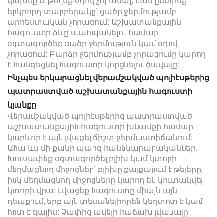
կախեք և թողեք օդով չորանալ, կամ ընտրեք
երկրորդ տարբերակը՝ ցածր ջերմությամբ
արհեստական չորացում: Աշխատանքային
հագուստի ձևը պահպանելու համար
օգտագործեք ցածր ջերմություն կամ օդով
չորացում: Բարձր ջերմությամբ չորացումը կարող
է հանգեցնել հագուստի կորցնելու ծավալը:
Ինչպես երկարացնել վերամշակված պոլիէսթերից
պատրաստված աշխատանքային հագուստի
կյանքը
Վերամշակված պոլիէսթերից պատրաստված
աշխատանքային հագուստի խնամքի համար
կարևոր է այն լվացել ճիշտ ջերմաստիճանում:
Ահա ևս մի քանի պարզ հանձնարարականներ.
Խուսափեք օգտագործել բլիխ կամ կտորի
մեղմացնող միջոցներ՝ բլիխը քայքայում է թելերը,
իսկ մեղմացնող միջոցները կարող են կուտակվել
կտորի վրա: Լվացեք հագուստը միայն այն
դեպքում, երբ այն տեսանելիորեն կեղտոտ է կամ
հոտ է գալիս: Չափից ավելի հաճախ լվանալը