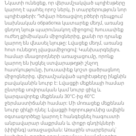
Նկատի ունեցեք, որ վերամշակված պոլիէսթերը
կարող է պահել որոշ ներկ, ի տարբերություն նոր
պոլիէսթերի: Դժվար հեռացվող բծերի դեպքում
նախնական обработка կատարեք մեղմ, առանց
ցնդող նյութ պարունակող միջոցով: Խուսափեք
ուժեղ քիմիական միջոցներից, քանի որ դրանք
կարող են վնասել նյութը: Լվացեք մեղմ, առանց
հոտ ունեցող լվացամիջոցով: Կանխարգելելու
համար մնացորդների առաջացումը, որոնք
կարող են խցկել ստվարաթղթի շնչող
հատկությունը, խուսափեք կոշտ ցածրացնող
միջոցներից. վերամշակված պոլիէսթերը ինքնին
բավականին նուրբ է: Լվացքի մեքենայի համար
ընտրեք սովորական կամ նուրբ ցիկլ և
կարգավորեք մեքենան 30°C-ից 40°C
ջերմաստիճանի համար: Մի մոռացեք մեքենան
նուրբ ցիկլի դնել: Լվացքի հզորությունից ավելին
օգտագործելը կարող է հանգեցնել հագուստի
անբավարար մաքրման և փոքր գնդիկների
(փիլինգ) առաջացման: Առաջին տարբերակ՝