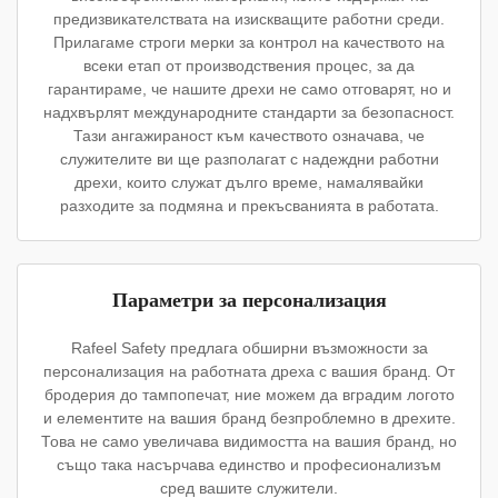
предизвикателствата на изискващите работни среди.
Прилагаме строги мерки за контрол на качеството на
всеки етап от производствения процес, за да
гарантираме, че нашите дрехи не само отговарят, но и
надхвърлят международните стандарти за безопасност.
Тази ангажираност към качеството означава, че
служителите ви ще разполагат с надеждни работни
дрехи, които служат дълго време, намалявайки
разходите за подмяна и прекъсванията в работата.
Параметри за персонализация
Rafeel Safety предлага обширни възможности за
персонализация на работната дреха с вашия бранд. От
бродерия до тампопечат, ние можем да вградим логото
и елементите на вашия бранд безпроблемно в дрехите.
Това не само увеличава видимостта на вашия бранд, но
също така насърчава единство и професионализъм
сред вашите служители.