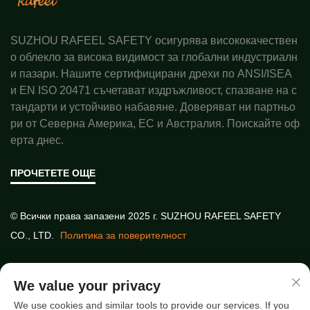
SUZHOU RAFEEL SAFETY осигурява висококачествен
о облекло за висока видимост за глобални индустриалн
и пазари. Нашите сертифицирани дрехи по ANSI/ISEA
и EN ISO 20471 съчетават издръжливост, спазване на с
тандарти и устойчиво набавяне. Доверяват ни партньо
ри от Северна Америка, ЕС и Австралия. Поискайте оф
ерта днес.
ПРОЧЕТЕТЕ ОЩЕ
© Всички права запазени 2025 г. SUZHOU RAFEEL SAFETY
CO., LTD.
Политика за поверителност
Бързи връзки
We value your privacy
We use cookies and similar tools to provide our services. If you