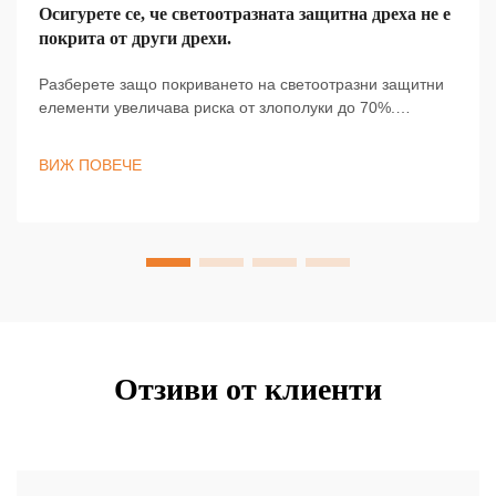
Осигурете се, че светоотразната защитна дреха не е
покрита от други дрехи.
Разберете защо покриването на светоотразни защитни
елементи увеличава риска от злополуки до 70%.
Научете как правилното слагане на пластове и
подходящият фасон гарантират видимост при слаба
ВИЖ ПОВЕЧЕ
осветеност. Останете в безопасност — оставяйте
лентите открити.
Отзиви от клиенти