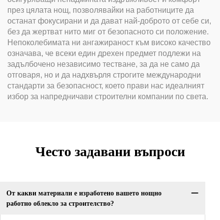
през цялата нощ, позволявайки на работниците да
останат фокусирани и да дават най-доброто от себе си,
без да жертват нито миг от безопасното си положение.
Непоколебимата ни ангажираност към високо качество
означава, че всеки един дрехен предмет подлежи на
задълбочено независимо тестване, за да не само да
отговаря, но и да надхвърля строгите международни
стандарти за безопасност, което прави нас идеалният
избор за напредничави строителни компании по света.
Често задавани въпроси
От какви материали е изработено вашето нощно
работно облекло за строителство?