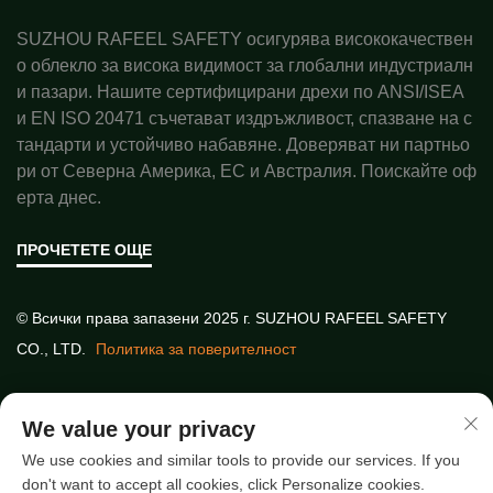
SUZHOU RAFEEL SAFETY осигурява висококачествен
о облекло за висока видимост за глобални индустриалн
и пазари. Нашите сертифицирани дрехи по ANSI/ISEA
и EN ISO 20471 съчетават издръжливост, спазване на с
тандарти и устойчиво набавяне. Доверяват ни партньо
ри от Северна Америка, ЕС и Австралия. Поискайте оф
ерта днес.
ПРОЧЕТЕТЕ ОЩЕ
© Всички права запазени 2025 г. SUZHOU RAFEEL SAFETY
CO., LTD.
Политика за поверителност
Бързи връзки
We value your privacy
We use cookies and similar tools to provide our services. If you
don't want to accept all cookies, click Personalize cookies.