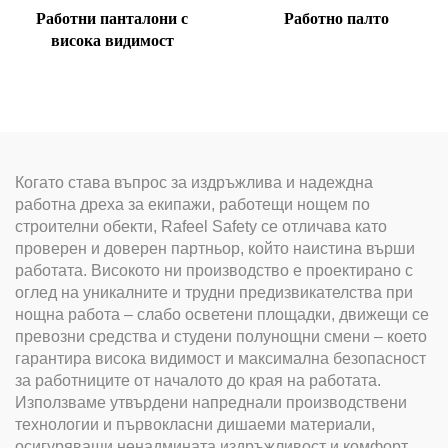
Работни панталони с
Работно палто
висока видимост
Когато става въпрос за издръжлива и надеждна
работна дреха за екипажи, работещи нощем по
строителни обекти, Rafeel Safety се отличава като
проверен и доверен партньор, който наистина върши
работата. Високото ни производство е проектирано с
оглед на уникалните и трудни предизвикателства при
нощна работа – слабо осветени площадки, движещи се
превозни средства и студени полунощни смени – което
гарантира висока видимост и максимална безопасност
за работниците от началото до края на работата.
Използваме утвърдени напреднали производствени
технологии и първокласни дишаеми материали,
осигуряващи ненадмината издръжливост и комфорт