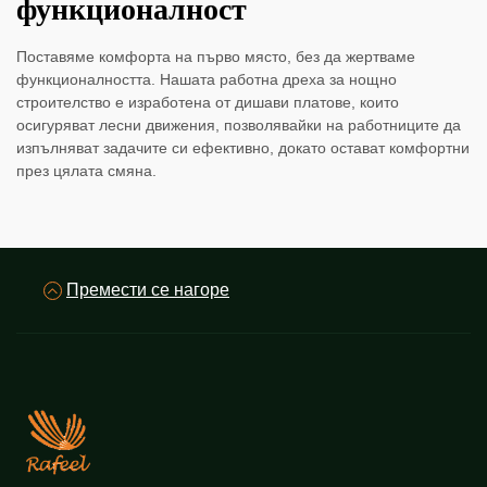
функционалност
Поставяме комфорта на първо място, без да жертваме
функционалността. Нашата работна дреха за нощно
строителство е изработена от дишави платове, които
осигуряват лесни движения, позволявайки на работниците да
изпълняват задачите си ефективно, докато остават комфортни
през цялата смяна.
Премести се нагоре