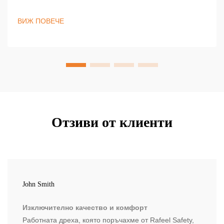
Научете как правилното слагане на пластове и
подходящият фасон гарантират видимост при слаба
ВИЖ ПОВЕЧЕ
осветеност. Останете в безопасност — оставяйте
лентите открити.
Отзиви от клиенти
John Smith
Изключително качество и комфорт
Работната дреха, която поръчахме от Rafeel Safety,