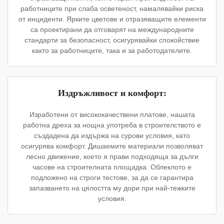
работниците при слаба осветеност, намалявайки риска
от инциденти. Ярките цветове и отразяващите елементи
са проектирани да отговарят на международните
стандарти за безопасност, осигурявайки спокойствие
както за работниците, така и за работодателите.
Издръжливост и комфорт:
Изработени от висококачествени платове, нашата
работна дреха за нощна употреба в строителството е
създадена да издържа на сурови условия, като
осигурява комфорт. Дишаемите материали позволяват
лесно движение, което я прави подходяща за дълги
часове на строителната площадка. Облеклото е
подложено на строги тестове, за да се гарантира
запазването на цялостта му дори при най-тежките
условия.