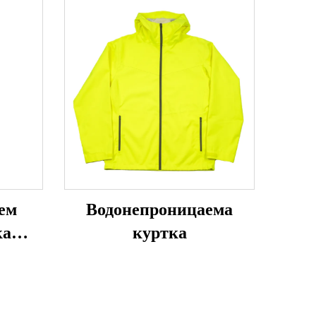
ем
Водонепроницаема
ка
куртка