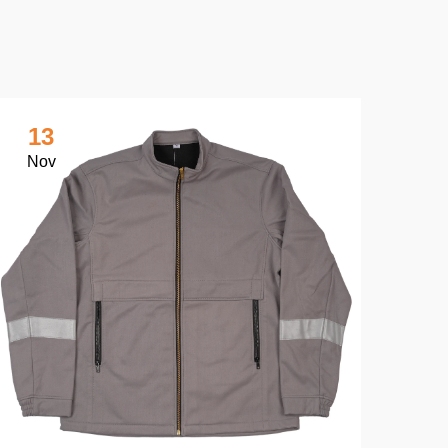
13
1
Nov
No