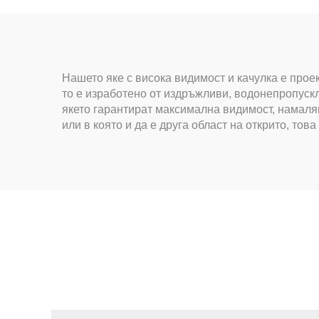
Нашето яке с висока видимост и качулка е прое
то е изработено от издръжливи, водонепропускл
якето гарантират максимална видимост, намаляв
или в която и да е друга област на открито, тов