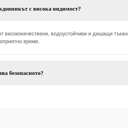
ждовникът с висока видимост?
т висококачествени, водоустойчиви и дишащи тъкан
гоприятно време.
ва безопасното?