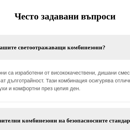
Често задавани въпроси
вашите светоотражаващи комбинезони?
и са изработени от висококачествени, дишани смеси
ат дълготрайност. Тази комбинация осигурява отлич
сухи и комфортни през целия ден.
зителни комбинезони на безопасносните станда