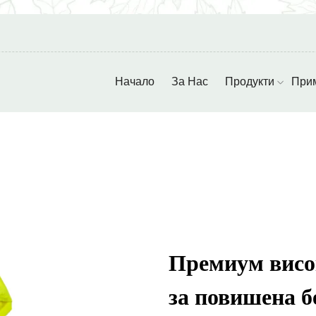
Начало
За Нас
Продукти
При
Премиум висо
за повишена б