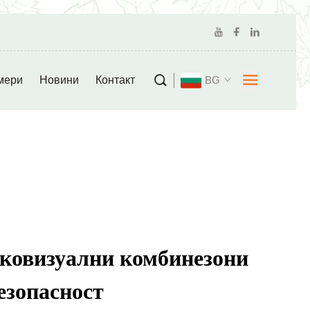
мери
Новини
Контакт
BG
ковизуални комбинезони
езопасност