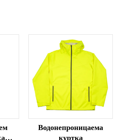
ем
Водонепроницаема
ка
куртка