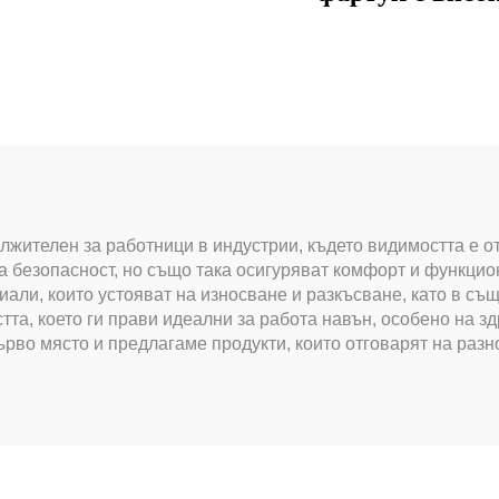
видимост
жителен за работници в индустрии, където видимостта е о
а безопасност, но също така осигуряват комфорт и функцио
иали, които устояват на износване и разкъсване, като в съ
, което ги прави идеални за работа навън, особено на здр
ърво място и предлагаме продукти, които отговарят на раз