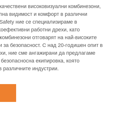
качествени високовизуални комбинезони,
лна видимост и комфорт в различни
 Safety ние се специализираме в
коефективни работни дрехи, като
комбинезони отговарят на най-високите
 за безопасност. С над 20-годишен опит в
ехи, ние сме ангажирани да предлагаме
безопасносна екипировка, която
в различните индустрии.