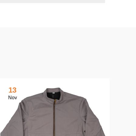
13
1
Nov
No