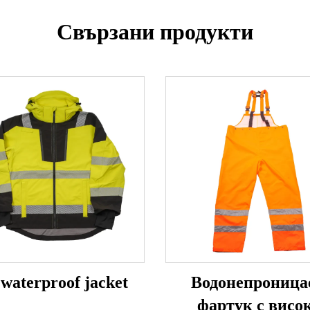
Свързани продукти
 waterproof jacket
Водонепроница
фартук с висо