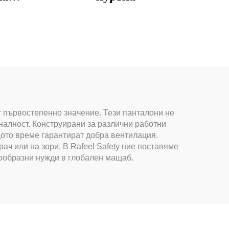
т първостепенно значение. Тези панталони не
налност. Конструирани за различни работни
щото време гарантират добра вентилация.
ач или на зори. В Rafeel Safety ние поставяме
нообразни нужди в глобален мащаб.