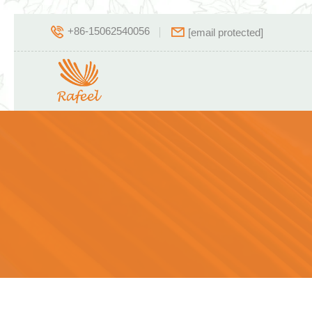
+86-15062540056
[email protected]