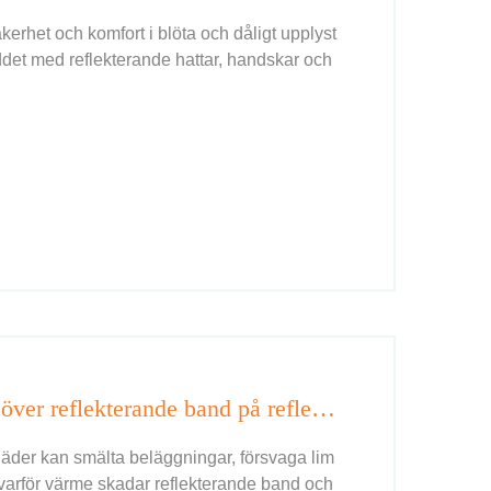
äkerhet och komfort i blöta och dåligt upplyst
det med reflekterande hattar, handskar och
Varför ska du undvika att stryka över reflekterande band på reflekterande säkerhetsarbetskläder?
kläder kan smälta beläggningar, försvaga lim
 varför värme skadar reflekterande band och