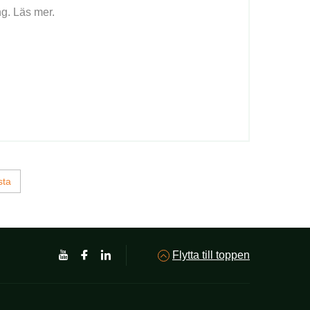
ng. Läs mer.
sta
Flytta till toppen