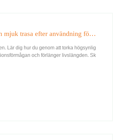
Torka högsynlig regskrud med en mjuk trasa efter användning för att behålla dess glans.
en. Lär dig hur du genom att torka högsynlig
tionsförmågan och förlänger livslängden. Sk