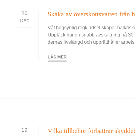
20
Dec
Våt högsynlig regklädsel skapar halkriske
Upptäck hur en snabb avskakning på 30 s
dernas livslängd och upprätthåller arbets
dan idag.
LÄS MER
19
Vilka tillbehör förbättrar skydd