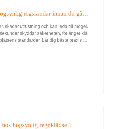
Skaka av överskottsvatten från högsynlig regskrudar innan du går inomhus.
r, skadar utrustning och kan leda till mögel.
ekunder skyddar säkerheten, förlänger klä
platsens standarder. Lär dig bästa praxis re
et hos högsynlig regnklädsel?