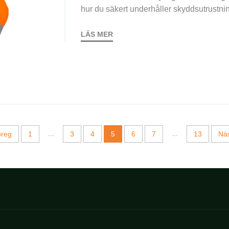
hur du säkert underhåller skyddsutrustni
LÄS MER
...
...
reg
1
3
4
5
6
7
13
Nä