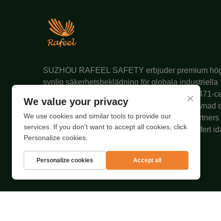
SUZHOU RAFEEL SAFETY erbjuder premium hö
synlig säkerhetsbeklädning för globala industriella
marknader. Våra ANSI/ISEA- och EN ISO 20471-c
We value your privacy
tifierade kläder kombinerar hållbarhet, efterlevnad 
We use cookies and similar tools to provide our
ch hållbar materialförsörjning. Förtrodd av partners 
services. If you don't want to accept all cookies, click
Nordamerika, EU och Australien. Begär en offert id
Personalize cookies.
g.
Personalize cookies
Accept all
LÄS MER
Copyright © 2025 av SUZHOU RAFEEL SAFETY CO.,
LTD.
Integritetspolicy