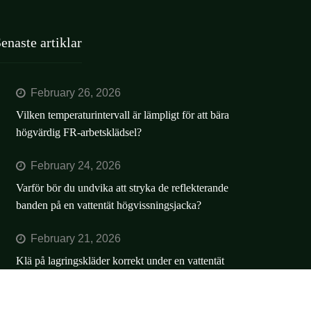
enaste artiklar
February 26, 2026
Vilken temperaturintervall är lämpligt för att bära
högvärdig FR-arbetsklädsel?
February 24, 2026
Varför bör du undvika att stryka de reflekterande
banden på en vattentät högvissningsjacka?
February 21, 2026
Klä på lagringskläder korrekt under en vattentät
högviss jacka för att undvika begränsad rörelsefrihet.