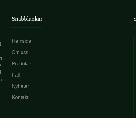
Snabblänkar
S
Hemsida
g
Om oss
er
Produkter
o
i
Fall
a
Nyheter
Kontakt