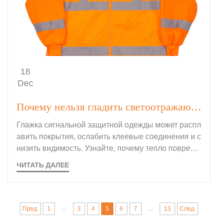
18
Dec
Почему нельзя гладить светоотражающие полосы на сигнальной защитной одежде?
Глажка сигнальной защитной одежды может распл
авить покрытия, ослабить клеевые соединения и с
низить видимость. Узнайте, почему тепло поврежд
ает светоотражающие полосы и как правильно уха
ЧИТАТЬ ДАЛЕЕ
живать за средствами защиты. Подробнее.
...
...
Пред.
1
3
4
5
6
7
13
След.