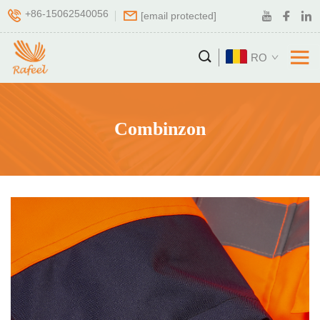
+86-15062540056
[email protected]
RO
Combinzon