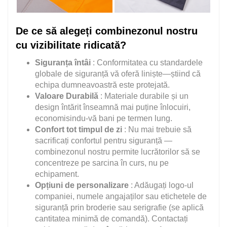
De ce să alegeți combinezonul nostru
cu vizibilitate ridicată?
Siguranța întâi
: Conformitatea cu standardele
globale de siguranță vă oferă liniște—știind că
echipa dumneavoastră este protejată.
Valoare Durabilă
: Materiale durabile și un
design întărit înseamnă mai puține înlocuiri,
economisindu-vă bani pe termen lung.
Confort tot timpul de zi
: Nu mai trebuie să
sacrificați confortul pentru siguranță —
combinezonul nostru permite lucrătorilor să se
concentreze pe sarcina în curs, nu pe
echipament.
Opțiuni de personalizare
: Adăugați logo-ul
companiei, numele angajaților sau etichetele de
siguranță prin broderie sau serigrafie (se aplică
cantitatea minimă de comandă). Contactați