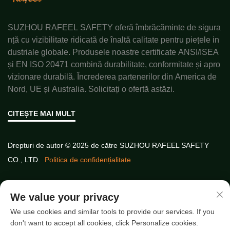
SUZHOU RAFEEL SAFETY oferă îmbrăcăminte de sigura
nță cu vizibilitate ridicată de înaltă calitate pentru piețele in
dustriale globale. Produsele noastre certificate ANSI/ISEA
și EN ISO 20471 combină durabilitate, conformitate și apro
vizionare durabilă. Încrederea partenerilor din America de
Nord, UE și Australia. Solicitați o ofertă astăzi.
CITEȘTE MAI MULT
Drepturi de autor © 2025 de către SUZHOU RAFEEL SAFETY
CO., LTD.
Politica de confidențialitate
Linkuri rapide
We value your privacy
We use cookies and similar tools to provide our services. If you
don't want to accept all cookies, click Personalize cookies.
Cele mai recente articole