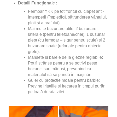
Detalii Funcționale
:
Fermoar YKK pe tot frontul cu clapet anti-
intemperii (împiedică pătrunderea vântului,
ploii și a prafului).
Mai multe buzunare utile: 2 buzunare
laterale (pentru telefoane/chei), 1 buzunar
piept (cu fermoar – sigur pentru scule) și 2
buzunare spate (reforțate pentru obiecte
grele).
Manșete și barele de la glezne reglabile:
Pot fi strânse pentru a se potrivi peste
bocanci sau mănuși, prevenind ca
materialul să se prindă în mașinării.
Guler cu protecție moale pentru bărbie:
Previne iritațiile și frecarea în timpul purării
pe toată durata zilei.