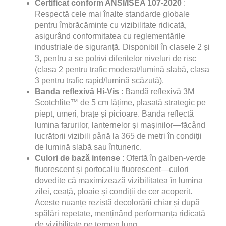
Certificat conform ANSI/ISEA 107-2020
:
Respectă cele mai înalte standarde globale
pentru îmbrăcăminte cu vizibilitate ridicată,
asigurând conformitatea cu reglementările
industriale de siguranță. Disponibil în clasele 2 și
3, pentru a se potrivi diferitelor niveluri de risc
(clasa 2 pentru trafic moderat/lumină slabă, clasa
3 pentru trafic rapid/lumină scăzută).
Banda reflexivă Hi-Vis
: Bandă reflexivă 3M
Scotchlite™ de 5 cm lățime, plasată strategic pe
piept, umeri, brațe și picioare. Banda reflectă
lumina farurilor, lanternelor și mașinilor—făcând
lucrătorii vizibili până la 365 de metri în condiții
de lumină slabă sau întuneric.
Culori de bază intense
: Ofertă în galben-verde
fluorescent și portocaliu fluorescent—culori
dovedite că maximizează vizibilitatea în lumina
zilei, ceață, ploaie și condiții de cer acoperit.
Aceste nuanțe rezistă decolorării chiar și după
spălări repetate, menținând performanța ridicată
de vizibilitate pe termen lung.