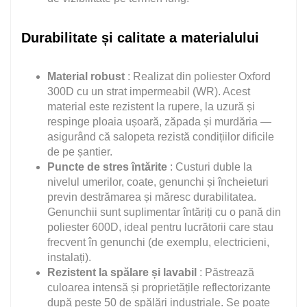
Durabilitate și calitate a materialului
Material robust
: Realizat din poliester Oxford
300D cu un strat impermeabil (WR). Acest
material este rezistent la rupere, la uzură și
respinge ploaia ușoară, zăpada și murdăria —
asigurând că salopeta rezistă condițiilor dificile
de pe șantier.
Puncte de stres întărite
: Custuri duble la
nivelul umerilor, coate, genunchi și încheieturi
previn destrămarea și măresc durabilitatea.
Genunchii sunt suplimentar întăriți cu o pană din
poliester 600D, ideal pentru lucrătorii care stau
frecvent în genunchi (de exemplu, electricieni,
instalați).
Rezistent la spălare și lavabil
: Păstrează
culoarea intensă și proprietățile reflectorizante
după peste 50 de spălări industriale. Se poate