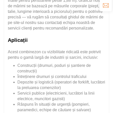
înalte pentru persoanele peste 1,88 m). Graficul nostru
de mărimi se bazează pe măsurile corporale (piept,
talie, lungime interioară a piciorului) pentru o potrivire
precisă — vă rugăm să consultați ghidul de mărimi de
pe site-ul nostru sau contactați echipa noastră de
servicii clienți pentru recomandări personalizate.
Aplicații
Acest combinezon cu vizibilitate ridicată este potrivit
pentru o gamă largă de industrii și sarcini, inclusiv:
Construcții (drumuri, poduri și șantiere de
construcții)
Întreținere drumuri și controlul traficului
Depozite și logistică (operatori de forklift, lucrători
la preluarea comenzilor)
Servicii publice (electricieni, lucrători la linii
electrice, muncitori gazisti)
Răspuns în situații de urgență (pompieri,
paramedici, echipe de căutare și salvare)