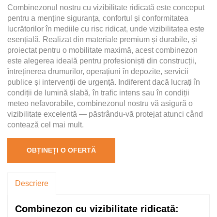
Combinezonul nostru cu vizibilitate ridicată este conceput
pentru a menține siguranța, confortul și conformitatea
lucrătorilor în mediile cu risc ridicat, unde vizibilitatea este
esențială. Realizat din materiale premium și durabile, și
proiectat pentru o mobilitate maximă, acest combinezon
este alegerea ideală pentru profesioniști din construcții,
întreținerea drumurilor, operațiuni în depozite, servicii
publice și intervenții de urgență. Indiferent dacă lucrați în
condiții de lumină slabă, în trafic intens sau în condiții
meteo nefavorabile, combinezonul nostru vă asigură o
vizibilitate excelentă — păstrându-vă protejat atunci când
contează cel mai mult.
OBȚINEȚI O OFERTĂ
Descriere
Combinezon cu vizibilitate ridicată: