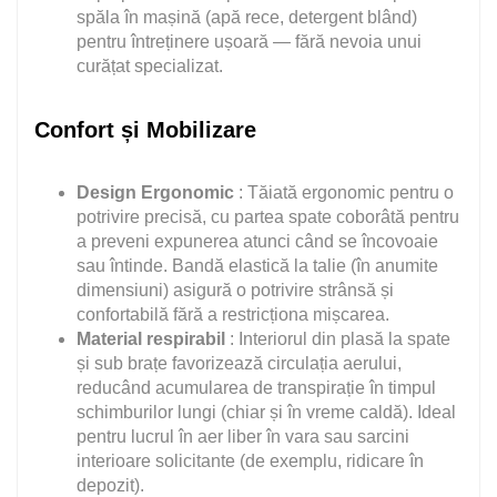
spăla în mașină (apă rece, detergent blând)
pentru întreținere ușoară — fără nevoia unui
curățat specializat.
Confort și Mobilizare
Design Ergonomic
: Tăiată ergonomic pentru o
potrivire precisă, cu partea spate coborâtă pentru
a preveni expunerea atunci când se încovoaie
sau întinde. Bandă elastică la talie (în anumite
dimensiuni) asigură o potrivire strânsă și
confortabilă fără a restricționa mișcarea.
Material respirabil
: Interiorul din plasă la spate
și sub brațe favorizează circulația aerului,
reducând acumularea de transpirație în timpul
schimburilor lungi (chiar și în vreme caldă). Ideal
pentru lucrul în aer liber în vara sau sarcini
interioare solicitante (de exemplu, ridicare în
depozit).