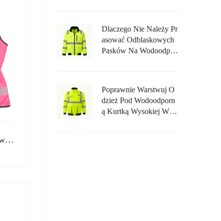
Nną Odporną Na Płomie
Nie?
Dlaczego Nie Należy Pr
Asować Odblaskowych
Pasków Na Wodoodpor
Nym Żakiecie Wysokiej
Widoczności?
Poprawnie Warstwuj O
Dzież Pod Wodoodporn
Ą Kurtką Wysokiej Wid
Oczności, Aby Uniknąć
Ograniczania Ruchu.
Kamizelka bezpieczeństwa Hi Vis dla kobiet