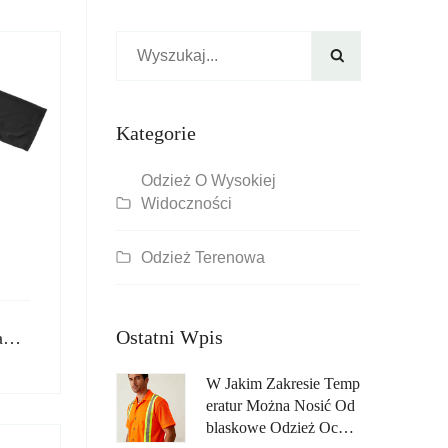

Kategorie
Odzież O Wysokiej
Widoczności
Odzież Terenowa
Ostatni Wpis
Koszulki z krótkimi rękawami w kolorze hi vis
W Jakim Zakresie Temp
Eratur Można Nosić Od
Blaskowe Odzież Ochro