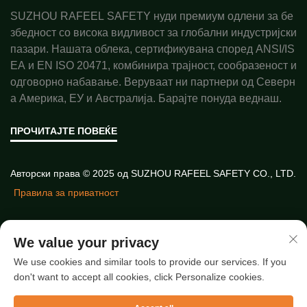
SUZHOU RAFEEL SAFETY нуди премиум одлени за бе
збедност со висока видливост за глобални индустријски
пазари. Нашата облека, сертификувана според ANSI/IS
EA и EN ISO 20471, комбинира трајност, сообразеност и
одговорно набавање. Веруваат ни партнери од Северн
а Америка, ЕУ и Австралија. Барајте понуда веднаш.
ПРОЧИТАЈТЕ ПОВЕЌЕ
Авторски права © 2025 од SUZHOU RAFEEL SAFETY CO., LTD.
Правила за приватност
Брзи врски
We value your privacy
We use cookies and similar tools to provide our services. If you
don't want to accept all cookies, click Personalize cookies.
Нови чланци