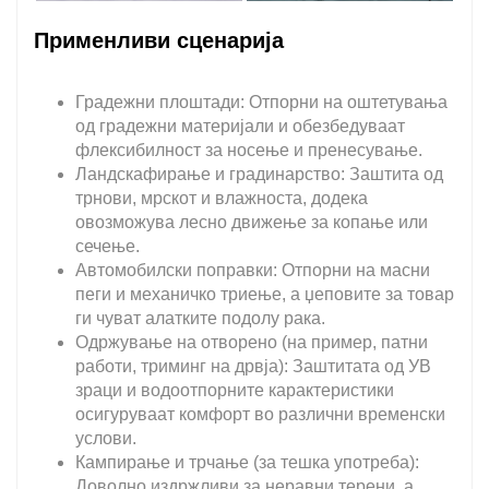
Применливи сценарија
Градежни плоштади: Отпорни на оштетувања
од градежни материјали и обезбедуваат
флексибилност за носење и пренесување.
Ландскафирање и градинарство: Заштита од
трнови, мрскот и влажноста, додека
овозможува лесно движење за копање или
сечење.
Автомобилски поправки: Отпорни на масни
пеги и механичко триење, а џеповите за товар
ги чуват алатките подолу рака.
Одржување на отворено (на пример, патни
работи, триминг на дрвја): Заштитата од УВ
зраци и водоотпорните карактеристики
осигуруваат комфорт во различни временски
услови.
Кампирање и трчање (за тешка употреба):
Доволно издржливи за неравни терени, а