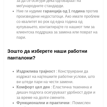
за да се осигури дека одговараат на
меѓународните стандарди.
Ние ги нудиме
гаранција од 1 година
против
произведени недостатоци. Ако имате проблем
со квалитет во рок од една година од
купувањето, контактирајте го нашиот тим за
клиентска поддршка за замена или поврат на
пари.
Зошто да изберете наши работни
панталони?
Издржлива трајност
: Конструирани да
издржат на најтешките работни услови, што
ви штеди пари на чести замени.
Комфорт цел ден
: Еластична ткаенина и
дишач подлога осигуруваат удобност дури и
за време на долги смените.
Функционални и практични
: Помислен