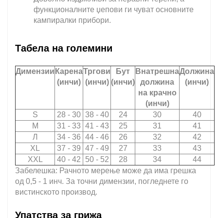
функционалните џепови ги чуват основните
кампиралки прибори.
Табела на големини
Димензии
Карена
Тргови
Бут
Внатрешна
Должина
(инчи)
(инчи)
(инчи)
должина
(инчи)
на крачно
(инчи)
S
28 - 30
38 - 40
24
30
40
М
31 - 33
41 - 43
25
31
41
Л
34 - 36
44 - 46
26
32
42
XL
37 - 39
47 - 49
27
33
43
XXL
40 - 42
50 - 52
28
34
44
Забелешка: Рачното мерење може да има грешка
од 0,5 - 1 инч. За точни димензии, погледнете го
вистинското производ.
Упатства за грижа