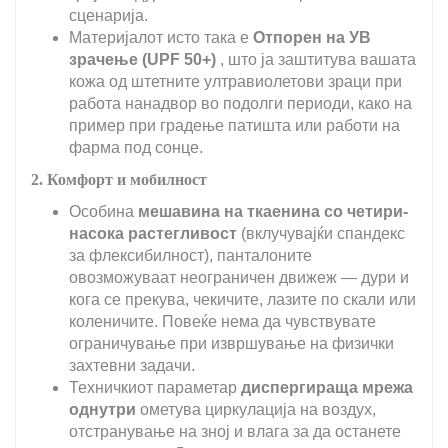
сценарија.
Материјалот исто така е
Отпорен на УВ
зрачење (UPF 50+)
, што ја заштитува вашата
кожа од штетните ултравиолетови зраци при
работа нанадвор во подолги периоди, како на
пример при градење патишта или работи на
фарма под сонце.
2. Комфорт и мобилност
Особина
мешавина на ткаенина со четири-
насока растегливост
(вклучувајќи спандекс
за флексибилност), панталоните
овозможуваат неограничен движеж — дури и
кога се прекува, чекичите, лазите по скали или
коленичите. Повеќе нема да чувствувате
ограничување при извршување на физички
захтевни задачи.
Техничкиот параметар
диспергираща мрежа
однутри
ометува циркулација на воздух,
отстранување на зној и влага за да останете