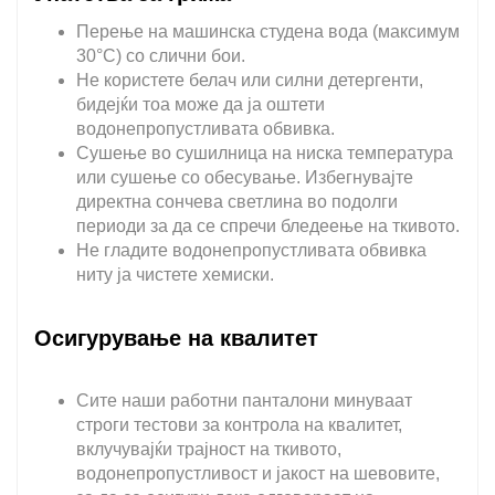
Перење на машинска студена вода (максимум
30°C) со слични бои.
Не користете белач или силни детергенти,
бидејќи тоа може да ја оштети
водонепропустливата обвивка.
Сушење во сушилница на ниска температура
или сушење со обесување. Избегнувајте
директна сончева светлина во подолги
периоди за да се спречи бледеење на ткивото.
Не гладите водонепропустливата обвивка
ниту ја чистете хемиски.
Осигурување на квалитет
Сите наши работни панталони минуваат
строги тестови за контрола на квалитет,
вклучувајќи трајност на ткивото,
водонепропустливост и јакост на шевовите,