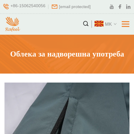
+86-15062540056
[email protected]
MK
Облека за надворешна употреба