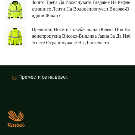
Зошто Треба Да Избегнувате Гледање На Рефле
Ктивните Ленти На Водонепропусен Високо-В
Идлив Жакет?
Правилно Носете Повеќеслојна Облека Под Во
Донепропусна Високо-Видлива Јакна За Да Изб
Егнете Ограничување На Движењето.
Премести се на врвот.