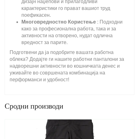
дизајн наџепови и прилагодливи
карактеристики го прават вашиот труд
поефикасен.
Многовредностно Користење
: Подходни
како за професионална работа, така и за
активности на отворено, нудат одлична
вредност за парите.
Подготвени да ја подобрите вашата работна
облека? Додајте ги нашите работни панталони за
надворешни активности во кошничката денес и
уживайте во совршената комбинација на
перформанси и удобност!
Сродни производи