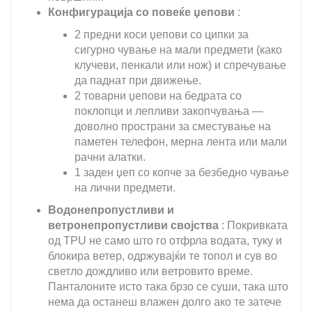
Конфигурација со повеќе џепови
:
2 предни коси џепови со ципки за
сигурно чување на мали предмети (како
клучеви, пенкали или нож) и спречување
да паднат при движење.
2 товарни џепови на бедрата со
поклопци и лепливи закопчувања —
доволно пространи за сместување на
паметен телефон, мерна лента или мали
рачни алатки.
1 заден џеп со копче за безбедно чување
на лични предмети.
Водонепропустливи и
ветронепропустливи својства
: Покривката
од TPU не само што го отфрла водата, туку и
блокира ветер, одржувајќи те топол и сув во
светло дождливо или ветровито време.
Панталоните исто така брзо се суши, така што
нема да останеш влажен долго ако те затече