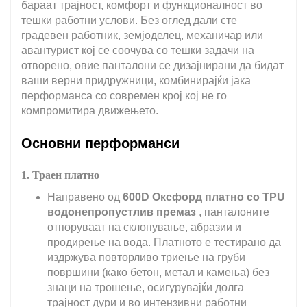
бараат трајност, комфорт и функционалност во
тешки работни услови. Без оглед дали сте
градевен работник, земјоделец, механичар или
авантурист кој се соочува со тешки задачи на
отворено, овие панталони се дизајнирани да бидат
ваши верни придружници, комбинирајќи јака
перформанса со современ крој кој не го
компромитира движењето.
Основни перформанси
1. Траен платно
Направено од
600D Оксфорд платно со TPU
водонепропустлив премаз
, панталоните
отпоруваат на склопување, абразии и
продирење на вода. Платното е тестирано да
издржува повторливо триење на груби
површини (како бетон, метал и камења) без
знаци на трошење, осигурувајќи долга
трајност дури и во интензивни работни