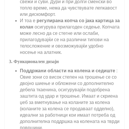
свежи и суви. Дури и при долги сменски во
топло време, нема да чувствувате лепкавост
или дискомфорт.
И тоа е
регулирана копча со јака картица за
колан
осигурува прилагоден седење. Копчата
може лесно да се стегне или ослаби,
прилагодувајќи се на различни типови на
телосложение и овозможувајќи удобно
носење на алатник.
3. Функционален дизајн
Поддржани области на колена и седиште
:
Овие зони со висок степен на трошење се со
двојно шиење и обложени со дополнително
дебела ткаенина, осигурувајќи подобрена
заштита од удар и трошење. Имаат и скриена
џеб за вметнување на коланите за колена
(коланите за колена се продаваат одделно),
идеални за работници кои имаат потреба од
дополнителна поддршка на колената на тврди
површини.