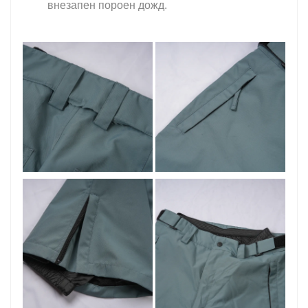
внезапен пороен дожд.