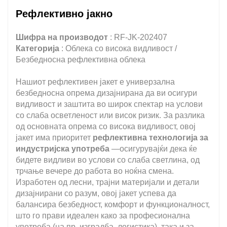
Рефлективно јакно
Шифра на производот
: RF-JK-202407
Категорија
: Облека со висока видливост /
Безбедносна рефлективна облека
Нашиот рефлективен јакет е универзална
безбедносна опрема дизајнирана да ви осигури
видливост и заштита во широк спектар на услови
со слаба осветленост или висок ризик. За разлика
од основната опрема со висока видливост, овој
јакет има приоритет
рефлективна технологија за
индустријска употреба
—осигурувајќи дека ќе
бидете видливи во услови со слаба светлина, од
трчање вечере до работа во ноќна смена.
Изработен од лесни, трајни материјали и детали
дизајнирани со разум, овој јакет успева да
балансира безбедност, комфорт и функционалност,
што го прави идеален како за професионална
употреба (на пр. изградба, логистика), така и за