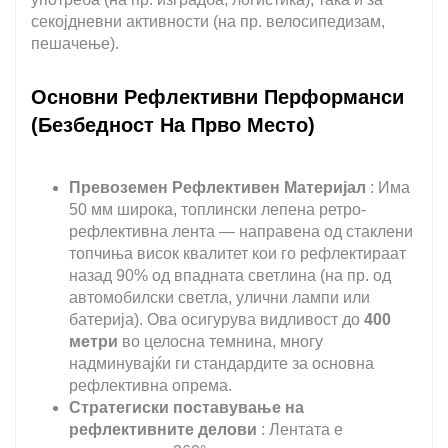
секојдневни активности (на пр. велосипедизам,
пешачење).
Основни Рефлективни Перформанси
(Безбедност На Прво Место)
Превоземен Рефлективен Материјал
: Има
50 мм широка, топлински лепена ретро-
рефлективна лента — направена од стаклени
топчиња висок квалитет кои го рефлектираат
назад 90% од впадната светлина (на пр. од
автомобилски светла, улични лампи или
батерија). Ова осигурува видливост до
400
метри
во целосна темнина, многу
надминувајќи ги стандардите за основна
рефлективна опрема.
Стратегиски поставување на
рефлективните делови
: Лентата е