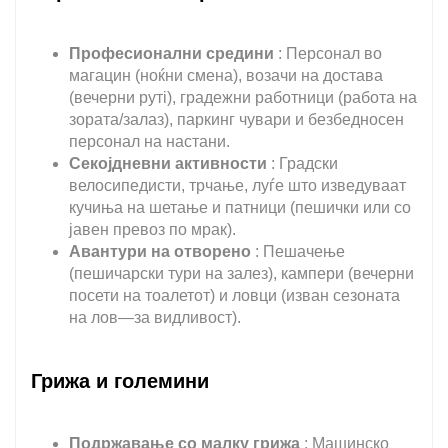
Професионални средини
: Персонал во
магацин (ноќни смена), возачи на достава
(вечерни рутi), градежни работници (работа на
зората/залаз), паркинг чувари и безбедносен
персонал на настани.
Секојдневни активности
: Градски
велосипедисти, трчање, луѓе што изведуваат
кучиња на шетање и патници (пешички или со
јавен превоз по мрак).
Авантури на отворено
: Пешачење
(пешичарски тури на залез), кампери (вечерни
посети на тоалетот) и ловци (изван сезоната
на лов—за видливост).
Грижа и големини
Подржавање со малку грижа
: Машинско