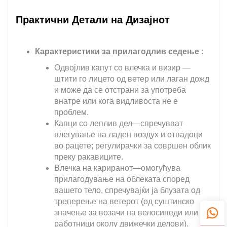
Практични Детали на Дизајнот
Карактеристики за прилагодлив седење
:
Одвојлив капут со влечка и визир —
штити го лицето од ветер или лаган дожд
и може да се отстрани за употреба
внатре или кога видливоста не е
проблем.
Капци со леплив дел—спречуваат
влегување на ладен воздух и отпадоци
во рацете; регулирачки за совршен облик
преку ракавиците.
Влечка на кариранот—омогућува
прилагодување на облеката според
вашето тело, спречувајќи ја блузата од
треперење на ветерот (од суштинско
значење за возачи на велосипеди или
работници околу движечки делови).