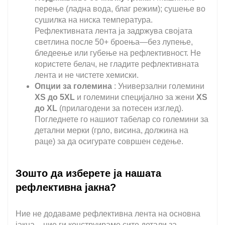
перење (ладна вода, благ режим); сушење во
сушилка на ниска температура.
Рефлективната лента ја задржува својата
светлина после 50+ броења—без лупење,
бледеење или губење на рефлективност.
Не
користете белач, не гладите рефлективната
лента и не чистете хемиски.
Опции за големина
: Универзални големини
XS до 5XL
и големини специјално за жени
XS
до XL
(прилагодени за потесен изглед).
Погледнете го нашиот табелар со големини за
детални мерки (грло, висина, должина на
раце) за да осигурате совршен седење.
Зошто да изберете ја нашата
рефлективна јакна?
Ние не додаваме рефлективна лента на основна
јакна – ние ги конструираме сите детали за