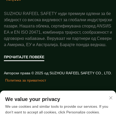
SUZHOU RAFEEL SAFETY нуди премиум одлени за бе
збедност со висока видливост за глобални индустријски
пазари. Нашата облека, сертификувана според ANSI/IS
EA и EN ISO 20471, комбинира трајност, сообразеност и
одговорно набавање. Веруваат ни партнери од Северн
а Америка, ЕУ и Австралија. Барајте понуда веднаш.
ПРОЧИТАЈТЕ ПОВЕЌЕ
Авторски права © 2025 од SUZHOU RAFEEL SAFETY CO., LTD.
Политика за приватност
Брзи врски
We value your privacy
We use cookies and similar tools to provide our services. If you
don't want to accept all cookies, click Personalize cookies.
Нови чланци