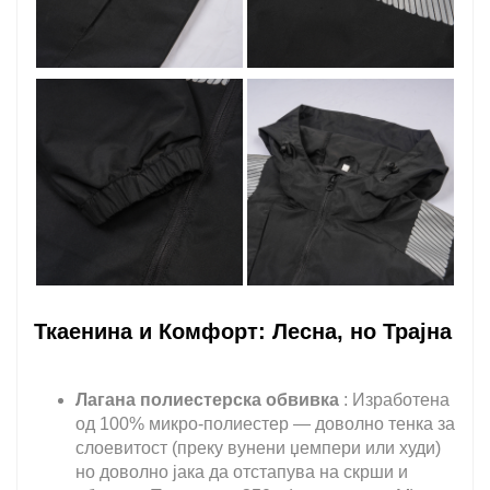
Ткаенина и Комфорт: Лесна, но Трајна
Лагана полиестерска обвивка
: Изработена
од 100% микро-полиестер — доволно тенка за
слоевитост (преку вунени џемпери или худи)
но доволно јака да отстапува на скрши и