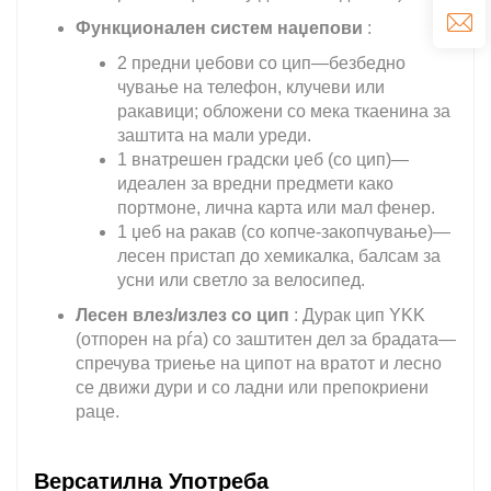
Функционален систем наџепови
:
2 предни џебови со цип—безбедно
чување на телефон, клучеви или
ракавици; обложени со мека ткаенина за
заштита на мали уреди.
1 внатрешен градски џеб (со цип)—
идеален за вредни предмети како
портмоне, лична карта или мал фенер.
1 џеб на ракав (со копче-закопчување)—
лесен пристап до хемикалка, балсам за
усни или светло за велосипед.
Лесен влез/излез со цип
: Дурак цип YKK
(отпорен на рѓа) со заштитен дел за брадата—
спречува триење на ципот на вратот и лесно
се движи дури и со ладни или препокриени
раце.
Версатилна Употреба