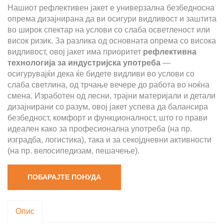
Нашиот рефлективен јакет е универзална безбедносна
опрема дизајнирана да ви осигури видливост и заштита
во широк спектар на услови со слаба осветленост или
висок ризик. За разлика од основната опрема со висока
видливост, овој јакет има приоритет
рефлективна
технологија за индустријска употреба
—
осигурувајќи дека ќе бидете видливи во услови со
слаба светлина, од трчање вечере до работа во ноќна
смена. Изработен од лесни, трајни материјали и детали
дизајнирани со разум, овој јакет успева да балансира
безбедност, комфорт и функционалност, што го прави
идеален како за професионална употреба (на пр.
изградба, логистика), така и за секојдневни активности
(на пр. велосипедизам, пешачење).
ПОБАРАЈТЕ ПОНУДА
Опис