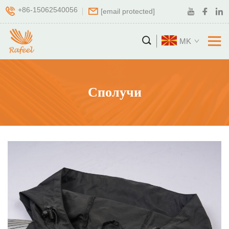
+86-15062540056
[email protected]
MK
Сполучи