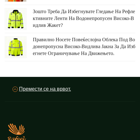
Зошто Треба Да Избегнувате Гледање На Рефле
Ктивните Ленти На Водонепропусен Високо-В
Идлив Жакет?
Правилно Носете Повеќеслојна Облека Под Во
Донепропусна Високо-Видлива Јакна За Да Изб
Егнете Ограничување На Движењето.
Премести се на врвот.