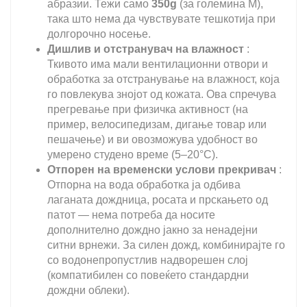
абразии. Тежи само
350g
(за големина M),
така што нема да чувствувате тешкотија при
долгорочно носење.
Дишлив и отстранувач на влажност
:
Ткивото има мали вентилационни отвори и
обработка за отстранување на влажност, која
го повлекува знојот од кожата. Ова спречува
прегревање при физичка активност (на
пример, велосипедизам, дигање товар или
пешачење) и ви овозможува удобност во
умерено студено време (5–20°C).
Отпорен на временски услови прекривач
:
Отпорна на вода обработка ја одбива
лаганата дождница, росата и прскањето од
патот — нема потреба да носите
дополнително дождно јакно за ненадејни
ситни врнежи. За силен дожд, комбинирајте го
со водонепропустлив надворешен слој
(компатибилен со повеќето стандардни
дождни облеки).