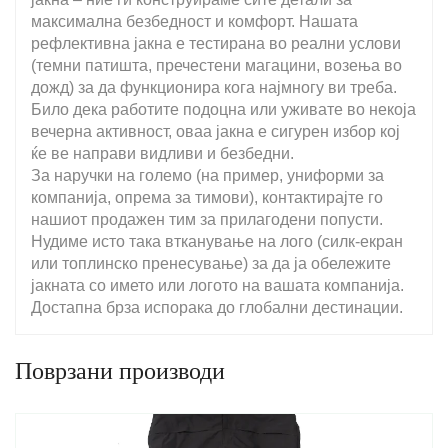
максимална безбедност и комфорт. Нашата
рефлективна јакна е тестирана во реални услови
(темни патишта, пречестени магацини, возења во
дожд) за да функционира кога најмногу ви треба.
Било дека работите подоцна или уживате во некоја
вечерна активност, оваа јакна е сигурен избор кој
ќе ве направи видливи и безбедни.
За наручки на големо (на пример, униформи за
компанија, опрема за тимови), контактирајте го
нашиот продажен тим за прилагодени попусти.
Нудиме исто така втканување на лого (силк-екран
или топлинско пренесување) за да ја обележите
јакната со името или логото на вашата компанија.
Достапна брза испорака до глобални дестинации.
Поврзани производи