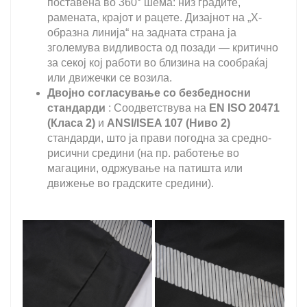
поставена во 360° шема: низ градите,
рамената, крајот и рацете. Дизајнот на „X-
образна линија“ на задната страна ја
зголемува видливоста од позади — критично
за секој кој работи во близина на сообраќај
или движечки се возила.
Двојно согласување со безбедносни
стандарди
: Соодветствува на
EN ISO 20471
(Класа 2)
и
ANSI/ISEA 107 (Ниво 2)
стандарди, што ја прави погодна за средно-
рисични средини (на пр. работење во
магацини, одржување на патишта или
движење во градските средини).